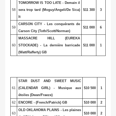
TOMORROW IS TOO LATE - Demain il
58
sera trop tard (Moguy/Angeli/De Sica)
$11 300
3
It
CARSON CITY - Les conquérants de
59
$11 000
6
Carson City (Toth/Scott/Norman)
MASSACRE HILL (EUREKA
60
STOCKADE) - La dernière barricade
$11 000
1
(Watt/Rafferty) GB
STAR DUST AND SWEET MUSIC
61
(CALENDAR GIRL) - Musique aux
$10 500
1
étoiles (Dwan/Fraeze)
62
ENCORE - (French/Patrick) GB
$10 000
2
OLD OKLAHOMA PLAINS - Les plaines
63
$10 000
2