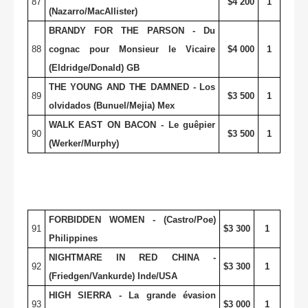
87
$4 200
1
(Nazarro/MacAllister)
BRANDY FOR THE PARSON - Du
88
cognac pour Monsieur le Vicaire
$4 000
1
(Eldridge/Donald) GB
THE YOUNG AND THE DAMNED - Los
89
$3 500
1
olvidados (Bunuel/Mejia) Mex
WALK EAST ON BACON - Le guêpier
90
$3 500
1
(Werker/Murphy)
FORBIDDEN WOMEN - (Castro/Poe)
91
$3 300
1
Philippines
NIGHTMARE IN RED CHINA -
92
$3 300
1
(Friedgen/Vankurde) Inde/USA
HIGH SIERRA - La grande évasion
93
$3 000
1