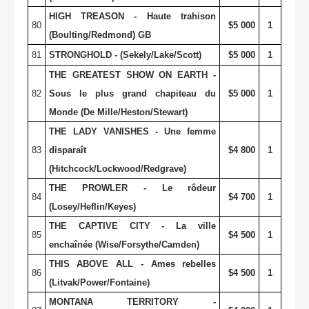
HIGH TREASON - Haute trahison
80
$5 000
1
(Boulting/Redmond) GB
81
STRONGHOLD - (Sekely/Lake/Scott)
$5 000
1
THE GREATEST SHOW ON EARTH -
82
Sous le plus grand chapiteau du
$5 000
1
Monde (De Mille/Heston/Stewart)
THE LADY VANISHES - Une femme
83
disparaît
$4 800
1
(Hitchcock/Lockwood/Redgrave)
THE PROWLER - Le rôdeur
84
$4 700
1
(Losey/Heflin/Keyes)
THE CAPTIVE CITY - La ville
85
$4 500
1
enchaînée (Wise/Forsythe/Camden)
THIS ABOVE ALL - Ames rebelles
86
$4 500
1
(Litvak/Power/Fontaine)
MONTANA TERRITORY -