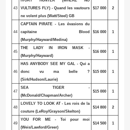
IVORY HUNTER (WHERE NO
43
VULTURES FLY) - Quand les vautours
$17 000
2
ne volent plus (Watt/Steel) GB
CAPTAIN PIRATE - Les évasions du
44
capitaine Blood
$16 000
1
(Murphy/Hayward/Medina)
THE LADY IN IRON MASK -
45
$16 000
1
(Murphy/Hayward)
HAS ANYBODY SEE MY GAL - Qui a
46
donc vu ma belle ?
$15 000
1
(Sirk/Hudson/Laurie)
SEA TIGER -
47
$15 000
1
(McDonald/Chapman/Archer)
LOVELY TO LOOK AT - Les rois de la
48
$14 800
2
couture (LeRoy/Grayson/Skelton)
YOU FOR ME - Toi pour moi
49
$14 500
1
(Weis/Lawford/Greer)