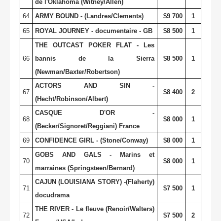
de l'Oklahoma (Witney/Allen)
64
ARMY BOUND - (Landres/Clements)
$9 700
1
65
ROYAL JOURNEY - documentaire - GB
$8 500
1
THE OUTCAST POKER FLAT - Les
66
bannis de la Sierra
$8 500
1
(Newman/Baxter/Robertson)
ACTORS AND SIN -
67
$8 400
2
(Hecht/Robinson/Albert)
CASQUE D'OR -
68
$8 000
1
(Becker/Signoret/Reggiani) France
69
CONFIDENCE GIRL - (Stone/Conway)
$8 000
1
GOBS AND GALS - Marins et
70
$8 000
1
marraines (Springsteen/Bernard)
CAJUN (LOUISIANA STORY) -(Flaherty)
71
$7 500
1
docudrama
THE RIVER - Le fleuve (Renoir/Walters)
72
$7 500
2