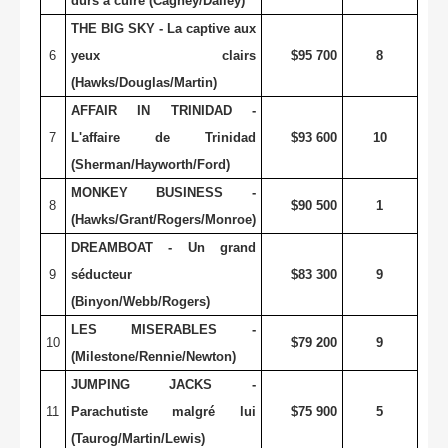
durs à cuire (Cagney/Dailey)
THE BIG SKY - La captive aux
6
yeux clairs
$95 700
8
(Hawks/Douglas/Martin)
AFFAIR IN TRINIDAD -
7
L'affaire de Trinidad
$93 600
10
(Sherman/Hayworth/Ford)
MONKEY BUSINESS -
8
$90 500
1
(Hawks/Grant/Rogers/Monroe)
DREAMBOAT - Un grand
9
séducteur
$83 300
9
(Binyon/Webb/Rogers)
LES MISERABLES -
10
$79 200
9
(Milestone/Rennie/Newton)
JUMPING JACKS -
11
Parachutiste malgré lui
$75 900
5
(Taurog/Martin/Lewis)