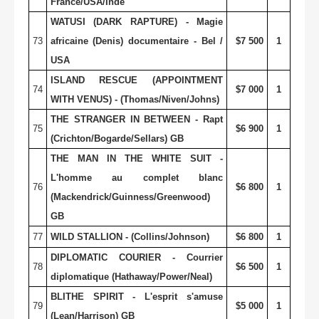
France/USA/Inde
WATUSI (DARK RAPTURE) - Magie
73
africaine (Denis) documentaire - Bel /
$7 500
1
USA
ISLAND RESCUE (APPOINTMENT
74
$7 000
1
WITH VENUS) - (Thomas/Niven/Johns)
THE STRANGER IN BETWEEN - Rapt
75
$6 900
1
(Crichton/Bogarde/Sellars) GB
THE MAN IN THE WHITE SUIT -
L'homme au complet blanc
76
$6 800
1
(Mackendrick/Guinness/Greenwood)
GB
77
WILD STALLION - (Collins/Johnson)
$6 800
1
DIPLOMATIC COURIER - Courrier
78
$6 500
1
diplomatique (Hathaway/Power/Neal)
BLITHE SPIRIT - L'esprit s'amuse
79
$5 000
1
(Lean/Harrison) GB