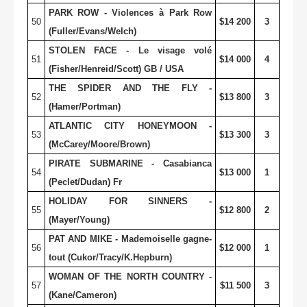
PARK ROW - Violences à Park Row
50
$14 200
3
(Fuller/Evans/Welch)
STOLEN FACE - Le visage volé
51
$14 000
4
(Fisher/Henreid/Scott) GB / USA
THE SPIDER AND THE FLY -
52
$13 800
3
(Hamer/Portman)
ATLANTIC CITY
HONEYMOON -
53
$13 300
3
(McCarey/Moore/Brown)
PIRATE SUBMARINE - Casabianca
54
$13 000
1
(Peclet/Dudan) Fr
HOLIDAY
FOR SINNERS -
55
$12 800
2
(Mayer/Young)
PAT AND MIKE - Mademoiselle gagne-
56
$12 000
1
tout (Cukor/Tracy/K.Hepburn)
WOMAN OF THE NORTH COUNTRY -
57
$11 500
3
(Kane/Cameron)