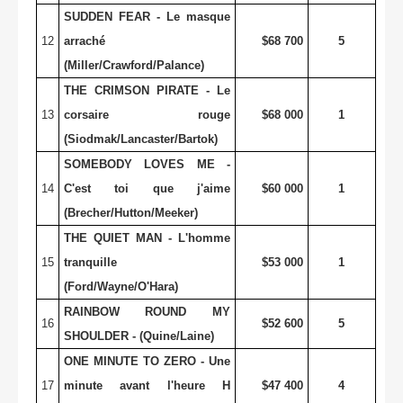
SUDDEN FEAR - Le masque
12
arraché
$68 700
5
(Miller/Crawford/Palance)
THE CRIMSON PIRATE - Le
13
corsaire rouge
$68 000
1
(Siodmak/Lancaster/Bartok)
SOMEBODY LOVES ME -
14
C'est toi que j'aime
$60 000
1
(Brecher/Hutton/Meeker)
THE QUIET MAN - L'homme
15
tranquille
$53 000
1
(Ford/Wayne/O'Hara)
RAINBOW ROUND MY
16
$52 600
5
SHOULDER - (Quine/Laine)
ONE MINUTE TO ZERO - Une
17
minute avant l'heure H
$47 400
4