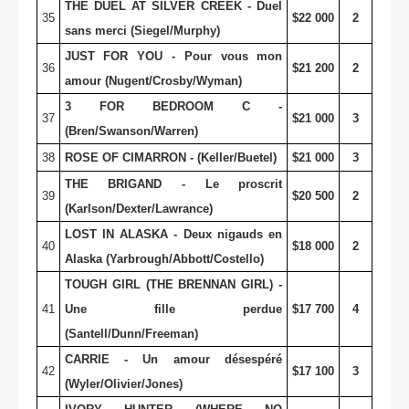
THE DUEL AT SILVER CREEK - Duel
35
$22 000
2
sans merci (Siegel/Murphy)
JUST FOR YOU - Pour vous mon
36
$21 200
2
amour (Nugent/Crosby/Wyman)
3 FOR BEDROOM C -
37
$21 000
3
(Bren/Swanson/Warren)
38
ROSE OF CIMARRON - (Keller/Buetel)
$21 000
3
THE BRIGAND - Le proscrit
39
$20 500
2
(Karlson/Dexter/Lawrance)
LOST IN ALASKA - Deux nigauds en
40
$18 000
2
Alaska (Yarbrough/Abbott/Costello)
TOUGH GIRL (THE BRENNAN GIRL) -
41
Une fille perdue
$17 700
4
(Santell/Dunn/Freeman)
CARRIE - Un amour désespéré
42
$17 100
3
(Wyler/Olivier/Jones)