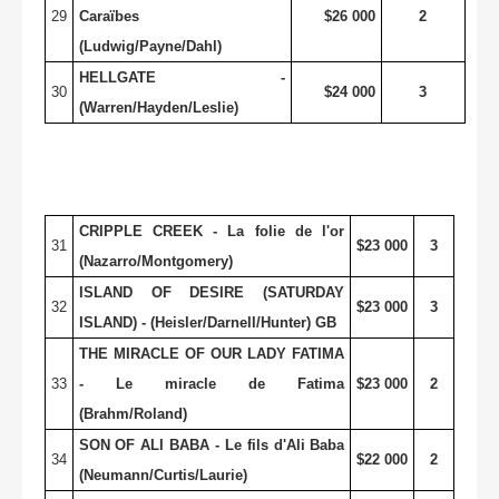
29
Caraïbes
$26 000
2
(Ludwig/Payne/Dahl)
HELLGATE -
30
$24 000
3
(Warren/Hayden/Leslie)
CRIPPLE CREEK - La folie de l'or
31
$23 000
3
(Nazarro/Montgomery)
ISLAND
OF DESIRE (SATURDAY
32
$23 000
3
ISLAND) - (Heisler/Darnell/Hunter) GB
THE MIRACLE OF OUR LADY FATIMA
33
- Le miracle de Fatima
$23 000
2
(Brahm/Roland)
SON OF ALI BABA - Le fils d'Ali Baba
34
$22 000
2
(Neumann/Curtis/Laurie)