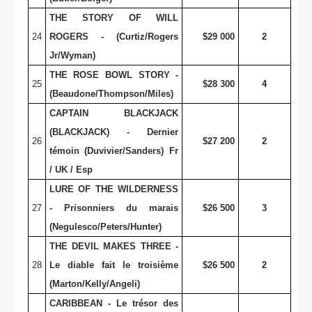
THE STORY OF WILL
24
ROGERS - (Curtiz/Rogers
$29 000
2
Jr/Wyman)
THE ROSE BOWL STORY -
25
$28 300
4
(Beaudone/Thompson/Miles)
CAPTAIN BLACKJACK
(BLACKJACK) - Dernier
26
$27 200
2
témoin (Duvivier/Sanders) Fr
/ UK / Esp
LURE OF THE WILDERNESS
27
- Prisonniers du marais
$26 500
3
(Negulesco/Peters/Hunter)
THE DEVIL MAKES THREE -
28
Le diable fait le troisième
$26 500
2
(Marton/Kelly/Angeli)
CARIBBEAN - Le trésor des