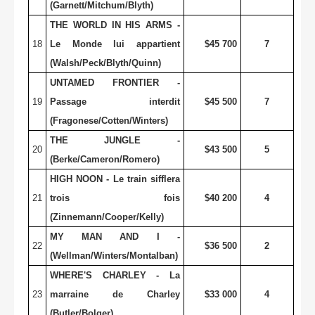
(Garnett/Mitchum/Blyth)
THE WORLD IN HIS ARMS -
18
Le Monde lui appartient
$45 700
7
(Walsh/Peck/Blyth/Quinn)
UNTAMED FRONTIER -
19
Passage interdit
$45 500
7
(Fragonese/Cotten/Winters)
THE JUNGLE -
20
$43 500
5
(Berke/Cameron/Romero)
HIGH NOON - Le train sifflera
21
trois fois
$40 200
4
(Zinnemann/Cooper/Kelly)
MY MAN AND I -
22
$36 500
2
(Wellman/Winters/Montalban)
WHERE'S CHARLEY - La
23
marraine de Charley
$33 000
4
(Butler/Bolger)