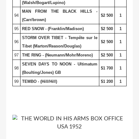
(Walsh/Bogart/Lupino)
MAN FROM THE BLACK HILLS -
94
$2 500
1
(Carr/brown)
95
RED SNOW - (Franklin/Madison)
$2 500
1
STORM OVER TIBET - Tempête sur le
96
$2 500
1
Tibet (Marton/Reason/Douglas)
97
THE RING - (Neumann/Mohr/Moreno)
$2 500
1
SEVEN DAYS TO NOON - Ultimatum
98
$1 700
1
(Boulting/Jones) GB
99
TEMBO - (Hill/Hill)
$1 200
1