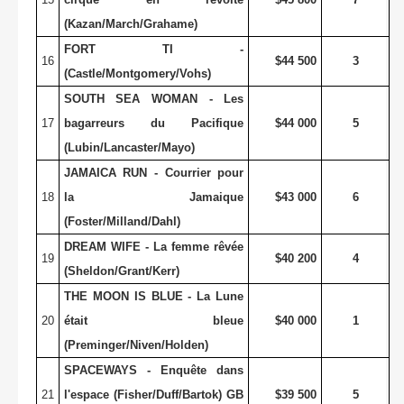
(Kazan/March/Grahame)
FORT TI -
16
$44 500
3
(Castle/Montgomery/Vohs)
SOUTH SEA WOMAN - Les
17
bagarreurs du Pacifique
$44 000
5
(Lubin/Lancaster/Mayo)
JAMAICA RUN - Courrier pour
18
la Jamaique
$43 000
6
(Foster/Milland/Dahl)
DREAM WIFE - La femme rêvée
19
$40 200
4
(Sheldon/Grant/Kerr)
THE MOON IS BLUE - La Lune
20
était bleue
$40 000
1
(Preminger/Niven/Holden)
SPACEWAYS - Enquête dans
21
l'espace (Fisher/Duff/Bartok) GB
$39 500
5