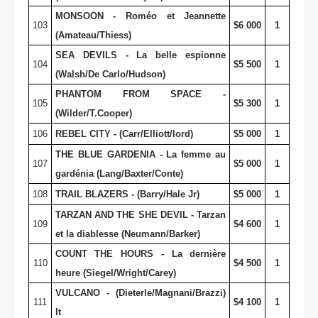
MONSOON - Roméo et Jeannette
103
$6 000
1
(Amateau/Thiess)
SEA DEVILS - La belle espionne
104
$5 500
1
(Walsh/De Carlo/Hudson)
PHANTOM FROM SPACE -
105
$5 300
1
(Wilder/T.Cooper)
106
REBEL CITY - (Carr/Elliott/lord)
$5 000
1
THE BLUE GARDENIA - La femme au
107
$5 000
1
gardénia (Lang/Baxter/Conte)
108
TRAIL BLAZERS - (Barry/Hale Jr)
$5 000
1
TARZAN AND THE SHE DEVIL - Tarzan
109
$4 600
1
et la diablesse (Neumann/Barker)
COUNT THE HOURS - La dernière
110
$4 500
1
heure (Siegel/Wright/Carey)
VULCANO - (Dieterle/Magnani/Brazzi)
111
$4 100
1
It