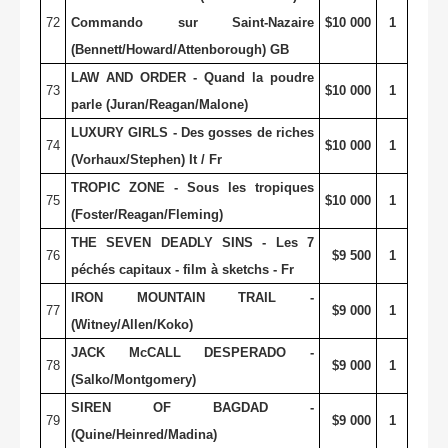
72
Commando sur Saint-Nazaire
$10 000
1
(Bennett/Howard/Attenborough) GB
LAW AND ORDER - Quand la poudre
73
$10 000
1
parle (Juran/Reagan/Malone)
LUXURY GIRLS - Des gosses de riches
74
$10 000
1
(Vorhaux/Stephen) It / Fr
TROPIC ZONE - Sous les tropiques
75
$10 000
1
(Foster/Reagan/Fleming)
THE SEVEN DEADLY SINS - Les 7
76
$9 500
1
péchés capitaux - film à sketchs - Fr
IRON MOUNTAIN TRAIL -
77
$9 000
1
(Witney/Allen/Koko)
JACK McCALL DESPERADO -
78
$9 000
1
(Salko/Montgomery)
SIREN OF BAGDAD -
79
$9 000
1
(Quine/Heinred/Madina)