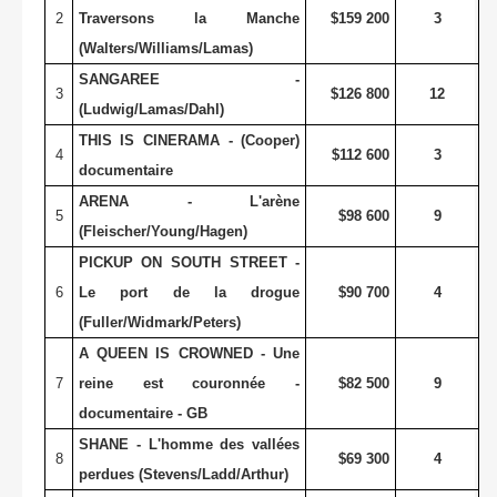
2
Traversons la Manche
$159 200
3
(Walters/Williams/Lamas)
SANGAREE -
3
$126 800
12
(Ludwig/Lamas/Dahl)
THIS IS CINERAMA - (Cooper)
4
$112 600
3
documentaire
ARENA - L'arène
5
$98 600
9
(Fleischer/Young/Hagen)
PICKUP ON SOUTH STREET -
6
Le port de la drogue
$90 700
4
(Fuller/Widmark/Peters)
A QUEEN IS CROWNED - Une
7
reine est couronnée -
$82 500
9
documentaire - GB
SHANE - L'homme des vallées
8
$69 300
4
perdues (Stevens/Ladd/Arthur)