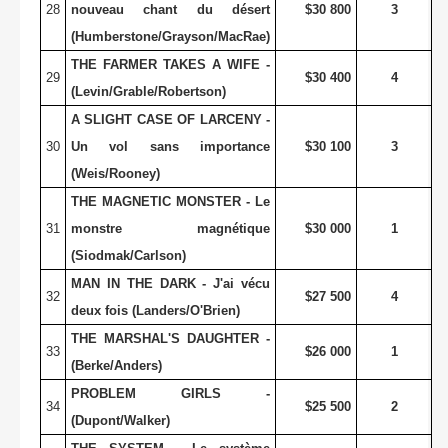
28
nouveau chant du désert
$30 800
3
(Humberstone/Grayson/MacRae)
THE FARMER TAKES A WIFE -
29
$30 400
4
(Levin/Grable/Robertson)
A SLIGHT CASE OF LARCENY -
30
Un vol sans importance
$30 100
3
(Weis/Rooney)
THE MAGNETIC MONSTER - Le
31
monstre magnétique
$30 000
1
(Siodmak/Carlson)
MAN IN THE DARK - J'ai vécu
32
$27 500
4
deux fois (Landers/O'Brien)
THE MARSHAL'S DAUGHTER -
33
$26 000
1
(Berke/Anders)
PROBLEM GIRLS -
34
$25 500
2
(Dupont/Walker)