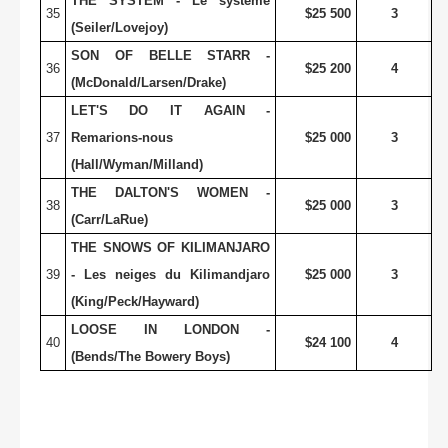
THE SYSTEM - Le système
35
$25 500
3
(Seiler/Lovejoy)
SON OF BELLE STARR -
36
$25 200
4
(McDonald/Larsen/Drake)
LET'S DO IT AGAIN -
37
Remarions-nous
$25 000
3
(Hall/Wyman/Milland)
THE DALTON'S WOMEN -
38
$25 000
3
(Carr/LaRue)
THE SNOWS OF KILIMANJARO
39
- Les neiges du Kilimandjaro
$25 000
3
(King/Peck/Hayward)
LOOSE IN LONDON -
40
$24 100
4
(Bends/The Bowery Boys)