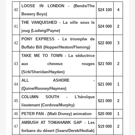
LOOSE IN LONDON - (Bends/The
40
$24 100
4
Bowery Boys)
THE VANQUISHED - La ville sous le
41
$24 000
2
joug (Ludwig/Payne)
PONY EXPRESS - Le triomphe de
42
$22 800
3
Buffalo Bill (Hopper/Heston/Fleming)
TAKE ME TO TOWN - La séductrice
43
aux cheveux rouges
$21 500
2
(Sirk/Sheridan/Hayden)
ALL ASHORE -
44
$21 000
1
(Quine/Rooney/Haymes)
COLUMN SOUTH - L'héroïque
45
$21 000
2
lieutenant (Cordova/Murphy)
46
PETER PAN - (Walt Disney) animation
$20 000
1
AMBUSH AT TOMAHAWK GAP - Les
47
$19 000
2
forbans du désert (Sears/Derek/Hodiak)