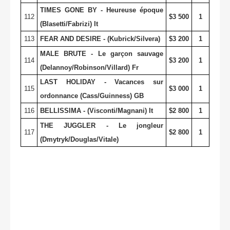
TIMES GONE BY - Heureuse époque
112
$3 500
1
(Blasetti/Fabrizi) It
113
FEAR AND DESIRE - (Kubrick/Silvera)
$3 200
1
MALE BRUTE - Le garçon sauvage
114
$3 200
1
(Delannoy/Robinson/Villard) Fr
LAST HOLIDAY - Vacances sur
115
$3 000
1
ordonnance (Cass/Guinness) GB
116
BELLISSIMA - (Visconti/Magnani) It
$2 800
1
THE JUGGLER - Le jongleur
117
$2 800
1
(Dmytryk/Douglas/Vitale)