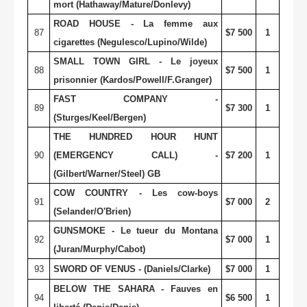
mort (Hathaway/Mature/Donlevy)
ROAD HOUSE - La femme aux
87
$7 500
1
cigarettes (Negulesco/Lupino/Wilde)
SMALL TOWN GIRL - Le joyeux
88
$7 500
1
prisonnier (Kardos/Powell/F.Granger)
FAST COMPANY -
89
$7 300
1
(Sturges/Keel/Bergen)
THE HUNDRED HOUR HUNT
90
(EMERGENCY CALL) -
$7 200
1
(Gilbert/Warner/Steel) GB
COW COUNTRY - Les cow-boys
91
$7 000
2
(Selander/O'Brien)
GUNSMOKE - Le tueur du Montana
92
$7 000
1
(Juran/Murphy/Cabot)
93
SWORD OF VENUS - (Daniels/Clarke)
$7 000
1
BELOW THE SAHARA - Fauves en
94
$6 500
1