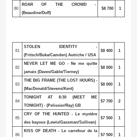
ROAR OF THE CROWD -
80
$8 700
1
(Beaudine/Duff)
STOLEN IDENTITY -
81
$8 400
1
(Fritsch/Buka/Camden) Autriche / USA
NEVER LET ME GO - Ne me quitte
82
$8 000
1
jamais (Daves/Gable/Tierney)
THE BIG FRAME (THE LOST HOURS) -
83
$8 000
1
(MacDonald/Stevens/Kent)
TONIGHT AT 8:30 (MEET ME
84
$7 700
2
TONIGHT) - (Pelissier/Ray) GB
CRY OF THE HUNTED - Le mystère
85
$7 500
1
des bayous (Lewis/Gassman/Sullivan)
KISS OF DEATH - Le carrefour de la
86
$7 500
1