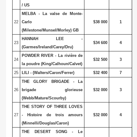
/ US
MELBA - La valse de Monte-
22
Carlo
$38 000
1
(Milestone/Munsel/Morley) GB
HANNAH LEE -
23
$34 600
4
(Garmes/Ireland/Carey/Dru)
POWDER RIVER - La rivière de
24
$32 500
3
la poudre (King/Calhoun/Calvet)
25
LILI - (Walters/Caron/Ferrer)
$32 400
7
THE GLORY BRIGADE - La
26
brigade glorieuse
$32 000
3
(Webb/Mature/Scourby)
THE STORY OF THREE LOVES
27
- Histoire de trois amours
$32 000
4
(Minnelli/Douglas/Caron)
THE DESERT SONG - Le