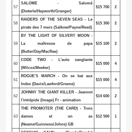
SALOME - Salomé
57
$15 700
2
(Dieterle/Hayworth/Granger)
RAIDERS OF THE SEVEN SEAS - Le
58
$15 300
2
pirate des 7 mers (Salkow/Payne/Reed)
BY THE LIGHT OF SILVERY MOON -
59
La maîtresse de papa
$15 100
2
(Butler/Day/MacRae)
CODE TWO - L'auto sanglante
60
$15 000
4
(Wilcox/Meeker)
ROGUE'S MARCH - On se bat aux
61
$15 000
4
Indes (Davis/Lawford/Greene)
JOHNNY THE GIANT KILLER - Jeannot
62
$14 600
2
l'intrépide (Image) Fr - animation
THE PROMOTER (THE CARD) - Trois
63
dames et un as
$12 500
1
(Neame/Guinness/Johns) GB