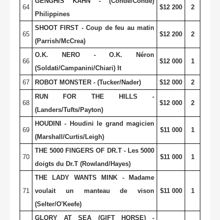
GENGHIS KAHN - (Conde/Conde)
64
$12 200
2
Philippines
SHOOT FIRST - Coup de feu au matin
65
$12 200
2
(Parrish/McCrea)
O.K. NERO - O.K. Néron
66
$12 000
1
(Soldati/Campanini/Chiari) It
67
ROBOT MONSTER - (Tucker/Nader)
$12 000
2
RUN FOR THE HILLS -
68
$12 000
2
(Landers/Tufts/Payton)
HOUDINI - Houdini le grand magicien
69
$11 000
1
(Marshall/Curtis/Leigh)
THE 5000 FINGERS OF DR.T - Les 5000
70
$11 000
1
doigts du Dr.T (Rowland/Hayes)
THE LADY WANTS MINK - Madame
71
voulait un manteau de vison
$11 000
1
(Selter/O'Keefe)
GLORY AT SEA (GIFT HORSE) -