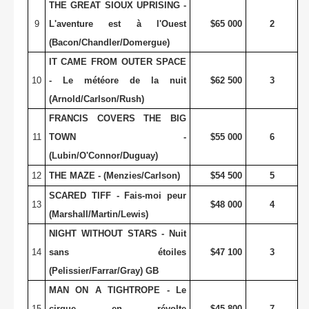
THE GREAT SIOUX UPRISING -
9
L'aventure est à l'Ouest
$65 000
2
(Bacon/Chandler/Domergue)
IT CAME FROM OUTER SPACE
10
- Le météore de la nuit
$62 500
3
(Arnold/Carlson/Rush)
FRANCIS COVERS THE BIG
11
TOWN -
$55 000
6
(Lubin/O'Connor/Duguay)
12
THE MAZE - (Menzies/Carlson)
$54 500
5
SCARED TIFF - Fais-moi peur
13
$48 000
4
(Marshall/Martin/Lewis)
NIGHT WITHOUT STARS - Nuit
14
sans étoiles
$47 100
3
(Pelissier/Farrar/Gray) GB
MAN ON A TIGHTROPE - Le
15
cirque en révolte
$45 800
7