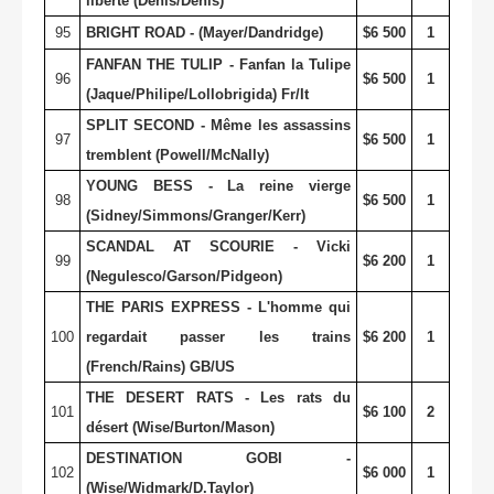
liberté (Denis/Denis)
95
BRIGHT ROAD - (Mayer/Dandridge)
$6 500
1
FANFAN THE TULIP - Fanfan la Tulipe
96
$6 500
1
(Jaque/Philipe/Lollobrigida) Fr/It
SPLIT SECOND - Même les assassins
97
$6 500
1
tremblent (Powell/McNally)
YOUNG BESS - La reine vierge
98
$6 500
1
(Sidney/Simmons/Granger/Kerr)
SCANDAL AT SCOURIE - Vicki
99
$6 200
1
(Negulesco/Garson/Pidgeon)
THE PARIS EXPRESS - L'homme qui
100
regardait passer les trains
$6 200
1
(French/Rains) GB/US
THE DESERT RATS - Les rats du
101
$6 100
2
désert (Wise/Burton/Mason)
DESTINATION GOBI -
102
$6 000
1
(Wise/Widmark/D.Taylor)