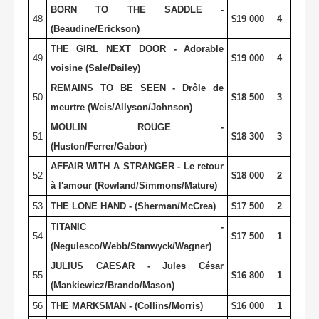
BORN TO THE SADDLE -
48
$19 000
4
(Beaudine/Erickson)
THE GIRL NEXT DOOR - Adorable
49
$19 000
4
voisine (Sale/Dailey)
REMAINS TO BE SEEN - Drôle de
50
$18 500
3
meurtre (Weis/Allyson/Johnson)
MOULIN ROUGE -
51
$18 300
3
(Huston/Ferrer/Gabor)
AFFAIR WITH A STRANGER - Le retour
52
$18 000
2
à l'amour (Rowland/Simmons/Mature)
53
THE LONE HAND - (Sherman/McCrea)
$17 500
2
TITANIC -
54
$17 500
1
(Negulesco/Webb/Stanwyck/Wagner)
JULIUS CAESAR - Jules César
55
$16 800
1
(Mankiewicz/Brando/Mason)
56
THE MARKSMAN - (Collins/Morris)
$16 000
1