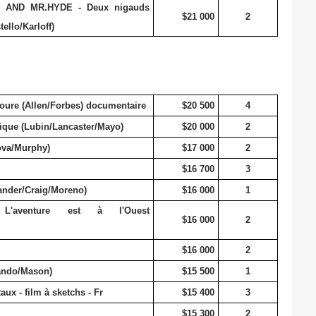
AND MR.HYDE - Deux nigauds
$21 000
2
ello/Karloff)
ure (Allen/Forbes) documentaire
$20 500
4
que (Lubin/Lancaster/Mayo)
$20 000
2
ova/Murphy)
$17 000
2
$16 700
3
nder/Craig/Moreno)
$16 000
1
aventure est à l'Ouest
$16 000
2
$16 000
2
ando/Mason)
$15 500
1
x - film à sketchs - Fr
$15 400
3
$15 300
2