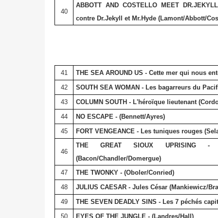
ABBOTT AND COSTELLO MEET DR.JEKYLL 
40
contre Dr.Jekyll et Mr.Hyde (Lamont/Abbott/Cost
41
THE SEA AROUND US - Cette mer qui nous ento
42
SOUTH SEA WOMAN - Les bagarreurs du Pacifi
43
COLUMN SOUTH - L'héroïque lieutenant (Cord
44
NO ESCAPE - (Bennett/Ayres)
45
FORT VENGEANCE - Les tuniques rouges (Sela
THE GREAT SIOUX UPRISING - L'
46
(Bacon/Chandler/Domergue)
47
THE TWONKY - (Oboler/Conried)
48
JULIUS CAESAR - Jules César (Mankiewicz/Br
49
THE SEVEN DEADLY SINS - Les 7 péchés capitau
50
EYES OF THE JUNGLE - (Landres/Hall)