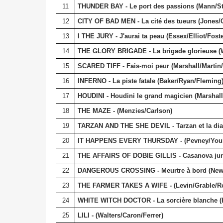
11
THUNDER BAY - Le port des passions (Mann/St
12
CITY OF BAD MEN - La cité des tueurs (Jones/
13
I THE JURY - J'aurai ta peau (Essex/Elliot/Foste
14
THE GLORY BRIGADE - La brigade glorieuse (
15
SCARED TIFF - Fais-moi peur (Marshall/Martin
16
INFERNO - La piste fatale (Baker/Ryan/Fleming
17
HOUDINI - Houdini le grand magicien (Marshall
18
THE MAZE - (Menzies/Carlson)
19
TARZAN AND THE SHE DEVIL - Tarzan et la dia
20
IT HAPPENS EVERY THURSDAY - (Pevney/Youn
21
THE AFFAIRS OF DOBIE GILLIS - Casanova jun
22
DANGEROUS CROSSING - Meurtre à bord (New
23
THE FARMER TAKES A WIFE - (Levin/Grable/Ro
24
WHITE WITCH DOCTOR - La sorcière blanche 
25
LILI - (Walters/Caron/Ferrer)