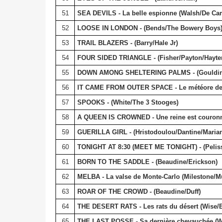
51
SEA DEVILS - La belle espionne (Walsh/De Ca
52
LOOSE IN LONDON - (Bends/The Bowery Boys
53
TRAIL BLAZERS - (Barry/Hale Jr)
54
FOUR SIDED TRIANGLE - (Fisher/Payton/Hayte
55
DOWN AMONG SHELTERING PALMS - (Goulding
56
IT CAME FROM OUTER SPACE - Le météore de l
57
SPOOKS - (White/The 3 Stooges)
58
A QUEEN IS CROWNED - Une reine est couronn
59
GUERILLA GIRL - (Hristodoulou/Dantine/Maria
60
TONIGHT AT 8:30 (MEET ME TONIGHT) - (Peliss
61
BORN TO THE SADDLE - (Beaudine/Erickson)
62
MELBA - La valse de Monte-Carlo (Milestone/M
63
ROAR OF THE CROWD - (Beaudine/Duff)
64
THE DESERT RATS - Les rats du désert (Wise/
65
THE LAST POSSE - Sa dernière chevauchée (We