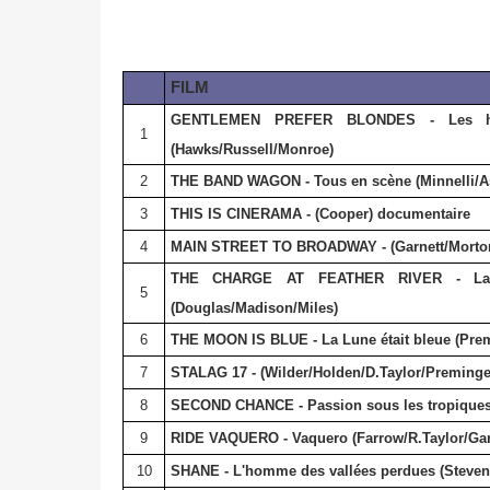
FILM
GENTLEMEN PREFER BLONDES - Les hom
1
(Hawks/Russell/Monroe)
2
THE BAND WAGON - Tous en scène (Minnelli/As
3
THIS IS CINERAMA - (Cooper) documentaire
4
MAIN STREET
TO BROADWAY - (Garnett/Morto
THE CHARGE AT FEATHER RIVER - La c
5
(Douglas/Madison/Miles)
6
THE MOON IS BLUE - La Lune était bleue (Pre
7
STALAG 17 - (Wilder/Holden/D.Taylor/Preminge
8
SECOND CHANCE - Passion sous les tropiques
9
RIDE VAQUERO - Vaquero (Farrow/R.Taylor/Gar
10
SHANE - L'homme des vallées perdues (Steven