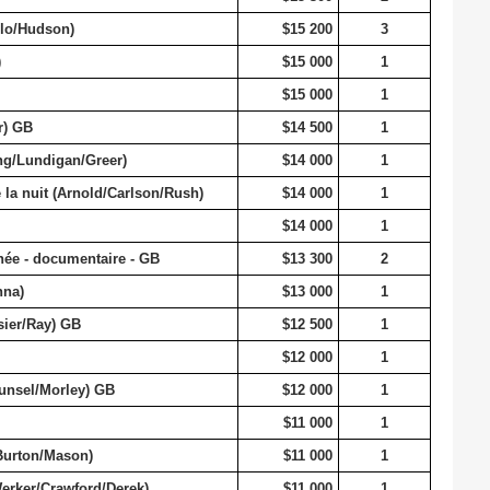
rlo/Hudson)
$15 200
3
)
$15 000
1
$15 000
1
r) GB
$14 500
1
/Lundigan/Greer)
$14 000
1
a nuit (Arnold/Carlson/Rush)
$14 000
1
$14 000
1
ée - documentaire - GB
$13 300
2
nna)
$13 000
1
ier/Ray) GB
$12 500
1
$12 000
1
unsel/Morley) GB
$12 000
1
$11 000
1
Burton/Mason)
$11 000
1
rker/Crawford/Derek)
$11 000
1