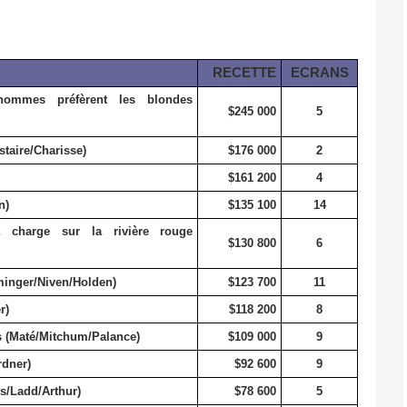
RECETTE
ECRANS
mes préfèrent les blondes
$245 000
5
taire/Charisse)
$176 000
2
$161 200
4
n)
$135 100
14
harge sur la rivière rouge
$130 800
6
minger/Niven/Holden)
$123 700
11
r)
$118 200
8
 (Maté/Mitchum/Palance)
$109 000
9
dner)
$92 600
9
s/Ladd/Arthur)
$78 600
5