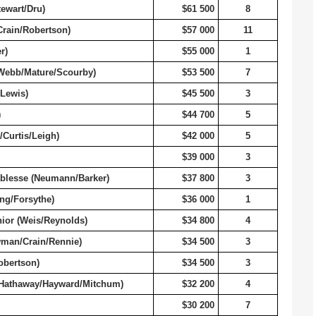
ewart/Dru)
$61 500
8
Crain/Robertson)
$57 000
11
r)
$55 000
1
Webb/Mature/Scourby)
$53 500
7
/Lewis)
$45 500
3
)
$44 700
5
/Curtis/Leigh)
$42 000
5
$39 000
3
blesse (Neumann/Barker)
$37 800
3
g/Forsythe)
$36 000
1
ior (Weis/Reynolds)
$34 800
4
man/Crain/Rennie)
$34 500
3
bertson)
$34 500
3
(Hathaway/Hayward/Mitchum)
$32 200
4
$30 200
7