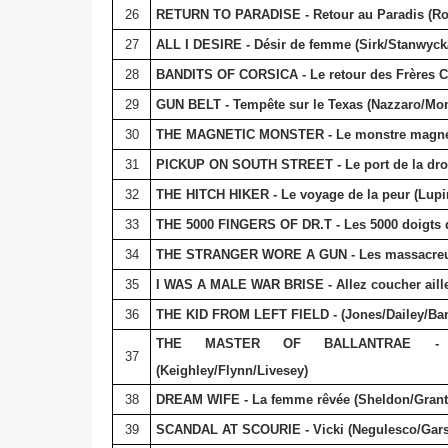
26
RETURN TO PARADISE - Retour au Paradis (R
27
ALL I DESIRE - Désir de femme (Sirk/Stanwyck
28
BANDITS OF CORSICA - Le retour des Frères 
29
GUN BELT - Tempête sur le Texas (Nazzaro/Mo
30
THE MAGNETIC MONSTER - Le monstre magnét
31
PICKUP ON SOUTH STREET - Le port de la drog
32
THE HITCH HIKER - Le voyage de la peur (Lupi
33
THE 5000 FINGERS OF DR.T - Les 5000 doigts 
34
THE STRANGER WORE A GUN - Les massacreurs
35
I WAS A MALE WAR BRISE - Allez coucher aill
36
THE KID FROM LEFT FIELD - (Jones/Dailey/Ban
THE MASTER OF BALLANTRAE - 
37
(Keighley/Flynn/Livesey)
38
DREAM WIFE - La femme rêvée (Sheldon/Grant/
39
SCANDAL AT SCOURIE - Vicki (Negulesco/Gar