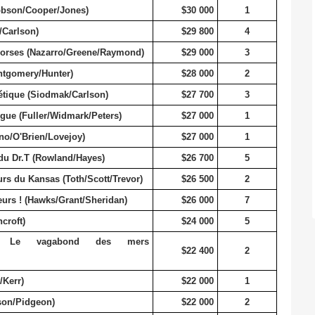
obson/Cooper/Jones)
$30 000
1
/Carlson)
$29 800
4
Corses (Nazarro/Greene/Raymond)
$29 000
3
ntgomery/Hunter)
$28 000
2
ique (Siodmak/Carlson)
$27 700
3
ue (Fuller/Widmark/Peters)
$27 000
1
no/O'Brien/Lovejoy)
$27 000
1
du Dr.T (Rowland/Hayes)
$26 700
5
 du Kansas (Toth/Scott/Trevor)
$26 500
2
eurs !
(Hawks/Grant/Sheridan)
$26 000
7
croft)
$24 000
5
Le vagabond des mers
$22 400
2
Kerr)
$22 000
1
son/Pidgeon)
$22 000
2