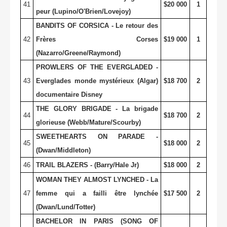
41
$20 000
1
peur (Lupino/O'Brien/Lovejoy)
BANDITS OF CORSICA - Le retour des
42
Frères Corses
$19 000
1
(Nazarro/Greene/Raymond)
PROWLERS OF THE EVERGLADED -
43
Everglades monde mystérieux (Algar)
$18 700
2
documentaire Disney
THE GLORY BRIGADE - La brigade
44
$18 700
2
glorieuse (Webb/Mature/Scourby)
SWEETHEARTS ON PARADE -
45
$18 000
2
(Dwan/Middleton)
46
TRAIL BLAZERS - (Barry/Hale Jr)
$18 000
2
WOMAN THEY ALMOST LYNCHED - La
47
femme qui a failli être lynchée
$17 500
2
(Dwan/Lund/Totter)
BACHELOR IN PARIS (SONG OF