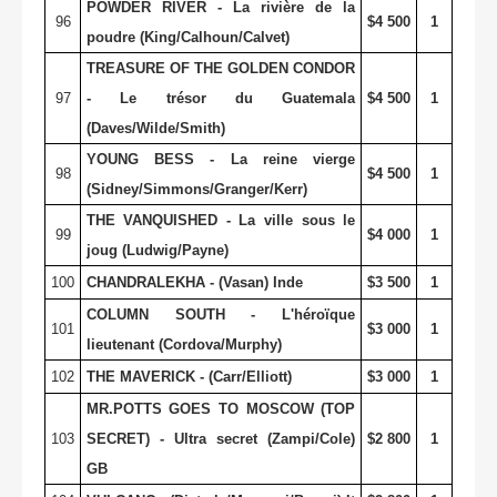
POWDER RIVER - La rivière de la
96
$4 500
1
poudre (King/Calhoun/Calvet)
TREASURE OF THE GOLDEN CONDOR
97
- Le trésor du Guatemala
$4 500
1
(Daves/Wilde/Smith)
YOUNG BESS - La reine vierge
98
$4 500
1
(Sidney/Simmons/Granger/Kerr)
THE VANQUISHED - La ville sous le
99
$4 000
1
joug (Ludwig/Payne)
100
CHANDRALEKHA - (Vasan) Inde
$3 500
1
COLUMN SOUTH - L'héroïque
101
$3 000
1
lieutenant (Cordova/Murphy)
102
THE MAVERICK - (Carr/Elliott)
$3 000
1
MR.POTTS GOES TO MOSCOW (TOP
103
SECRET) - Ultra secret (Zampi/Cole)
$2 800
1
GB