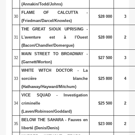
(Annakin/Todd/Johns)
FLAME OF CALCUTTA -
30
$28 000
3
(Friedman/Darcel/Knowles)
THE GREAT SIOUX UPRISING -
31
L'aventure est à l'Ouest
$28 000
2
(Bacon/Chandler/Domergue)
MAIN STREET TO BROADWAY -
32
$27 500
3
(Garnett/Morton)
WHITE WITCH DOCTOR - La
33
sorcière blanche
$25 800
4
(Hathaway/Hayward/Mitchum)
VICE SQUAD - Investigation
34
criminelle
$25 500
2
(Laven/Robinson/Goddard)
BELOW THE SAHARA - Fauves en
35
$23 000
2
liberté (Denis/Denis)