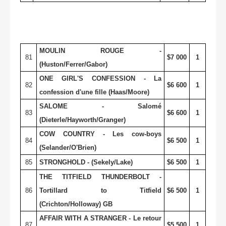
MOULIN ROUGE -
81
$7 000
1
(Huston/Ferrer/Gabor)
ONE GIRL'S CONFESSION - La
82
$6 600
1
confession d'une fille (Haas/Moore)
SALOME - Salomé
83
$6 600
1
(Dieterle/Hayworth/Granger)
COW COUNTRY - Les cow-boys
84
$6 500
1
(Selander/O'Brien)
85
STRONGHOLD - (Sekely/Lake)
$6 500
1
THE TITFIELD THUNDERBOLT -
86
Tortillard to Titfield
$6 500
1
(Crichton/Holloway) GB
AFFAIR WITH A STRANGER - Le retour
87
$5 500
1