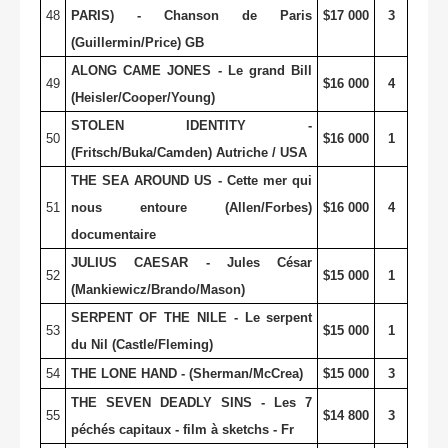
48
PARIS) - Chanson de Paris
$17 000
3
(Guillermin/Price) GB
ALONG CAME JONES - Le grand Bill
49
$16 000
4
(Heisler/Cooper/Young)
STOLEN IDENTITY -
50
$16 000
1
(Fritsch/Buka/Camden) Autriche / USA
THE SEA AROUND US - Cette mer qui
51
nous entoure (Allen/Forbes)
$16 000
4
documentaire
JULIUS CAESAR - Jules César
52
$15 000
1
(Mankiewicz/Brando/Mason)
SERPENT OF THE NILE - Le serpent
53
$15 000
1
du Nil (Castle/Fleming)
54
THE LONE HAND - (Sherman/McCrea)
$15 000
3
THE SEVEN DEADLY SINS - Les 7
55
$14 800
3
péchés capitaux - film à sketchs - Fr