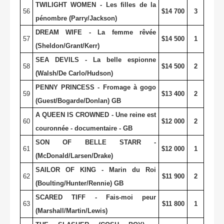
TWILIGHT WOMEN - Les filles de la
56
$14 700
3
pénombre (Parry/Jackson)
DREAM WIFE - La femme rêvée
57
$14 500
1
(Sheldon/Grant/Kerr)
SEA DEVILS - La belle espionne
58
$14 500
2
(Walsh/De Carlo/Hudson)
PENNY PRINCESS - Fromage à gogo
59
$13 400
2
(Guest/Bogarde/Donlan) GB
A QUEEN IS CROWNED - Une reine est
60
$12 000
2
couronnée - documentaire - GB
SON OF BELLE STARR -
61
$12 000
1
(McDonald/Larsen/Drake)
SAILOR OF KING - Marin du Roi
62
$11 900
2
(Boulting/Hunter/Rennie) GB
SCARED TIFF - Fais-moi peur
63
$11 800
1
(Marshall/Martin/Lewis)