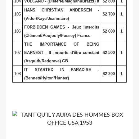
104
VULCANO - (Dieterle/Magnani/Brazzi) It
$2 800
1
HANS CHRISTIAN ANDERSEN -
105
$2 700
1
(Vidor/Kaye/Jeanmaire)
FORBIDDEN GAMES - Jeux interdits
106
$2 600
1
(Clément/Poujouly/Fossey) France
THE IMPORTANCE OF BEING
107
EARNEST - Il importe d'être constant
$2 500
1
(Asquith/Redgrave) GB
IT STARTED IN PARADISE -
108
$2 200
1
(Bennett/Hylton/Hunter)