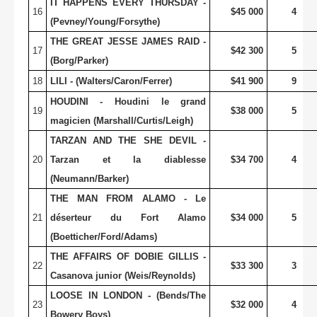
IT HAPPENS EVERY THURSDAY -
16
$45 000
4
(Pevney/Young/Forsythe)
THE GREAT JESSE JAMES RAID -
17
$42 300
5
(Borg/Parker)
18
LILI - (Walters/Caron/Ferrer)
$41 900
9
HOUDINI - Houdini le grand
19
$38 000
5
magicien (Marshall/Curtis/Leigh)
TARZAN AND THE SHE DEVIL -
20
Tarzan et la diablesse
$34 700
4
(Neumann/Barker)
THE MAN FROM ALAMO - Le
21
déserteur du Fort Alamo
$34 000
5
(Boetticher/Ford/Adams)
THE AFFAIRS OF DOBIE GILLIS -
22
$33 300
3
Casanova junior (Weis/Reynolds)
LOOSE IN LONDON - (Bends/The
23
$32 000
4
Bowery Boys)