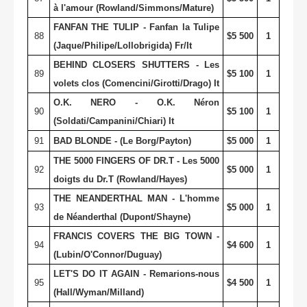
à l'amour (Rowland/Simmons/Mature)
FANFAN THE TULIP - Fanfan la Tulipe
88
$5 500
1
(Jaque/Philipe/Lollobrigida) Fr/It
BEHIND CLOSERS SHUTTERS - Les
89
$5 100
1
volets clos (Comencini/Girotti/Drago) It
O.K. NERO - O.K. Néron
90
$5 100
1
(Soldati/Campanini/Chiari) It
91
BAD BLONDE - (Le Borg/Payton)
$5 000
1
THE 5000 FINGERS OF DR.T - Les 5000
92
$5 000
1
doigts du Dr.T (Rowland/Hayes)
THE NEANDERTHAL MAN - L'homme
93
$5 000
1
de Néanderthal (Dupont/Shayne)
FRANCIS COVERS THE BIG TOWN -
94
$4 600
1
(Lubin/O'Connor/Duguay)
LET'S DO IT AGAIN - Remarions-nous
95
$4 500
1
(Hall/Wyman/Milland)