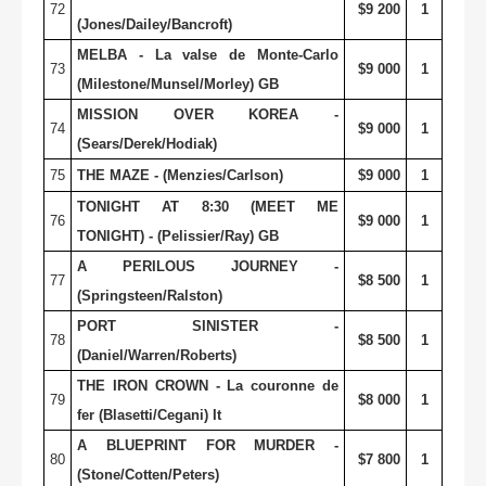
72
$9 200
1
(Jones/Dailey/Bancroft)
MELBA - La valse de Monte-Carlo
73
$9 000
1
(Milestone/Munsel/Morley) GB
MISSION OVER KOREA -
74
$9 000
1
(Sears/Derek/Hodiak)
75
THE MAZE - (Menzies/Carlson)
$9 000
1
TONIGHT AT 8:30 (MEET ME
76
$9 000
1
TONIGHT) - (Pelissier/Ray) GB
A PERILOUS JOURNEY -
77
$8 500
1
(Springsteen/Ralston)
PORT SINISTER -
78
$8 500
1
(Daniel/Warren/Roberts)
THE IRON CROWN - La couronne de
79
$8 000
1
fer (Blasetti/Cegani) It
A BLUEPRINT FOR MURDER -
80
$7 800
1
(Stone/Cotten/Peters)