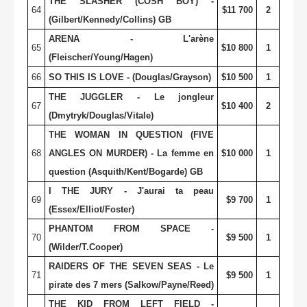
THE SLASHER (COSH BOY) -
64
$11 700
2
(Gilbert/Kennedy/Collins) GB
ARENA - L'arène
65
$10 800
1
(Fleischer/Young/Hagen)
66
SO THIS IS LOVE - (Douglas/Grayson)
$10 500
1
THE JUGGLER - Le jongleur
67
$10 400
2
(Dmytryk/Douglas/Vitale)
THE WOMAN IN QUESTION (FIVE
68
ANGLES ON MURDER) - La femme en
$10 000
1
question (Asquith/Kent/Bogarde) GB
I THE JURY - J'aurai ta peau
69
$9 700
1
(Essex/Elliot/Foster)
PHANTOM FROM SPACE -
70
$9 500
1
(Wilder/T.Cooper)
RAIDERS OF THE SEVEN SEAS - Le
71
$9 500
1
pirate des 7 mers (Salkow/Payne/Reed)
THE KID FROM LEFT FIELD -