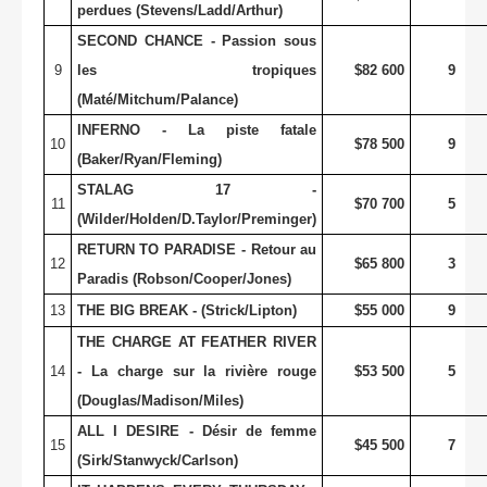
perdues (Stevens/Ladd/Arthur)
SECOND CHANCE - Passion sous
9
les tropiques
$82 600
9
(Maté/Mitchum/Palance)
INFERNO - La piste fatale
10
$78 500
9
(Baker/Ryan/Fleming)
STALAG 17 -
11
$70 700
5
(Wilder/Holden/D.Taylor/Preminger)
RETURN TO PARADISE - Retour au
12
$65 800
3
Paradis (Robson/Cooper/Jones)
13
THE BIG BREAK - (Strick/Lipton)
$55 000
9
THE CHARGE AT FEATHER RIVER
14
- La charge sur la rivière rouge
$53 500
5
(Douglas/Madison/Miles)
ALL I DESIRE - Désir de femme
15
$45 500
7
(Sirk/Stanwyck/Carlson)