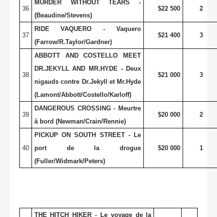
MURDER WITHOUT TEARS -
36
$22 500
2
(Beaudine/Stevens)
RIDE VAQUERO - Vaquero
37
$21 400
3
(Farrow/R.Taylor/Gardner)
ABBOTT AND COSTELLO MEET
DR.JEKYLL AND MR.HYDE - Deux
38
$21 000
3
nigauds contre Dr.Jekyll et Mr.Hyde
(Lamont/Abbott/Costello/Karloff)
DANGEROUS CROSSING - Meurtre
39
$20 000
2
à bord (Newman/Crain/Rennie)
PICKUP ON SOUTH STREET - Le
40
port de la drogue
$20 000
1
(Fuller/Widmark/Peters)
THE HITCH HIKER - Le voyage de la