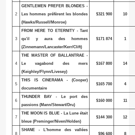
GENTLEMEN PREFER BLONDES -
2
Les hommes préfèrent les blondes
$321 900
10
(Hawks/Russell/Monroe)
FROM HERE TO ETERNITY - Tant
3
qu'il y aura des hommes
$171 874
1
(Zinnemann/Lancaster/Kerr/Clift)
THE MASTER OF BALLANTRAE -
4
Le vagabond des mers
$167 800
14
(Keighley/Flynn/Livesey)
THIS IS CINERAMA - (Cooper)
5
$165 700
4
documentaire
THUNDER BAY - Le port des
6
$160 000
11
passions (Mann/Stewart/Dru)
THE MOON IS BLUE - La Lune était
7
$144 300
12
bleue (Preminger/Niven/Holden)
SHANE - L'homme des vallées
8
$96 600
8