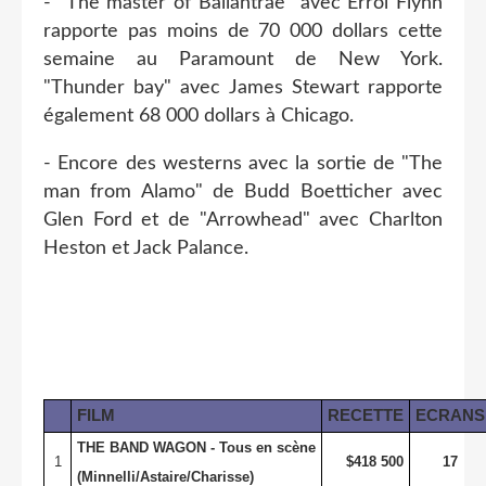
- "The master of Ballantrae" avec Errol Flynn
rapporte pas moins de 70 000 dollars cette
semaine au Paramount de New York.
"Thunder bay" avec James Stewart rapporte
également 68 000 dollars à Chicago.
- Encore des westerns avec la sortie de "The
man from Alamo" de Budd Boetticher avec
Glen Ford et de "Arrowhead" avec Charlton
Heston et Jack Palance.
FILM
RECETTE
ECRANS
THE BAND WAGON - Tous en scène
1
$418 500
17
(Minnelli/Astaire/Charisse)