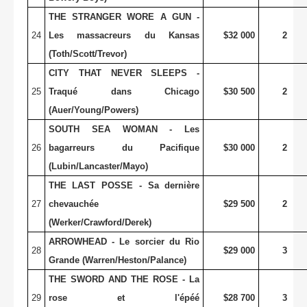
THE STRANGER WORE A GUN -
24
Les massacreurs du Kansas
$32 000
2
(Toth/Scott/Trevor)
CITY THAT NEVER SLEEPS -
25
Traqué dans Chicago
$30 500
2
(Auer/Young/Powers)
SOUTH SEA WOMAN - Les
26
bagarreurs du Pacifique
$30 000
2
(Lubin/Lancaster/Mayo)
THE LAST POSSE - Sa dernière
27
chevauchée
$29 500
2
(Werker/Crawford/Derek)
ARROWHEAD - Le sorcier du Rio
28
$29 000
3
Grande (Warren/Heston/Palance)
THE SWORD AND THE ROSE - La
29
rose et l'épéé
$28 700
3