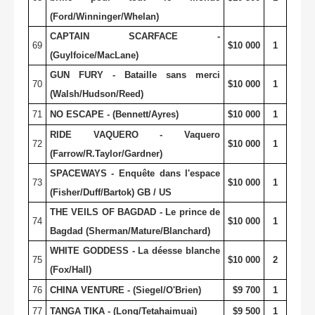
(Ford/Winninger/Whelan)
CAPTAIN SCARFACE -
69
$10 000
1
(Guylfoice/MacLane)
GUN FURY - Bataille sans merci
70
$10 000
1
(Walsh/Hudson/Reed)
71
NO ESCAPE - (Bennett/Ayres)
$10 000
1
RIDE VAQUERO - Vaquero
72
$10 000
1
(Farrow/R.Taylor/Gardner)
SPACEWAYS - Enquête dans l'espace
73
$10 000
1
(Fisher/Duff/Bartok) GB / US
THE VEILS OF BAGDAD - Le prince de
74
$10 000
1
Bagdad (Sherman/Mature/Blanchard)
WHITE GODDESS - La déesse blanche
75
$10 000
2
(Fox/Hall)
76
CHINA VENTURE - (Siegel/O'Brien)
$9 700
1
77
TANGA TIKA - (Long/Tetahaimuai)
$9 500
1