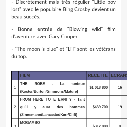
- Discrètement mais très régulier "Little boy
lost" avec le populaire Bing Crosby devient un
beau succès.
- Bonne entrée de "Blowing wild" film
d'aventure avec Gary Cooper.
- "The moon is blue" et "Lili" sont les vétérans
du top.
FILM
RECETTE
ECRAN
THE ROBE - La tunique
1
$1 018 800
16
(Koster/Burton/Simmons/Mature)
FROM HERE TO ETERNITY - Tant
2
qu'il y aura des hommes
$439 700
19
(Zinnemann/Lancaster/Kerr/Clift)
MOGAMBO -
3
$312 000
8