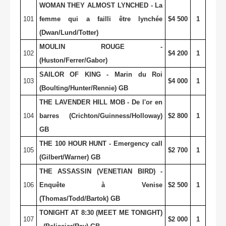
WOMAN THEY ALMOST LYNCHED - La
101
femme qui a failli être lynchée
$4 500
1
(Dwan/Lund/Totter)
MOULIN ROUGE -
102
$4 200
1
(Huston/Ferrer/Gabor)
SAILOR OF KING - Marin du Roi
103
$4 000
1
(Boulting/Hunter/Rennie) GB
THE LAVENDER HILL MOB - De l'or en
104
barres (Crichton/Guinness/Holloway)
$2 800
1
GB
THE 100 HOUR HUNT - Emergency call
105
$2 700
1
(Gilbert/Warner) GB
THE ASSASSIN (VENETIAN BIRD) -
106
Enquête à Venise
$2 500
1
(Thomas/Todd/Bartok) GB
TONIGHT AT 8:30 (MEET ME TONIGHT)
107
$2 000
1