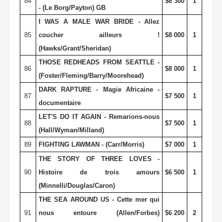
84
$8 300
1
- (Le Borg/Payton) GB
I WAS A MALE WAR BRIDE - Allez
85
coucher ailleurs !
$8 000
1
(Hawks/Grant/Sheridan)
THOSE REDHEADS FROM SEATTLE -
86
$8 000
1
(Foster/Fleming/Barry/Moorehead)
DARK RAPTURE - Magie Africaine -
87
$7 500
1
documentaire
LET'S DO IT AGAIN - Remarions-nous
88
$7 500
1
(Hall/Wyman/Milland)
89
FIGHTING LAWMAN - (Carr/Morris)
$7 000
1
THE STORY OF THREE LOVES -
90
Histoire de trois amours
$6 500
1
(Minnelli/Douglas/Caron)
THE SEA AROUND US - Cette mer qui
91
nous entoure (Allen/Forbes)
$6 200
2