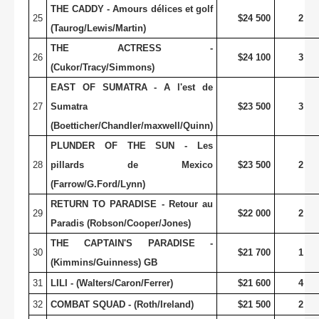
THE CADDY - Amours délices et golf
25
$24 500
2
(Taurog/Lewis/Martin)
THE ACTRESS -
26
$24 100
3
(Cukor/Tracy/Simmons)
EAST OF SUMATRA - A l'est de
27
Sumatra
$23 500
3
(Boetticher/Chandler/maxwell/Quinn)
PLUNDER OF THE SUN - Les
28
pillards de Mexico
$23 500
2
(Farrow/G.Ford/Lynn)
RETURN TO PARADISE - Retour au
29
$22 000
2
Paradis (Robson/Cooper/Jones)
THE CAPTAIN'S PARADISE -
30
$21 700
1
(Kimmins/Guinness) GB
31
LILI - (Walters/Caron/Ferrer)
$21 600
4
32
COMBAT SQUAD - (Roth/Ireland)
$21 500
2