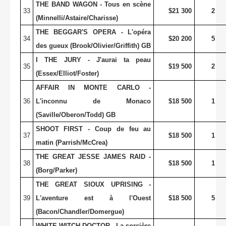
THE BAND WAGON - Tous en scène
33
$21 300
2
(Minnelli/Astaire/Charisse)
THE BEGGAR'S OPERA - L'opéra
34
$20 200
5
des gueux (Brook/Olivier/Griffith) GB
I THE JURY - J'aurai ta peau
35
$19 500
2
(Essex/Elliot/Foster)
AFFAIR IN MONTE CARLO -
36
L'inconnu de Monaco
$18 500
1
(Saville/Oberon/Todd) GB
SHOOT FIRST - Coup de feu au
37
$18 500
1
matin (Parrish/McCrea)
THE GREAT JESSE JAMES RAID -
38
$18 500
1
(Borg/Parker)
THE GREAT SIOUX UPRISING -
39
L'aventure est à l'Ouest
$18 500
5
(Bacon/Chandler/Domergue)
WHITE WITCH DOCTOR - La sorcière