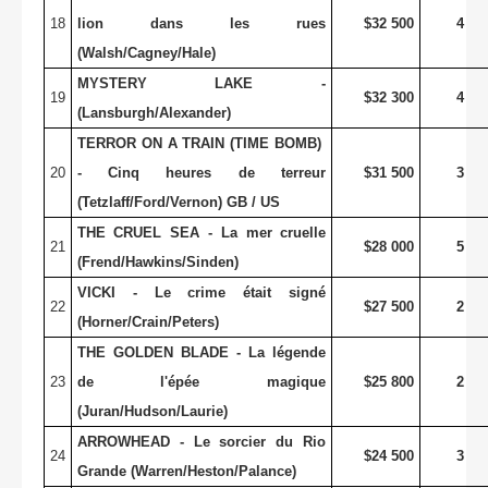
18
lion dans les rues
$32 500
4
(Walsh/Cagney/Hale)
MYSTERY LAKE -
19
$32 300
4
(Lansburgh/Alexander)
TERROR ON A TRAIN (TIME BOMB)
20
- Cinq heures de terreur
$31 500
3
(Tetzlaff/Ford/Vernon) GB / US
THE CRUEL SEA - La mer cruelle
21
$28 000
5
(Frend/Hawkins/Sinden)
VICKI - Le crime était signé
22
$27 500
2
(Horner/Crain/Peters)
THE GOLDEN BLADE - La légende
23
de l'épée magique
$25 800
2
(Juran/Hudson/Laurie)
ARROWHEAD - Le sorcier du Rio
24
$24 500
3
Grande (Warren/Heston/Palance)