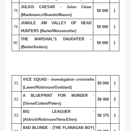
JULIUS CAESAR - Jules César
78
$9 000
1
(Mankiewicz/Brando/Mason)
JUNGLE
JIM VALLEY
OF HEAD
79
$9 000
1
HUNTERS (Berke/Weissmuller)
THE MARSHAL'S DAUGHTER -
80
$9 000
1
(Berke/Anders)
VICE SQUAD - Investigation criminelle
81
$9 000
1
(Laven/Robinson/Goddard)
A BLUEPRINT FOR MURDER -
82
$8 400
2
(Stone/Cotten/Peters)
BIG LEAGUER -
83
$8 375
1
(Aldrich/Robinson/Vera-Ellen)
BAD BLONDE - (THE FLANAGAN BOY)