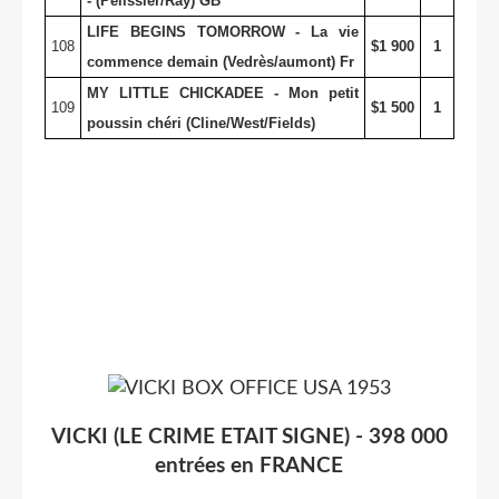
- (Pelissier/Ray) GB
LIFE BEGINS TOMORROW - La vie
108
$1 900
1
commence demain (Vedrès/aumont) Fr
MY LITTLE CHICKADEE - Mon petit
109
$1 500
1
poussin chéri (Cline/West/Fields)
VICKI (LE CRIME ETAIT SIGNE) - 398 000
entrées en FRANCE