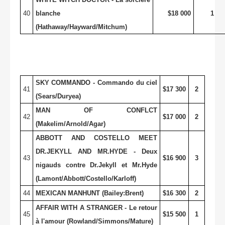
40
blanche
$18 000
1
(Hathaway/Hayward/Mitchum)
SKY COMMANDO - Commando du ciel
41
$17 300
2
(Sears/Duryea)
MAN OF CONFLCT
42
$17 000
2
(Makelim/Arnold/Agar)
ABBOTT AND COSTELLO MEET
DR.JEKYLL AND MR.HYDE - Deux
43
$16 900
3
nigauds contre Dr.Jekyll et Mr.Hyde
(Lamont/Abbott/Costello/Karloff)
44
MEXICAN MANHUNT (Bailey:Brent)
$16 300
2
AFFAIR WITH A STRANGER - Le retour
45
$15 500
1
à l'amour (Rowland/Simmons/Mature)