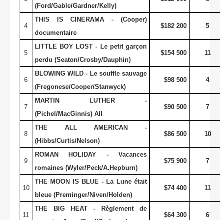
(Ford/Gable/Gardner/Kelly)
THIS IS CINERAMA - (Cooper)
4
$182 200
5
documentaire
LITTLE BOY LOST - Le petit garçon
5
$154 500
11
perdu (Seaton/Crosby/Dauphin)
BLOWING WILD - Le souffle sauvage
6
$98 500
4
(Fregonese/Cooper/Stanwyck)
MARTIN LUTHER -
7
$90 500
7
(Pichel/MacGinnis) All
THE ALL AMERICAN -
8
$86 500
10
(Hibbs/Curtis/Nelson)
ROMAN HOLIDAY - Vacances
9
$75 900
7
romaines (Wyler/Peck/A.Hepburn)
THE MOON IS BLUE - La Lune était
10
$74 400
11
bleue (Preminger/Niven/Holden)
THE BIG HEAT - Règlement de
11
$64 300
6