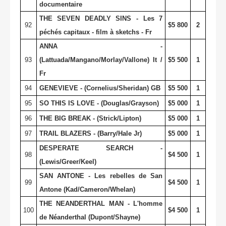
documentaire
THE SEVEN DEADLY SINS - Les 7
92
$5 800
2
péchés capitaux - film à sketchs - Fr
ANNA -
93
(Lattuada/Mangano/Morlay/Vallone) It /
$5 500
1
Fr
94
GENEVIEVE - (Cornelius/Sheridan) GB
$5 500
1
95
SO THIS IS LOVE - (Douglas/Grayson)
$5 000
1
96
THE BIG BREAK - (Strick/Lipton)
$5 000
1
97
TRAIL BLAZERS - (Barry/Hale Jr)
$5 000
1
DESPERATE SEARCH -
98
$4 500
1
(Lewis/Greer/Keel)
SAN ANTONE - Les rebelles de San
99
$4 500
1
Antone (Kad/Cameron/Whelan)
THE NEANDERTHAL MAN - L'homme
100
$4 500
1
de Néanderthal (Dupont/Shayne)