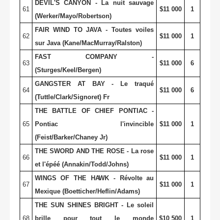
DEVIL'S CANYON - La nuit sauvage
61
$11 000
1
(Werker/Mayo/Robertson)
FAIR WIND TO JAVA - Toutes voiles
62
$11 000
1
sur Java (Kane/MacMurray/Ralston)
FAST COMPANY -
63
$11 000
6
(Sturges/Keel/Bergen)
GANGSTER AT BAY - Le traqué
64
$11 000
6
(Tuttle/Clark/Signoret) Fr
THE BATTLE OF CHIEF PONTIAC -
65
Pontiac l'invincible
$11 000
1
(Feist/Barker/Chaney Jr)
THE SWORD AND THE ROSE - La rose
66
$11 000
1
et l'épéé (Annakin/Todd/Johns)
WINGS OF THE HAWK - Révolte au
67
$11 000
1
Mexique (Boetticher/Heflin/Adams)
THE SUN SHINES BRIGHT - Le soleil
68
brille pour tout le monde
$10 500
1