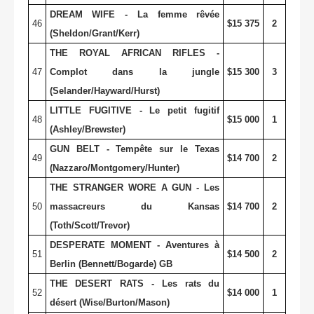
DREAM WIFE - La femme rêvée
46
$15 375
2
(Sheldon/Grant/Kerr)
THE ROYAL AFRICAN RIFLES -
47
Complot dans la jungle
$15 300
3
(Selander/Hayward/Hurst)
LITTLE FUGITIVE - Le petit fugitif
48
$15 000
1
(Ashley/Brewster)
GUN BELT - Tempête sur le Texas
49
$14 700
2
(Nazzaro/Montgomery/Hunter)
THE STRANGER WORE A GUN - Les
50
massacreurs du Kansas
$14 700
2
(Toth/Scott/Trevor)
DESPERATE MOMENT - Aventures à
51
$14 500
2
Berlin (Bennett/Bogarde) GB
THE DESERT RATS - Les rats du
52
$14 000
1
désert (Wise/Burton/Mason)