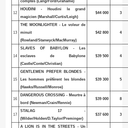
comptes (Lang/Ford/Grahame)
HOUDINI - Houdini le grand
12
$44 000
3
magicien (Marshall/Curtis/Leigh)
THE MOONLIGHTER - Le voleur de
13
minuit
$42 800
4
(Rowland/Stanwyck/MacMurray)
SLAVES OF BABYLON - Les
14
esclaves de Babylone
$39 500
4
(Castle/Conte/Christian)
GENTLEMEN PREFER BLONDES -
15
Les hommes préfèrent les blondes
$39 300
5
(Hawks/Russell/Monroe)
DANGEROUS CROSSING - Meurtre à
16
$39 000
8
bord (Newman/Crain/Rennie)
STALAG 17 -
17
$37 600
3
(Wilder/Holden/D.Taylor/Preminger)
A LION IS IN THE STREETS - Un