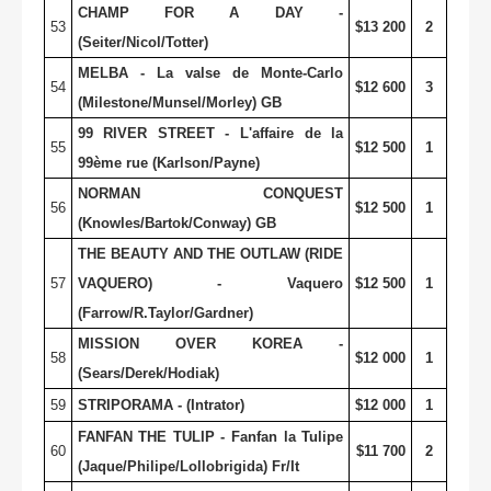
CHAMP FOR A DAY -
53
$13 200
2
(Seiter/Nicol/Totter)
MELBA - La valse de Monte-Carlo
54
$12 600
3
(Milestone/Munsel/Morley) GB
99 RIVER STREET - L'affaire de la
55
$12 500
1
99ème rue (Karlson/Payne)
NORMAN CONQUEST
56
$12 500
1
(Knowles/Bartok/Conway) GB
THE BEAUTY AND THE OUTLAW (RIDE
57
VAQUERO) - Vaquero
$12 500
1
(Farrow/R.Taylor/Gardner)
MISSION OVER KOREA -
58
$12 000
1
(Sears/Derek/Hodiak)
59
STRIPORAMA - (Intrator)
$12 000
1
FANFAN THE TULIP - Fanfan la Tulipe
60
$11 700
2
(Jaque/Philipe/Lollobrigida) Fr/It