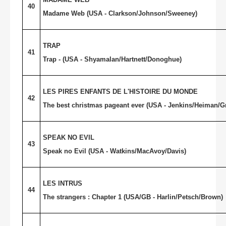
40
Madame Web (
USA
- Clarkson/Johnson/Sweeney)
TRAP
41
Trap - (USA - Shyamalan/Hartnett/Donoghue)
LES PIRES ENFANTS DE L'HISTOIRE DU MONDE
42
The best christmas pageant ever (USA - Jenkins/Heiman/G
SPEAK NO EVIL
43
Speak no Evil (
USA
- Watkins/MacAvoy/Davis)
LES INTRUS
44
The strangers : Chapter 1 (USA/GB - Harlin/Petsch/Brown)