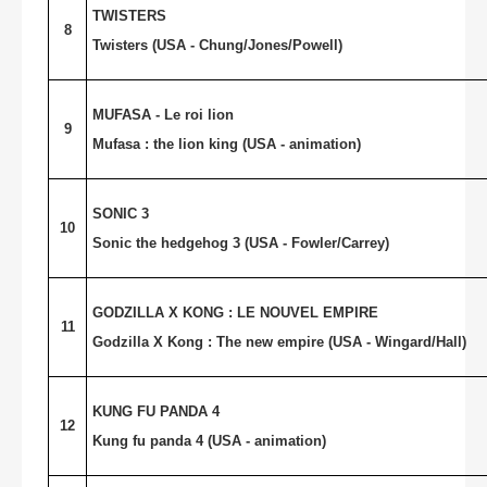
TWISTERS
8
Twisters (
USA
- Chung/Jones/Powell)
MUFASA - Le roi lion
9
Mufasa : the lion king (USA - animation)
SONIC 3
10
Sonic the hedgehog 3 (
USA
- Fowler/Carrey)
GODZILLA X KONG : LE NOUVEL EMPIRE
11
Godzilla X Kong : The new empire (
USA
- Wingard/Hall)
KUNG FU PANDA 4
12
Kung fu panda 4 (USA - animation)