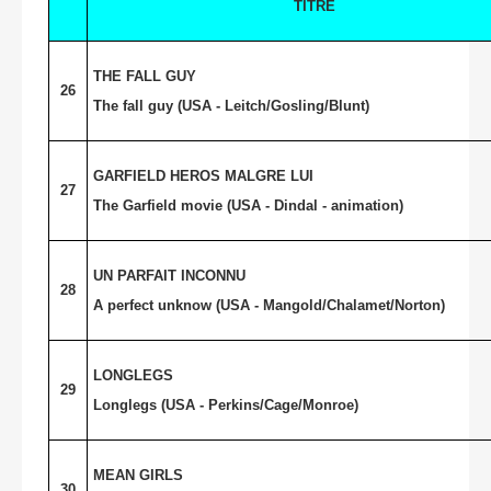
TITRE
THE FALL GUY
26
The fall guy (
USA
- Leitch/Gosling/Blunt)
GARFIELD
HEROS MALGRE LUI
27
The
Garfield
movie (
USA
- Dindal - animation)
UN PARFAIT INCONNU
28
A perfect unknow (USA - Mangold/Chalamet/Norton)
LONGLEGS
29
Longlegs (
USA
- Perkins/Cage/Monroe)
MEAN GIRLS
30