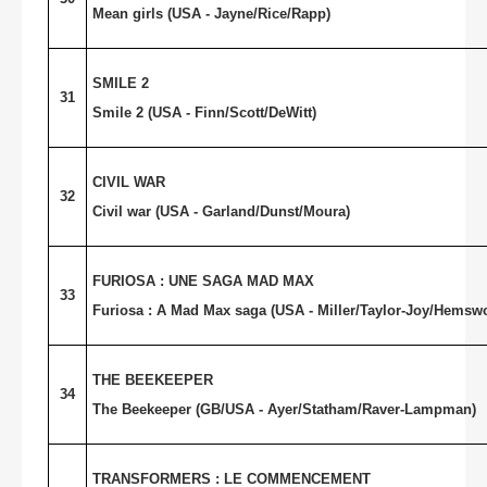
Mean girls (
USA
- Jayne/Rice/Rapp)
SMILE 2
31
Smile 2 (
USA
- Finn/Scott/DeWitt)
CIVIL WAR
32
Civil war (
USA
- Garland/Dunst/Moura)
FURIOSA : UNE SAGA MAD MAX
33
Furiosa : A Mad Max saga (
USA
- Miller/Taylor-Joy/Hemswo
THE BEEKEEPER
34
The Beekeeper (GB/USA - Ayer/Statham/Raver-Lampman)
TRANSFORMERS : LE COMMENCEMENT