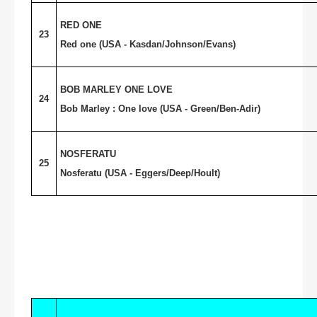
RED ONE
23
Red one (
USA
- Kasdan/Johnson/Evans)
BOB MARLEY ONE LOVE
24
Bob Marley : One love (
USA
- Green/Ben-Adir)
NOSFERATU
25
Nosferatu (USA - Eggers/Deep/Hoult)