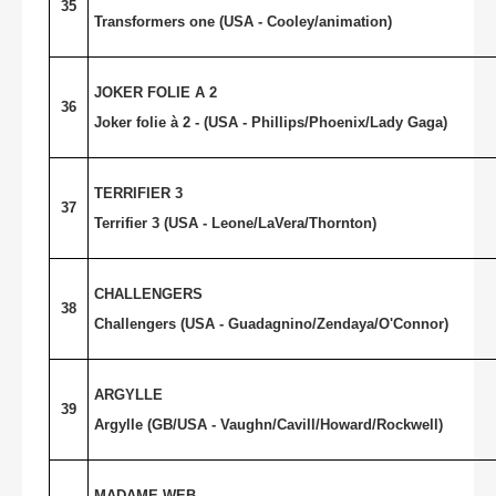
35
Transformers one (USA - Cooley/animation)
JOKER FOLIE A 2
36
Joker folie à 2 - (USA - Phillips/Phoenix/Lady Gaga)
TERRIFIER 3
37
Terrifier 3 (USA - Leone/LaVera/Thornton)
CHALLENGERS
38
Challengers (USA - Guadagnino/Zendaya/O'Connor)
ARGYLLE
39
Argylle (GB/USA - Vaughn/Cavill/Howard/Rockwell)
MADAME WEB