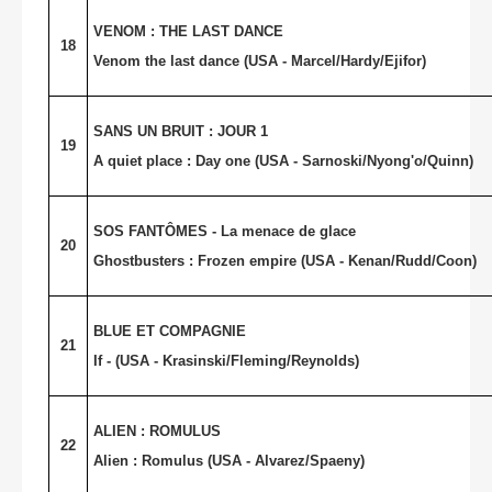
VENOM : THE LAST DANCE
18
Venom the last dance (
USA
- Marcel/Hardy/Ejifor)
SANS UN BRUIT : JOUR 1
19
A quiet place : Day one (USA - Sarnoski/Nyong'o/Quinn)
SOS FANTÔMES - La menace de glace
20
Ghostbusters : Frozen empire (USA - Kenan/Rudd/Coon)
BLUE ET COMPAGNIE
21
If - (USA - Krasinski/Fleming/Reynolds)
ALIEN : ROMULUS
22
Alien : Romulus (USA - Alvarez/Spaeny)