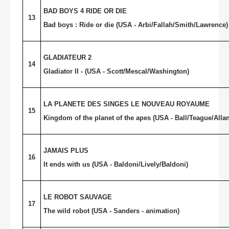
BAD BOYS 4 RIDE OR DIE
13
Bad boys : Ride or die (
USA
- Arbi/Fallah/Smith/Lawrence)
GLADIATEUR 2
14
Gladiator II - (
USA
- Scott/Mescal/Washington)
LA PLANETE DES SINGES LE NOUVEAU ROYAUME
15
Kingdom of the planet of the apes (USA - Ball/Teague/Allan
JAMAIS PLUS
16
It ends with us (
USA
- Baldoni/Lively/Baldoni)
LE ROBOT SAUVAGE
17
The wild robot (
USA
- Sanders - animation)