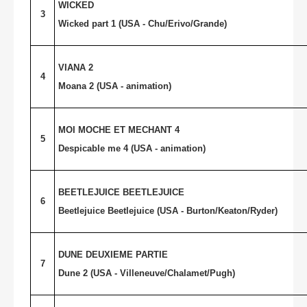
WICKED
3
Wicked part 1 (
USA
- Chu/Erivo/Grande)
VIANA 2
4
Moana 2 (USA - animation)
MOI MOCHE ET MECHANT 4
5
Despicable me 4 (USA - animation)
BEETLEJUICE BEETLEJUICE
6
Beetlejuice Beetlejuice (
USA
- Burton/Keaton/Ryder)
DUNE DEUXIEME PARTIE
7
Dune 2 (USA - Villeneuve/Chalamet/Pugh)