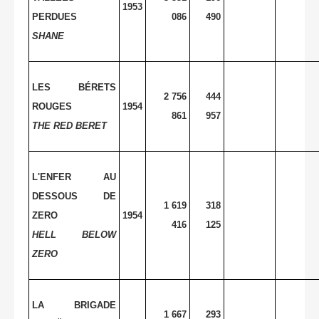
1953
PERDUES
086
490
SHANE
LES BÉRETS
2 756
444
ROUGES
1954
861
957
THE RED BERET
L'ENFER AU
DESSOUS DE
1 619
318
ZERO
1954
416
125
HELL BELOW
ZERO
LA BRIGADE
1 667
293