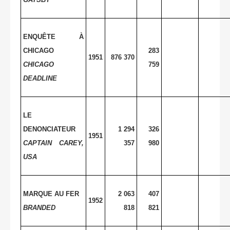
ENQUÊTE À
CHICAGO
283
1951
876 370
CHICAGO
759
DEADLINE
LE
DENONCIATEUR
1 294
326
1951
CAPTAIN CAREY,
357
980
USA
MARQUE AU FER
2 063
407
1952
BRANDED
818
821