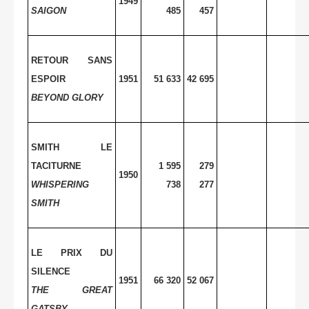
1949
SAIGON
485
457
RETOUR SANS
ESPOIR
1951
51 633
42 695
BEYOND GLORY
SMITH LE
TACITURNE
1 595
279
1950
WHISPERING
738
277
SMITH
LE PRIX DU
SILENCE
1951
66 320
52 067
THE GREAT
GATSBY