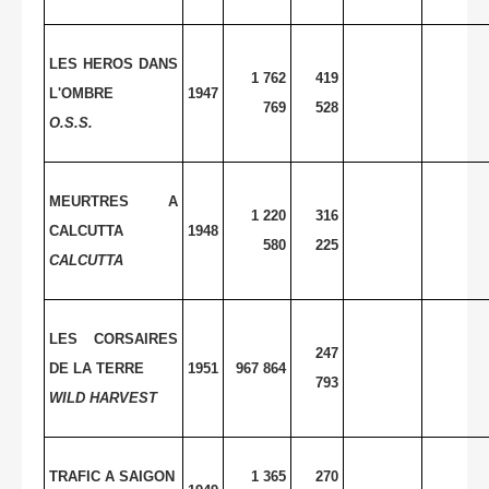
LES HEROS DANS
1 762
419
L'OMBRE
1947
769
528
O.S.S.
MEURTRES A
1 220
316
CALCUTTA
1948
580
225
CALCUTTA
LES CORSAIRES
247
DE LA TERRE
1951
967 864
793
WILD
HARVEST
TRAFIC A SAIGON
1 365
270