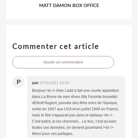
MATT DAMON BOX OFFICE
Commenter cet article
Ajouter un commentaire
P
pak
07/11/2021 10:43
Bonjour,<br /> Alan Ladd a fait une courte apparition
dans La Brune de mes rêves (My Favorite brunette)
dElliott Nugent, parodie des films noirs de l'époque,
sortie en 1947 aux USA et en juillet 1948 en France,
mais le film n'apparait pas dans le tableau.<br />
C'est ballot, je les cherchais... Le truc, c'est qu'avec
toutes ces données, on devient gourmand !<br />
Merci pour ces partages.