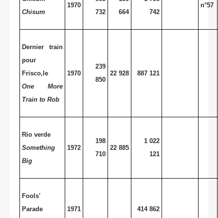
1970
n°57
Chisum
732
664
742
Dernier train
pour
239
Frisco,le
1970
22 928
887 121
850
One More
Train to Rob
Rio verde
198
1 022
Something
1972
22 885
710
121
Big
Fools'
Parade
1971
414 862