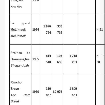
forêt, les
1960
Freckles
Le grand
1 676
359
McLintock
1964
n°21
794
735
McLintock
Prairies de
814
105
1 718
n °
l'honneur,les
1965
518
656
253
30
Shenandoah
Rancho
Bravo
310
1 809
1966
60 076
The Rare
857
453
Breed