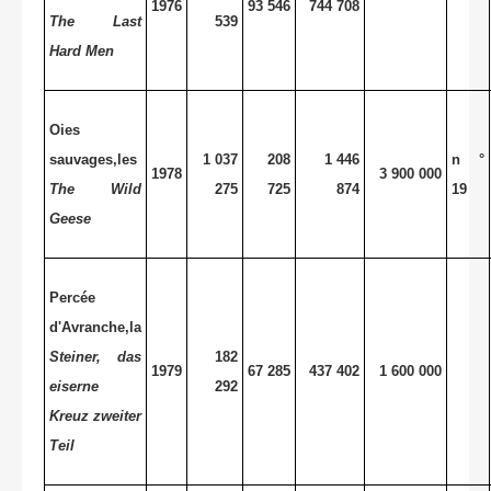
1976
93 546
744 708
The Last
539
Hard Men
Oies
sauvages,les
1 037
208
1 446
n °
1978
3 900 000
The Wild
275
725
874
19
Geese
Percée
d'Avranche,la
Steiner, das
182
1979
67 285
437 402
1 600 000
eiserne
292
Kreuz zweiter
Teil