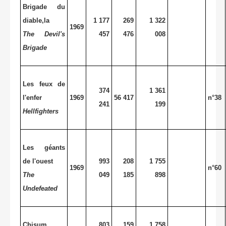
Brigade du
diable,la
1 177
269
1 322
1969
The Devil's
457
476
008
Brigade
Les feux de
374
1 361
l'enfer
1969
56 417
n°38
241
199
Hellfighters
Les géants
de l'ouest
993
208
1 755
1969
n°60
The
049
185
898
Undefeated
Chisum
803
159
1 758