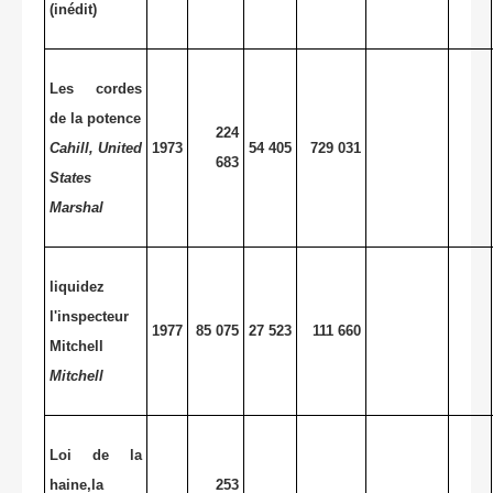
(inédit)
Les cordes
de la potence
224
Cahill, United
1973
54 405
729 031
683
States
Marshal
liquidez
l'inspecteur
1977
85 075
27 523
111 660
Mitchell
Mitchell
Loi de la
haine,la
253