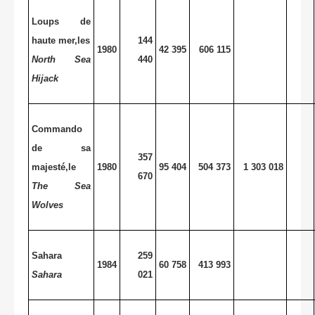
Loups de
haute mer,les
144
1980
42 395
606 115
North Sea
440
Hijack
Commando
de sa
357
majesté,le
1980
95 404
504 373
1 303 018
670
The Sea
Wolves
Sahara
259
1984
60 758
413 993
Sahara
021