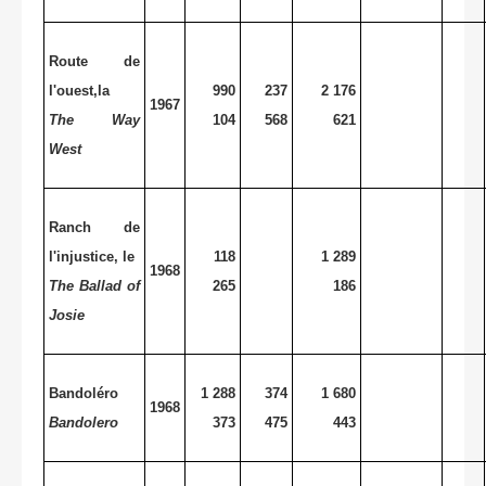
Route de
l'ouest,la
990
237
2 176
1967
The Way
104
568
621
West
Ranch de
l'injustice, le
118
1 289
1968
The Ballad of
265
186
Josie
Bandoléro
1 288
374
1 680
1968
Bandolero
373
475
443