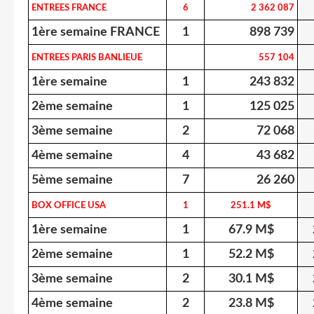
ENTREES FRANCE
6
2 362 087
1ère semaine FRANCE
1
898 739
ENTREES PARIS BANLIEUE
557 104
1ère semaine
1
243 832
2ème semaine
1
125 025
3ème semaine
2
72 068
4ème semaine
4
43 682
5ème semaine
7
26 260
BOX OFFICE USA
1
251.1 M$
1ère semaine
1
67.9 M$
2ème semaine
1
52.2 M$
3ème semaine
2
30.1 M$
4ème semaine
2
23.8 M$