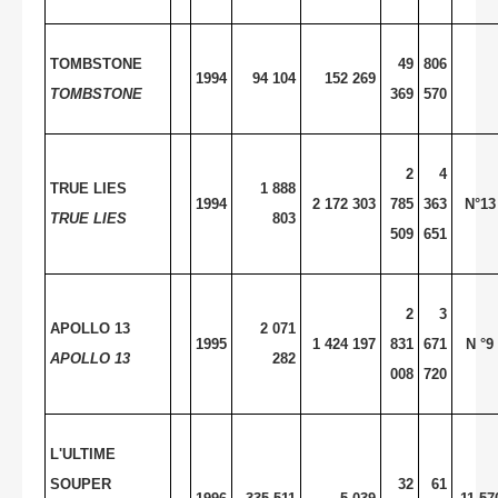
TOMBSTONE
49
806
1994
94 104
152 269
TOMBSTONE
369
570
2
4
TRUE LIES
1 888
1994
2 172 303
785
363
N°13
TRUE LIES
803
509
651
2
3
APOLLO 13
2 071
1995
1 424 197
831
671
N °9
APOLLO 13
282
008
720
L'ULTIME
SOUPER
32
61