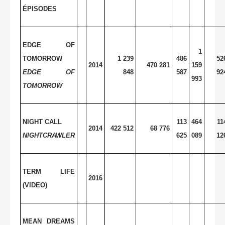
ÉPISODES
EDGE OF
1
TOMORROW
1 239
486
52
2014
470 281
159
EDGE OF
848
587
92
993
TOMORROW
NIGHT CALL
113
464
11
2014
422 512
68 776
NIGHTCRAWLER
625
089
12
TERM LIFE
2016
(VIDEO)
MEAN DREAMS