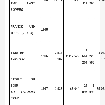
1996
335 511
5 039
11 57
THE LAST
111
295
SUPPER
FRANCK AND
1995
JESSE (VIDEO)
3
4
TWISTER
2 515
1 05
1996
2 117 572
664
229
TWISTER
282
19
204
563
ETOILE DU
SOIR
24
6
1997
1 938
63 644
85 06
THE EVENING
895
098
STAR