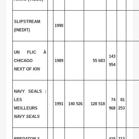
SLIPSTREAM
1990
(INEDIT)
UN FLIC À
143
CHICAGO
1989
55 683
954
NEXT OF KIN
NAVY SEALS :
LES
74
81
1991
140 526
128 518
MEILLEURS
968
253
NAVY SEALS
PREDATOR 2
415
713