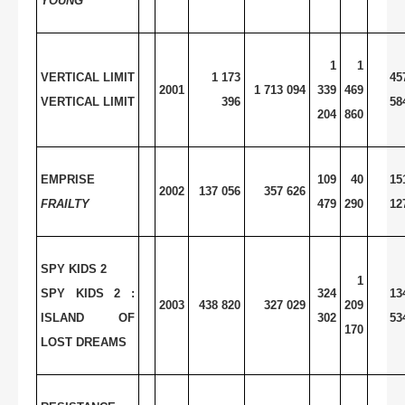
YOUNG
1
1
VERTICAL LIMIT
1 173
45
2001
1 713 094
339
469
VERTICAL LIMIT
396
58
204
860
EMPRISE
109
40
15
2002
137 056
357 626
FRAILTY
479
290
12
SPY KIDS 2
1
SPY KIDS 2 :
324
13
2003
438 820
327 029
209
ISLAND OF
302
53
170
LOST DREAMS