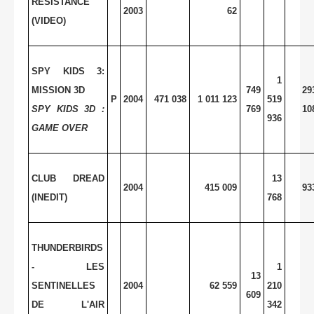
RESISTANCE
2003
62
(VIDEO)
SPY KIDS 3:
1
MISSION 3D
749
29
P
2004
471 038
1 011 123
519
SPY KIDS 3D :
769
10
936
GAME OVER
CLUB DREAD
13
2004
415 009
93
(INEDIT)
768
THUNDERBIRDS
- LES
1
13
SENTINELLES
2004
62 559
210
609
DE L'AIR
342