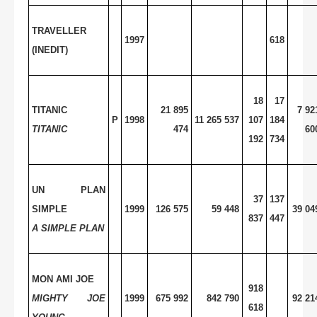
TRAVELLER
1997
618
(INEDIT)
18
17
TITANIC
21 895
7 92
P
1998
11 265 537
107
184
TITANIC
474
60
192
734
UN PLAN
37
137
SIMPLE
1999
126 575
59 448
39 04
837
447
A SIMPLE PLAN
MON AMI JOE
918
MIGHTY JOE
1999
675 992
842 790
92 21
618