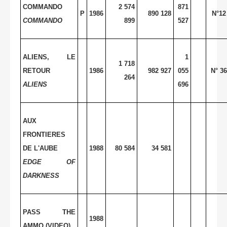
COMMANDO
2 574
871
P
1986
890 128
N°12
COMMANDO
899
527
ALIENS, LE
1
1 718
RETOUR
1986
982 927
055
N° 36
264
ALIENS
696
AUX
FRONTIERES
DE L'AUBE
1988
80 584
34 581
EDGE OF
DARKNESS
PASS THE
1988
AMMO (VIDEO)