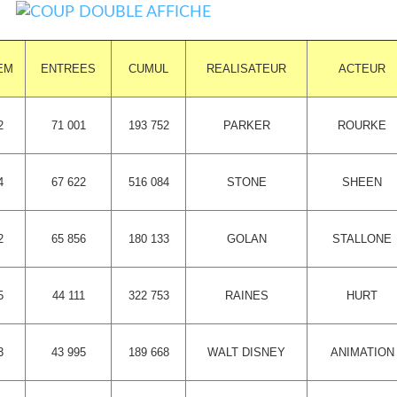
EM
ENTREES
CUMUL
REALISATEUR
ACTEUR
2
71 001
193 752
PARKER
ROURKE
4
67 622
516 084
STONE
SHEEN
2
65 856
180 133
GOLAN
STALLONE
5
44 111
322 753
RAINES
HURT
3
43 995
189 668
WALT DISNEY
ANIMATION