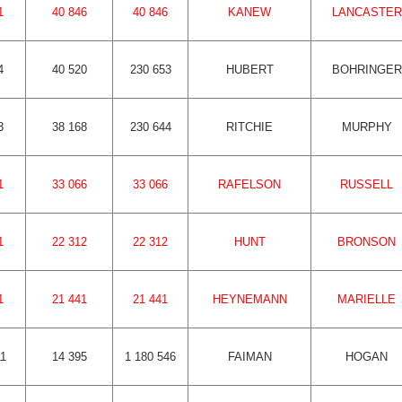
1
40 846
40 846
KANEW
LANCASTER
4
40 520
230 653
HUBERT
BOHRINGER
3
38 168
230 644
RITCHIE
MURPHY
1
33 066
33 066
RAFELSON
RUSSELL
1
22 312
22 312
HUNT
BRONSON
1
21 441
21 441
HEYNEMANN
MARIELLE
11
14 395
1 180 546
FAIMAN
HOGAN