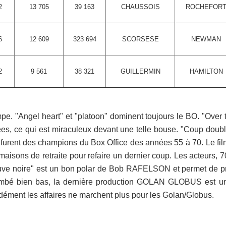
2
13 705
39 163
CHAUSSOIS
ROCHEFOR
6
12 609
323 694
SCORSESE
NEWMAN
2
9 561
38 321
GUILLERMIN
HAMILTON
e. "Angel heart" et "platoon" dominent toujours le BO. "Over 
es, ce qui est miraculeux devant une telle bouse. "Coup double
nt des champions du Box Office des années 55 à 70. Le film 
r maisons de retraite pour refaire un dernier coup. Les acteurs,
ve noire" est un bon polar de Bob RAFELSON et permet de prof
 bien bas, la dernière production GOLAN GLOBUS est un b
ent les affaires ne marchent plus pour les Golan/Globus.