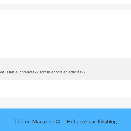
ils fait leur preuves?? sont ils encore en activités??
Thème Magazine © - Hébergé par
Eklablog