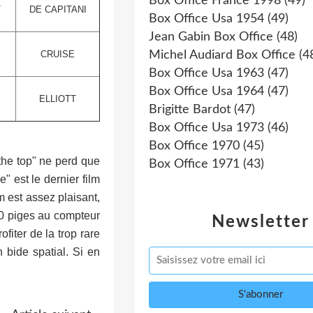
Box Office France 1998
(49)
T
DE CAPITANI
Box Office Usa 1954
(49)
Jean Gabin Box Office
(48)
CRUISE
Michel Audiard Box Office
(4
Box Office Usa 1963
(47)
Box Office Usa 1964
(47)
ELLIOTT
Brigitte Bardot
(47)
Box Office Usa 1973
(46)
Box Office 1970
(45)
the top" ne perd que
Box Office 1971
(43)
" est le dernier film
est assez plaisant,
 70 piges au compteur
Newsletter
iter de la trop rare
ide spatial. Si en