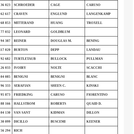
136 023
SCHROEDER
CAGE
CARUSO
62 617
CRAVEN
ENGLUND
LANGENKAMP
68 853
MITTERAND
HUANG
TROXELL
77 032
LEONARD
GOLDBLUM
94 387
REINER
DOUGLAS M.
BENING
117 020
BURTON
DEPP
LANDAU
92 682
TURTLETAUB
BULLOCK
PULLMAN
126 033
IVOIRY
NOLTE
SCACCHI
104 085
BENIGNI
BENIGNI
BLANC
96 333
SERAFIAN
SHEEN C.
KINSKI
95 873
FRIEDKING
CARUSO
FIORENTINO
88 166
HALLSTROM
ROBERTS
QUAID D.
104 130
VAN SANT
KIDMAN
DILLON
130 099
DICILLO
BUSCEMI
KEENER
56 294
RICH