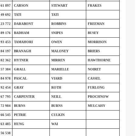
61 897
CARSON
STEWART
FRAKES
49 692
TATI
TATI
123 772
DARABONT
ROBBINS
FREEMAN
89 176
BADHAM
SNIPES
BUSEY
93 453
TAMAHORI
OWEN
MORRISON
104 197
BRANAGH
MALONEY
BRIERS
102 362
HYTNER
MIRREN
HAWTHORNE
57 384
GRALL
MARIELLE
NOIRET
84 978
PASCAL
VIARD
CASSEL
92 454
GRAY
ROTH
FURLONG
67 795
CARPENTER
NEILL
PROCHNOW
72 984
BURNS
BURNS
MULCAHY
66 545
PETRIE
CULKIN
63 485
HUNG
WAI
56 538