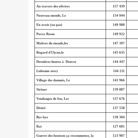
Au travers des oliviers
157 439
Nouveau monde, Le
154 944
En avoir (ou pas)
149 988
Porco Rosso
149 922
Maîtres du monde,les
147 397
Regard d'Ulysse,le
145 635
Dernières heures à Denver
144 447
Lisbonne story
144 211
Village des damnés, Le
141 966
Sirènes
139 887
Vendanges de feu, Les
137 676
Désiré
137 558
Bye bye
130 304
Raï
127 601
Guerre des boutons ça recommence, la
123 987