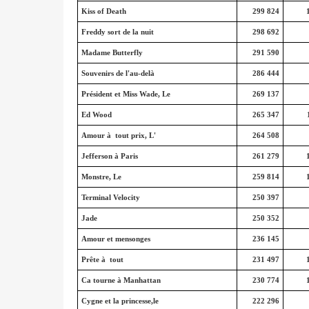
Kiss of Death
299 824
Freddy sort de la nuit
298 692
Madame Butterfly
291 590
Souvenirs de l'au-delà
286 444
Président et Miss Wade, Le
269 137
Ed Wood
265 347
Amour à tout prix, L'
264 508
Jefferson à Paris
261 279
Monstre, Le
259 814
Terminal Velocity
250 397
Jade
250 352
Amour et mensonges
236 145
Prête à tout
231 497
Ca tourne à Manhattan
230 774
Cygne et la princesse,le
222 296