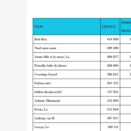
PARIS
FILM
FRANCE
BANL
Rob Roy
414 968
Neuf mois aussi
409 490
Jeune fille et la mort, La
406 857
Priscilla folle du désert
400 084
Crossing Guard
386 625
Enfant noir
361 353
Indien du placard,l'
337 811
Johnny Mnemonic
332 094
Proie, La
313 844
Ludwig van B.
307 937
Garçu, Le
300 111