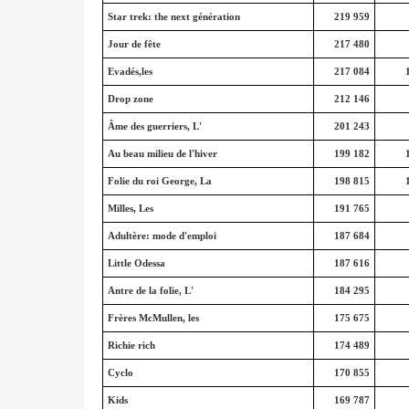
Star trek: the next génération
219 959
Jour de fête
217 480
Evadés,les
217 084
Drop zone
212 146
Âme des guerriers, L'
201 243
Au beau milieu de l'hiver
199 182
Folie du roi George, La
198 815
Milles, Les
191 765
Adultère: mode d'emploi
187 684
Little Odessa
187 616
Antre de la folie, L'
184 295
Frères McMullen, les
175 675
Richie rich
174 489
Cyclo
170 855
Kids
169 787