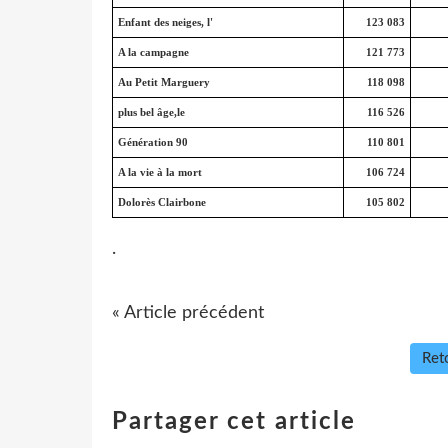
Enfant des neiges, l'
123 083
A la campagne
121 773
Au Petit Marguery
118 098
plus bel âge,le
116 526
Génération 90
110 801
A la vie à la mort
106 724
Dolorès Clairbone
105 802
.
« Article précédent
Reto
Partager cet article