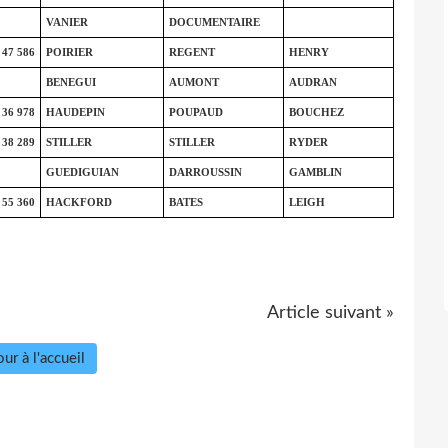
VANIER
DOCUMENTAIRE
47 586
POIRIER
REGENT
HENRY
BENEGUI
AUMONT
AUDRAN
36 978
HAUDEPIN
POUPAUD
BOUCHEZ
38 289
STILLER
STILLER
RYDER
GUEDIGUIAN
DARROUSSIN
GAMBLIN
55 360
HACKFORD
BATES
LEIGH
Article suivant »
ur à l'accueil