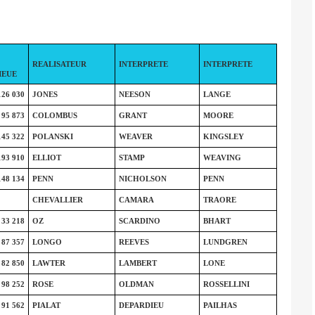
REALISATEUR
INTERPRETE
INTERPRETE
IEUE
126 030
JONES
NEESON
LANGE
95 873
COLOMBUS
GRANT
MOORE
145 322
POLANSKI
WEAVER
KINGSLEY
193 910
ELLIOT
STAMP
WEAVING
148 134
PENN
NICHOLSON
PENN
CHEVALLIER
CAMARA
TRAORE
33 218
OZ
SCARDINO
BHART
87 357
LONGO
REEVES
LUNDGREN
82 850
LAWTER
LAMBERT
LONE
98 252
ROSE
OLDMAN
ROSSELLINI
91 562
PIALAT
DEPARDIEU
PAILHAS