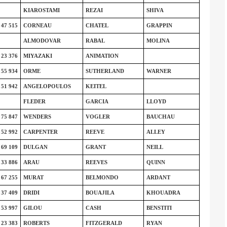
KIAROSTAMI
REZAI
SHIVA
47 515
CORNEAU
CHATEL
GRAPPIN
ALMODOVAR
RABAL
MOLINA
23 376
MIYAZAKI
ANIMATION
55 934
ORME
SUTHERLAND
WARNER
51 942
ANGELOPOULOS
KEITEL
FLEDER
GARCIA
LLOYD
75 847
WENDERS
VOGLER
BAUCHAU
52 992
CARPENTER
REEVE
ALLEY
69 109
DULGAN
GRANT
NEILL
33 886
ARAU
REEVES
QUINN
67 255
MURAT
BELMONDO
ARDANT
37 409
DRIDI
BOUAJILA
KHOUADRA
53 997
GILOU
CASH
BENSTITI
23 383
ROBERTS
FITZGERALD
RYAN