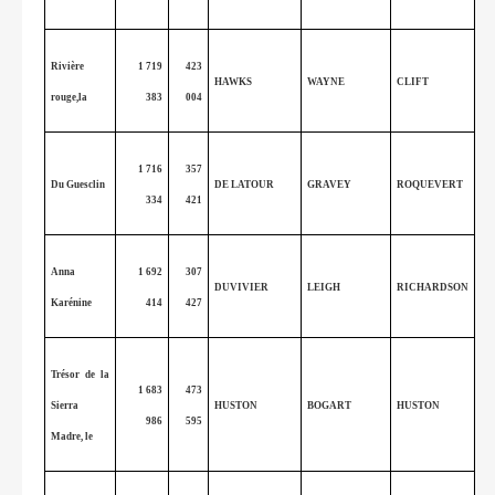
Rivière
1 719
423
HAWKS
WAYNE
CLIFT
rouge,la
383
004
1 716
357
Du Guesclin
DE LATOUR
GRAVEY
ROQUEVERT
334
421
Anna
1 692
307
DUVIVIER
LEIGH
RICHARDSON
Karénine
414
427
Trésor de la
1 683
473
Sierra
HUSTON
BOGART
HUSTON
986
595
Madre, le