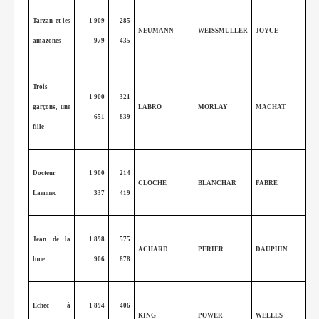
Tarzan et les
1 909
285
NEUMANN
WEISSMULLER
JOYCE
amazones
979
435
Trois
1 900
321
garçons, une
LABRO
MORLAY
MACHAT
651
839
fille
Docteur
1 900
214
CLOCHE
BLANCHAR
FABRE
Laennec
337
419
Jean de la
1 898
575
ACHARD
PERIER
DAUPHIN
lune
906
878
Echec à
1 894
406
KING
POWER
WELLES