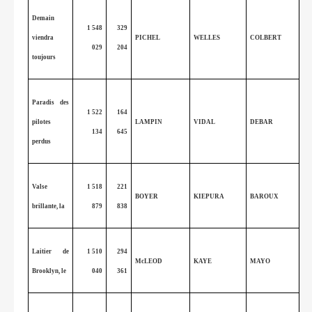
Demain
1 548
329
viendra
PICHEL
WELLES
COLBERT
029
204
toujours
Paradis des
1 522
164
pilotes
LAMPIN
VIDAL
DEBAR
134
645
perdus
Valse
1 518
221
BOYER
KIEPURA
BAROUX
brillante, la
879
838
Laitier de
1 510
294
McLEOD
KAYE
MAYO
Brooklyn, le
040
361