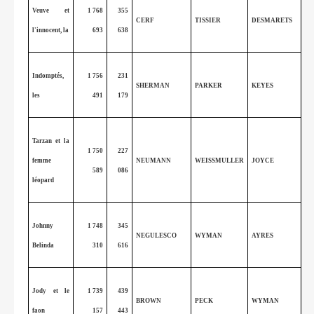
Veuve et
1 768
355
CERF
TISSIER
DESMARETS
l'innocent, la
693
638
Indomptés,
1 756
231
SHERMAN
PARKER
KEYES
les
491
179
Tarzan et la
1 750
227
femme
NEUMANN
WEISSMULLER
JOYCE
589
086
léopard
Johnny
1 748
345
NEGULESCO
WYMAN
AYRES
Belinda
310
616
Jody et le
1 739
439
BROWN
PECK
WYMAN
faon
157
443