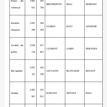
Prince des
2 092
303
BRETHERTON
HALL
MORISON
voleurs,le
923
768
Dernière
2 091
384
FLOREY
RAFT
WINDSOR
charge,la
280
304
Au-delà des
2 018
457
CLEMENT
GABIN
MIRANDA
grilles
756
067
2 012
456
Bal cupidon
SAUVAJON
BLANCHAR
RENANT
112
198
2 001
241
Soudan
RAWLINS
MONTEZ
HALL
907
913