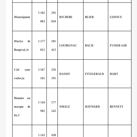
1 182
292
Monseigneur
RICHEBE
BLIER
LEDOUX
003
818
Martyr de
1 177
181
LOUBIGNAC
BACH
FUSIER-GIR
Bougival, le
815
412
Cité sans
1 167
356
DASSIN
FITZGERALD
HART
voiles,la
165
195
Homme au
1 144
177
masque de
WHALE
HAYWARD
BENNETT
982
543
fer, l'
1 143
438