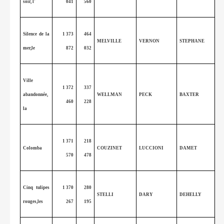
soir, l'
041
560
Silence de la
1 373
464
MELVILLE
VERNON
STEPHANE
mer,le
872
032
Ville
1 372
337
abandonnée,
WELLMAN
PECK
BAXTER
460
228
la
1 371
218
Colomba
COUZINET
LUCCIONI
DAMET
570
478
Cinq tulipes
1 370
280
STELLI
DARY
DEHELLY
rouges,les
267
195