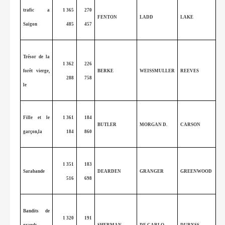
trafic a
1 365
270
FENTON
LADD
LAKE
Saïgon
485
457
Trésor de la
1 362
226
forêt vierge,
BERKE
WEISSMULLER
REEVES
288
758
le
Fille et le
1 361
184
BUTLER
MORGAN D.
CARSON
garçon,la
184
860
1 351
183
Sarabande
DEARDEN
GRANGER
GREENWOOD
516
698
Bandits de
1 320
191
grands
SHERMAN
DE CARLO
DURYSS