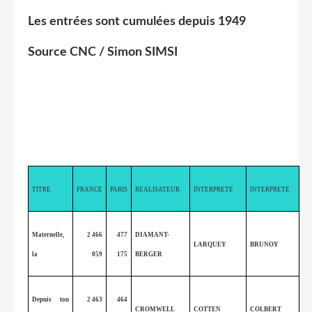
Les entrées sont cumulées depuis 1949
Source CNC / Simon SIMSI
TITRE
FRANCE
PARIS
REALISATEUR
INTERPRETE
INTERPRETE
Maternelle,
2 466
477
DIAMANT-
LARQUEY
BRUNOY
la
059
175
BERGER
Depuis ton
2 463
464
CROMWELL
COTTEN
COLBERT