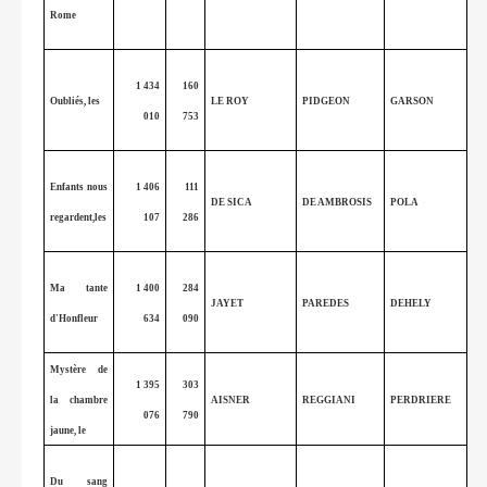
Rome
1 434
160
Oubliés, les
LE ROY
PIDGEON
GARSON
010
753
Enfants nous
1 406
111
DE SICA
DE AMBROSIS
POLA
regardent,les
107
286
Ma tante
1 400
284
JAYET
PAREDES
DEHELY
d'Honfleur
634
090
Mystère de
1 395
303
la chambre
AISNER
REGGIANI
PERDRIERE
076
790
jaune, le
Du sang