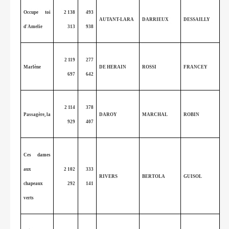
Occupe toi
2 138
493
AUTANT-LARA
DARRIEUX
DESSAILLY
d'Amelie
313
938
2 119
277
Marlène
DE HERAIN
ROSSI
FRANCEY
697
642
2 114
378
Passagère, la
DAROY
MARCHAL
ROBIN
929
407
Ces dames
aux
2 102
333
RIVERS
BERTOLA
GUISOL
chapeaux
292
141
verts