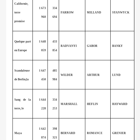
Californie,
1 673
334
terre
FARROW
MILLAND
SYANWYCK
960
694
promise
Quelque part
1 648
433
RADVANYI
GABOR
BANKY
en Europe
059
854
Scandaleuse
1 647
485
WILDER
ARTHUR
LUND
de Berlin,la
450
984
Sang de la
1 644
334
MARSHALL
HEFLIN
HAYWARD
terre, le
228
253
1 642
398
Maya
BERNARD
ROMANCE
GRENIER
874
321