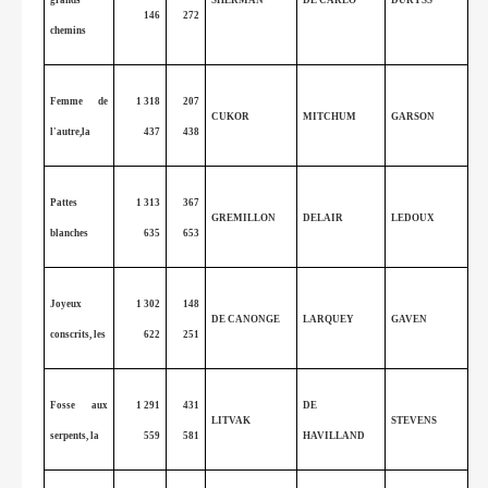
146
272
chemins
Femme de
1 318
207
CUKOR
MITCHUM
GARSON
l'autre,la
437
438
Pattes
1 313
367
GREMILLON
DELAIR
LEDOUX
blanches
635
653
Joyeux
1 302
148
DE CANONGE
LARQUEY
GAVEN
conscrits, les
622
251
Fosse aux
1 291
431
DE
LITVAK
STEVENS
serpents, la
559
581
HAVILLAND