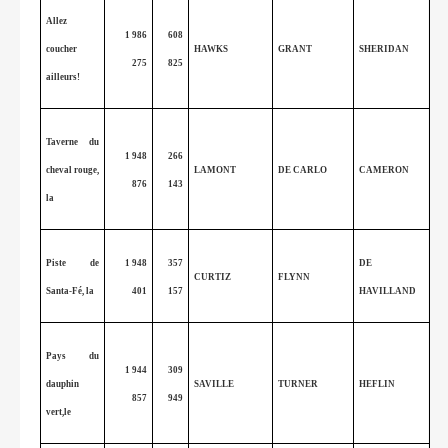
Allez
1 986
608
coucher
HAWKS
GRANT
SHERIDAN
275
825
ailleurs!
Taverne du
1 948
266
cheval rouge,
LAMONT
DE CARLO
CAMERON
876
143
la
Piste de
1 948
357
DE
CURTIZ
FLYNN
Santa-Fé, la
401
157
HAVILLAND
Pays du
1 944
309
dauphin
SAVILLE
TURNER
HEFLIN
857
949
vert,le