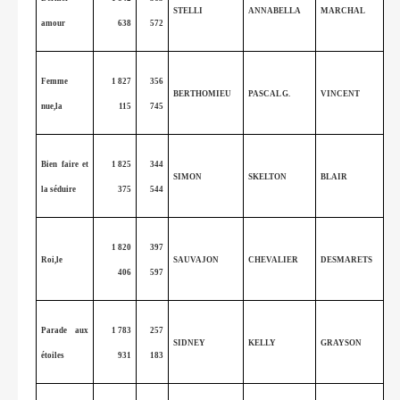
STELLI
ANNABELLA
MARCHAL
amour
638
572
Femme
1 827
356
BERTHOMIEU
PASCAL G.
VINCENT
nue,la
115
745
Bien faire et
1 825
344
SIMON
SKELTON
BLAIR
la séduire
375
544
1 820
397
Roi,le
SAUVAJON
CHEVALIER
DESMARETS
406
597
Parade aux
1 783
257
SIDNEY
KELLY
GRAYSON
étoiles
931
183