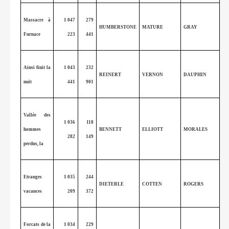
Massacre à
1 047
279
HUMBERSTONE
MATURE
GRAY
Furnace
223
441
Ainsi finit la
1 043
232
REINERT
VERNON
DAUPHIN
nuit
441
901
Vallée des
1 036
118
hommes
BENNETT
ELLIOTT
MORALES
282
149
perdus, la
Etranges
1 035
244
DIETERLE
COTTEN
ROGERS
vacances
209
372
Forcats de la
1 034
229