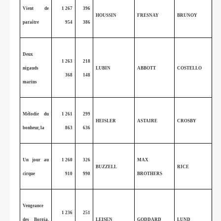
Vient de
1 267
396
HOUSSIN
FRESNAY
BRUNOY
paraître
954
386
Deux
1 263
218
nigauds
LUBIN
ABBOTT
COSTELLO
368
148
marins
Mélodie du
1 261
299
HEISLER
ASTAIRE
CROSBY
bonheur, la
863
636
Un jour au
1 260
326
MAX
BUZZELL
RICE
cirque
910
990
BROTHERS
Vengeance
1 236
251
des Borgia,
LEISEN
GODDARD
LUND