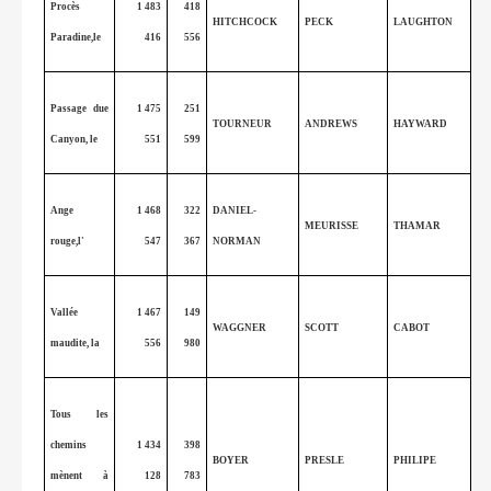
Procès
1 483
418
HITCHCOCK
PECK
LAUGHTON
Paradine,le
416
556
Passage due
1 475
251
TOURNEUR
ANDREWS
HAYWARD
Canyon, le
551
599
Ange
1 468
322
DANIEL-
MEURISSE
THAMAR
rouge,l'
547
367
NORMAN
Vallée
1 467
149
WAGGNER
SCOTT
CABOT
maudite, la
556
980
Tous les
chemins
1 434
398
BOYER
PRESLE
PHILIPE
mènent à
128
783