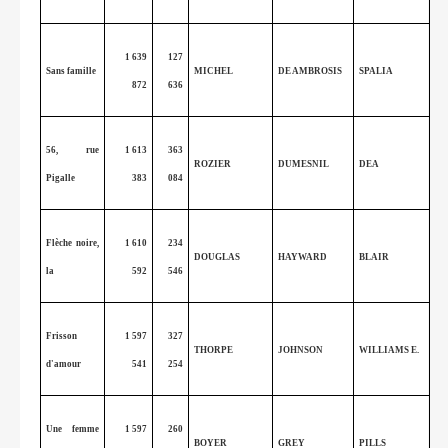
1 639
127
Sans famille
MICHEL
DE AMBROSIS
SPALIA
872
636
56, rue
1 613
363
ROZIER
DUMESNIL
DEA
Pigalle
383
084
Flèche noire,
1 610
234
DOUGLAS
HAYWARD
BLAIR
la
592
546
Frisson
1 597
327
THORPE
JOHNSON
WILLIAMS E.
d'amour
541
254
Une femme
1 597
260
BOYER
GREY
PILLS