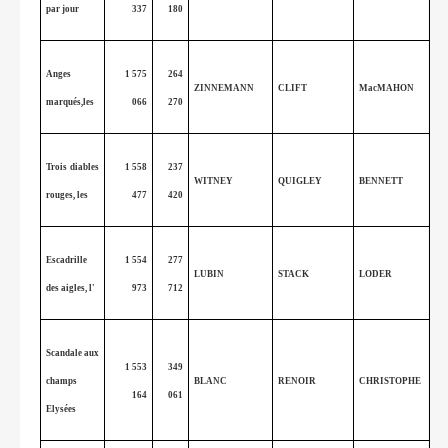
par jour
337
180
Anges
1 575
264
ZINNEMANN
CLIFT
MacMAHON
marqués,les
066
270
Trois diables
1 558
237
WITNEY
QUIGLEY
BENNETT
rouges, les
477
420
Escadrille
1 554
277
LUBIN
STACK
LODER
des aigles, l'
973
712
Scandale aux
1 553
349
champs
BLANC
RENOIR
CHRISTOPHE
164
061
Elysées