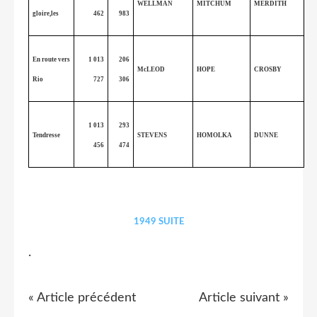
WELLMAN
MITCHUM
MERDITH
gloire,les
462
983
En route vers
1 013
206
McLEOD
HOPE
CROSBY
Rio
727
306
1 013
293
Tendresse
STEVENS
HOMOLKA
DUNNE
456
474
1949 SUITE
.
« Article précédent
Article suivant »