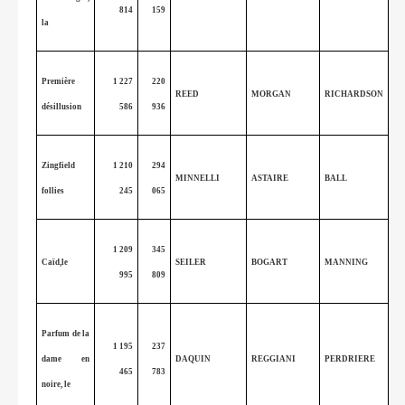
814
159
la
Première
1 227
220
REED
MORGAN
RICHARDSON
désillusion
586
936
Zingfield
1 210
294
MINNELLI
ASTAIRE
BALL
follies
245
065
1 209
345
Caïd,le
SEILER
BOGART
MANNING
995
809
Parfum de la
1 195
237
dame en
DAQUIN
REGGIANI
PERDRIERE
465
783
noire, le