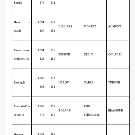
Borgia
974
632
Hans le
1 891
340
VILLIERS
MONTEZ
AUMONT
marin
994
598
Rendez-vous
1 891
596
BECKER
GELIN
COURCEL
de juillet, les
328
286
1 869
320
Retour, le
LE ROY
GABLE
TURNER
898
461
Portrait d'un
1 860
459
VON
ROLAND
BRASSEUR
assassin
774
256
STROHEIM
Dernier
1 842
365