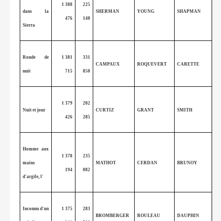
1 388
225
dans la
SHERMAN
YOUNG
SHAPMAN
476
140
Sierra
Ronde de
1 381
331
CAMPAUX
ROQUEVERT
CARETTE
nuit
715
850
1 379
202
Nuit et jour
CURTIZ
GRANT
SMITH
426
285
Homme aux
1 378
235
mains
MATHOT
CERDAN
BRUNOY
194
082
d'argile, l'
Inconnu d'un
1 375
283
BROMBERGER
ROULEAU
DAUPHIN