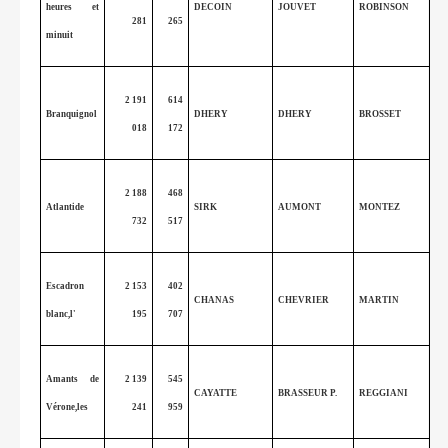
heures et
DECOIN
JOUVET
ROBINSON
281
265
minuit
2 191
614
Branquignol
DHERY
DHERY
BROSSET
018
172
2 188
468
Atlantide
SIRK
AUMONT
MONTEZ
732
517
Escadron
2 153
402
CHANAS
CHEVRIER
MARTIN
blanc,l'
195
707
Amants de
2 139
545
CAYATTE
BRASSEUR P.
REGGIANI
Vérone,les
241
959