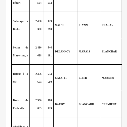
départ
564
532
Sabotage à
2 458
379
WALSH
FLYNN
REAGAN
Berlin
390
710
Secret de
2 430
546
DELANNOY
MARAIS
BLANCHAR
Mayerling,le
628
161
Retour à la
2 356
634
CAYATTE
BLIER
MARKEN
vie
694
500
Droit de
2 356
308
DAROY
BLANCARD
CREMIEUX
l'enfant,le
065
073
Aladdin et la