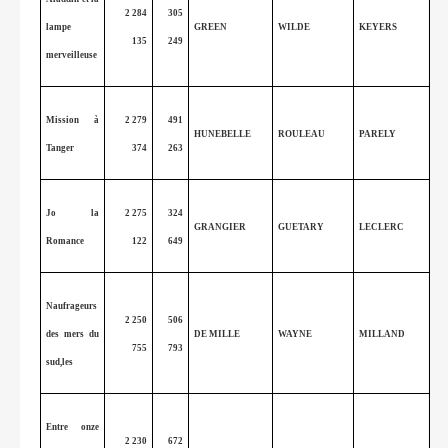
2 284
305
lampe
GREEN
WILDE
KEYERS
135
249
merveilleuse
Mission à
2 279
491
HUNEBELLE
ROULEAU
PARELY
Tanger
374
263
Jo la
2 275
324
GRANGIER
GUETARY
LECLERC
Romance
122
649
Naufrageurs
2 250
506
des mers du
DE MILLE
WAYNE
MILLAND
755
793
sud,les
Entre onze
2 230
672