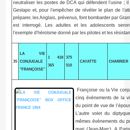
neutraliser les postes de DCA qui défendent l'usine ; il 
Gestapo et, pour l'empêcher de révéler le plan de l'att
préparer, les Anglais, prévenus, font bombarder par Grant 
est interrogé. Les adultes et les adolescents seron
l'exemple d'héroïsme donné par les pilotes et les résistant
LA VIE
1 418
375
35
CONJUGALE
CAYATTE
CHARRIER
365
510
"FRANÇOISE"
Françoise ou la Vie conj
cinq évènements de la v
du point de vue de l’épou
L’autre volet du diptyqu
mêmes évènements du po
mari (Jean-Marc) .A Paris