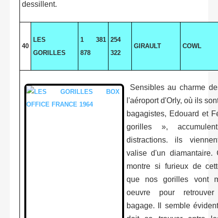
dessillent.
LES
1 381
254
40
GIRAULT
COWL
GORILLES
878
322
Sensibles au charme de
l'aéroport d'Orly, où ils s
bagagistes, Edouard et Fé
gorilles », accumulen
distractions. ils vienne
valise d'un diamantaire.
montre si furieux de cet
que nos gorilles vont m
oeuvre pour retrouver
bagage. Il semble évident