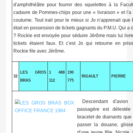
d'amphithéâtre pour fournir des squelettes à la Faculté
cadavre de Pommes-chips pour une « livraison » et l'a t
coutume. Tout irait pour le mieux si Jo n'apprenait qu
était en possession de tickets gagnants du P.M.U. Qui a d
? Rockie est envoyée pour séduire Jérôme mais lui livre
tickets étaient faux. Et c'est Jo qui retourne en pris
Rockie file avec Jérôme.
LES GROS
1 488
190
32
RIGAULT
PIERRE
BRAS
112
775
Descendant d'avion 
passagère est délestée
bracelet de diamants que 
passer la douane, gliss
d'une jeune fille, Nicole