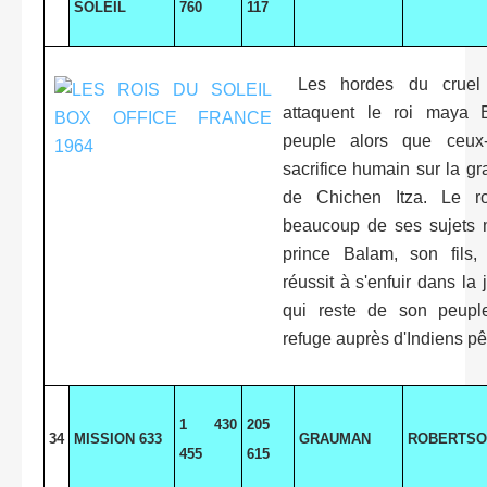
SOLEIL
760
117
Les hordes du cruel
attaquent le roi maya 
peuple alors que ceux-
sacrifice humain sur la g
de Chichen Itza. Le ro
beaucoup de ses sujets 
prince Balam, son fils,
réussit à s'enfuir dans la
qui reste de son peuple
refuge auprès d'Indiens pê
1 430
205
34
MISSION 633
GRAUMAN
ROBERTSO
455
615