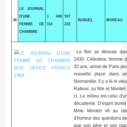
LE JOURNAL
D'UNE
1 408
507
38
BUNUEL
MOREAU
FEMME DE
114
222
CHAMBRE
Le film se déroule dan
1930. Célestine, femme 
32 ans, arrive de Paris p
nouvelle place dans u
Normandie. Il y a là le vie
Rabour, sa fille et Monteil
ci. Le milieu est celui d'
décadente. D'esprit borné 
Mme Monteil vît au rale
d'horreur des questions se
que son père et son mar