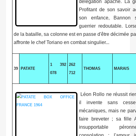
délégation apache. La g
Profitant de son savoir 
son enfance, Bannon 
guerrier redoutable. Lor
de la bataille, sa colonne est en passe d'être décimée par 
affronte le chef Toriano en combat singulier...
1 392
262
39
PATATE
THOMAS
MARAIS
078
712
Léon Rollo ne réussit rie
il invente sans cess
mécaniques, mais ne parv
faire breveter ; sa fille
insupportable péronn
consolation : l'amour i