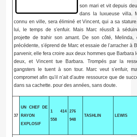
son mari et vit depuis de
dans la luxueuse villa. 
connu en ville, sera éliminé et Vincent, qui a sa statur
lui, le temps de s'enfuir. Mais Marc réussît à sédui
projette de trahir son amant. De son côté, Melinda,
précédente, s'éprend de Marc et essaie de l'arracher à 
parvenir, elle fera croire aux deux hommes que Barbara 
deux, et Vincent tue Barbara. Trompés par la ress
gangsters le tuent à son tour. Marc veut s'enfuir, m
compromet afin qu'il n'ait d'autre ressource que de suc
dans sa cachette. pour des années, sans doute.
UN CHEF DE
1 414
276
37
RAYON
TASHLIN
LEWIS
558
948
EXPLOSIF