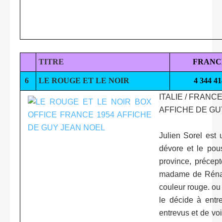
TITRE
FRANC
6
LE ROUGE ET LE NOIR
4 344 41
ITALIE / FRANCE 
AFFICHE DE G
Julien Sorel est
dévore et le pou
province, précep
madame de Rénal, 
couleur rouge. ou
le décide à entr
entrevus et de voi