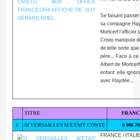
Se faisant passer
sa compagne Hayd
Mortcerf l'offici
Cristo manipule d
de telle sorte qu
père... Face à ce 
Albert de Mortcer
enfant: elle igno
avec Haydée...
TITRE
FRANC
2
SI VERSAILLES M'ETAIT CONTE
6 986 78
FRANCE / ITALI