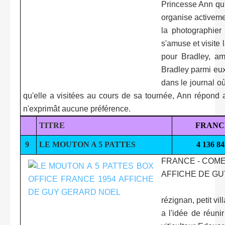
Princesse Ann qu'i
organise activemen
la photographier 
s'amuse et visite 
pour Bradley, am
Bradley parmi eux.
dans le journal où
qu'elle a visitées au cours de sa tournée, Ann répond a
n'exprimât aucune préférence.
TITRE
FRANC
9
LE MOUTON A 5 PATTES
4 136 84
FRANCE - COME
AFFICHE DE G
rézignan, petit vi
a l'idée de réuni