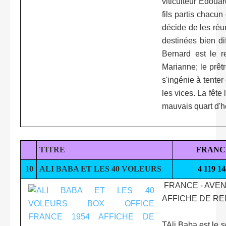
viticulteur Edoua
fils partis chacun
décide de les réun
destinées bien dif
Bernard est le 
Marianne; le prêt
s'ingénie à tente
les vices. La fêt
mauvais quart d'he
TITRE
FRANC
1
0
ALI BABA ET LES 40 VOLEURS
4 119 14
FRANCE - AVEN
AFFICHE DE RE
TAli Baba est le 