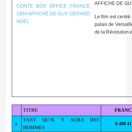
AFFICHE DE G
Le film est centré
palais de Versaill
de la Révolution e
TITRE
FRANC
TANT QU'IL Y AURA DES
3
6 400 41
HOMMES