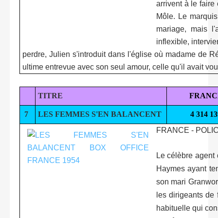
arrivent à le fai
Môle. Le marquis a
mariage, mais l
inflexible, intervi
perdre, Julien s'introduit dans l'église où madame de Rén
ultime entrevue avec son seul amour, celle qu'il avait vo
TITRE
FRANC
7
LES FEMMES S'EN BALANCENT
4 314 13
FRANCE - POLI
Le célèbre agent d
Haymes ayant tent
son mari Granwort
les dirigeants de 
habituelle qui con