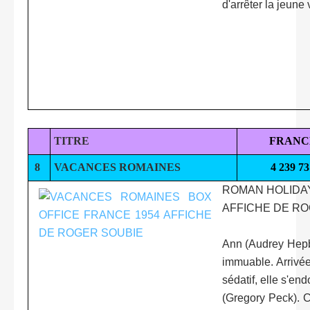
d'arrêter la jeune 
TITRE
FRANC
8
VACANCES ROMAINES
4 239 73
ROMAN HOLIDAY
AFFICHE DE RO
Ann (Audrey Hepbu
immuable. Arrivée
sédatif, elle s'en
(Gregory Peck). Ce