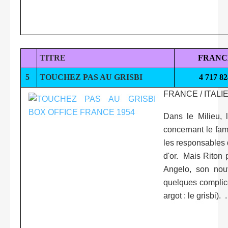
TITRE
FRANC
5
TOUCHEZ PAS AU GRISBI
4 717 82
FRANCE / ITALIE
Dans le Milieu, 
concernant le fam
les responsables d
d'or.
Mais Riton pa
Angelo, son nouv
quelques complice
argot : le grisbi). .