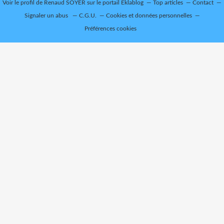
Voir le profil de
Renaud SOYER
sur le portail Eklablog
Top articles
Contact
Signaler un abus
C.G.U.
Cookies et données personnelles
Préférences cookies