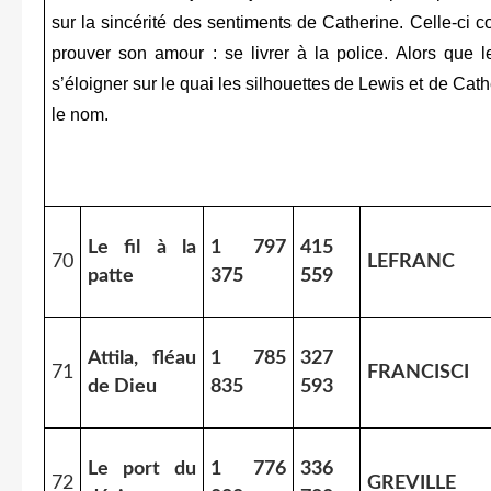
sur la sincérité des sentiments de Catherine. Celle-ci 
prouver son amour : se livrer à la police. Alors que l
s’éloigner sur le quai les silhouettes de Lewis et de Cath
le nom.
Le fil à la
1 797
415
70
LEFRANC
patte
375
559
Attila, fléau
1 785
327
71
FRANCISCI
de Dieu
835
593
Le port du
1 776
336
72
GREVILLE