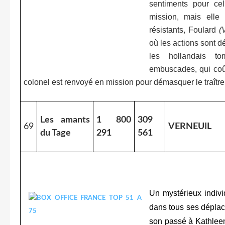
sentiments pour cel
mission, mais elle 
résistants, Foulard
(
où les actions sont d
les hollandais t
embuscades, qui coû
colonel est renvoyé en mission pour démasquer le traître
Les amants
1 800
309
69
VERNEUIL
du Tage
291
561
Un mystérieux indivi
dans tous ses déplace
son passé à Kathleen