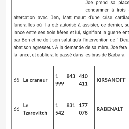
Joe prend sa plac
condamner à trois 
altercation avec Ben, Matt meurt d'une crise cardi
funérailles où il a été autorisé à assister, ce dernier, 
lance entre ses trois frères et lui, signifiant la guerre en
par Ben et ne doit son salut qu'à l'intervention de " Deu
abat son agresseur. À la demande de sa mère, Joe fera l
la lance, et oubliera le passé dans les bras de Barbara.
1 843
410
65
Le craneur
KIRSANOFF
999
411
Le
1 831
177
66
RABENALT
Tzarevitch
542
078