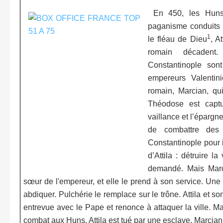
En 450, les Huns 
paganisme conduits 
1
le fléau de Dieu
, A
romain décadent
Constantinople sont 
empereurs Valentin
romain, Marcian, qu
Théodose est captu
vaillance et l’épargn
de combattre des
Constantinople pour 
d’Attila : détruire 
demandé. Mais Marc
sœur de l'empereur, et elle le prend à son service. Une
abdiquer. Pulchérie le remplace sur le trône. Attila et
entrevue avec le Pape et renonce à attaquer la ville. Ma
combat aux Huns. Attila est tué par une esclave. Marcia