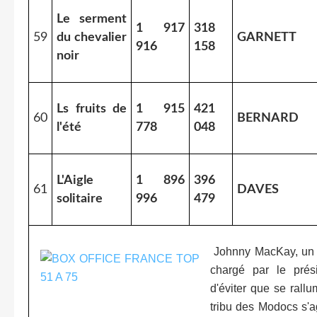
Le serment
1 917
318
59
du chevalier
GARNETT
916
158
noir
Ls fruits de
1 915
421
60
BERNARD
l'été
778
048
L'Aigle
1 896
396
61
DAVES
solitaire
996
479
Johnny MacKay, un co
chargé par le prés
d'éviter que se rallu
tribu des Modocs s'a