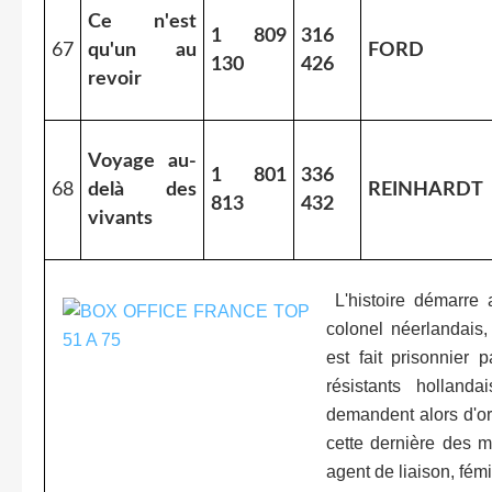
Ce n'est
1 809
316
67
qu'un au
FORD
130
426
revoir
Voyage au-
1 801
336
68
delà des
REINHARDT
813
432
vivants
L'histoire démarre
colonel néerlandais
est fait prisonnier 
résistants hollanda
demandent alors d'or
cette dernière des m
agent de liaison, fé