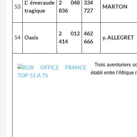
L' émeraude
2 048
334
53
MARTON
tragique
836
727
2 012
462
54
Oasis
y. ALLEGRET
414
666
Trois aventuriers so
établi entre l'Afrique