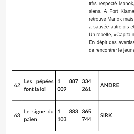
très respecté Manok,
siens. A Fort Klama
retrouve Manok mais a
a sauvée autrefois e
Un rebelle, «Capitain
En dépit des averti
de rencontrer le jeune
Les pépées
1 887
334
62
ANDRE
font la loi
009
261
Le signe du
1 883
365
63
SIRK
païen
103
744