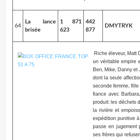
La lance
1 871
442
64
DMYTRYK
brisée
623
877
Riche éleveur, Matt 
un véritable empire 
Ben, Mike, Danny et Jo
dont la seule affecti
seconde femme, fille
fiance avec Barbara,
produit: les déchets d
la rivière et empois
expédition punitive à 
passe en jugement p
ses frères qui refuse