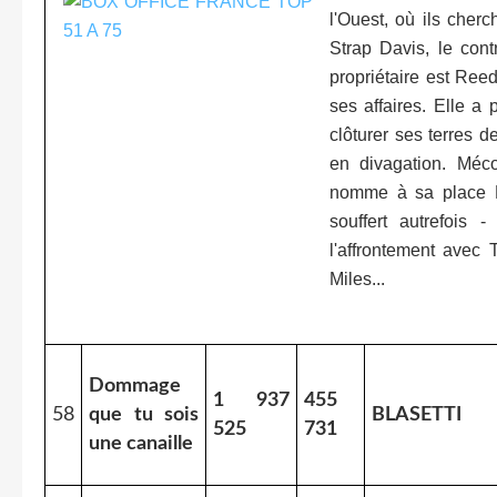
l'Ouest, où ils cher
Strap Davis, le con
propriétaire est Re
ses affaires. Elle a
clôturer ses terres de
en divagation. Méc
nomme à sa place D
souffert autrefois 
l'affrontement ave
Miles...
Dommage
1 937
455
58
que tu sois
BLASETTI
525
731
une canaille