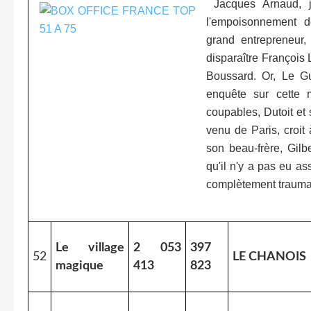
Jacques Arnaud, je
l'empoisonnement d
grand entrepreneur,
disparaître François 
Boussard. Or, Le Gu
enquête sur cette 
coupables, Dutoit et
venu de Paris, croit
son beau-frère, Gil
qu'il n'y a pas eu ass
complètement traumat
Le village
2 053
397
52
LE CHANOIS
magique
413
823