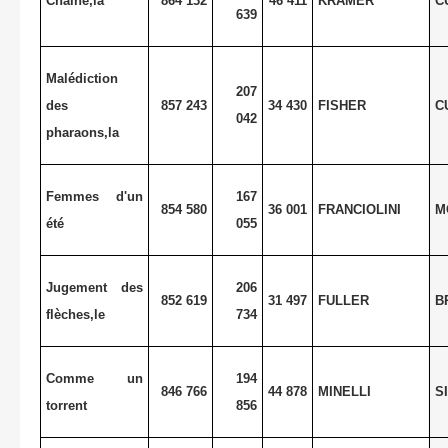
Chaîne,la
864 132
46 411
KRAMER
C
639
Malédiction
207
des
857 243
34 430
FISHER
C
042
pharaons,la
Femmes d'un
167
854 580
36 001
FRANCIOLINI
M
été
055
Jugement des
206
852 619
31 497
FULLER
B
flèches,le
734
Comme un
194
846 766
44 878
MINELLI
S
torrent
856