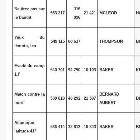
Ne tirez pas sur
116
553 217
21 421
MCLEOD
H
le bandit
096
Yeux du
549 115
80 637
THOMPSON
B
témoin, les
Evadé du camp
540 701
94 750
10 103
BAKER
K
1,l'
Match contre la
BERNARD
539 818
48 292
21 597
B
mort
AUBERT
Atlantique
536 414
32 812
16 343
BAKER
B
latitude 41°