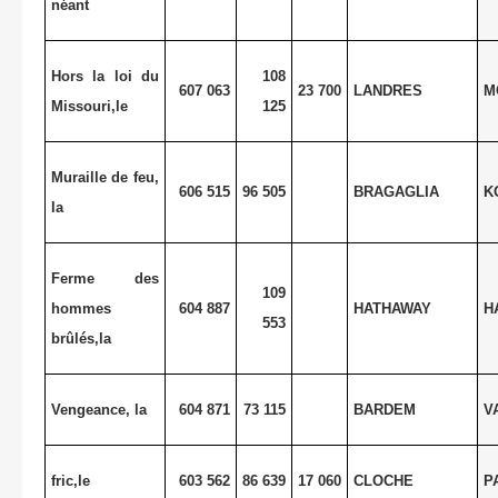
néant
Hors la loi du
108
607 063
23 700
LANDRES
M
Missouri,le
125
Muraille de feu,
606 515
96 505
BRAGAGLIA
K
la
Ferme des
109
hommes
604 887
HATHAWAY
H
553
brûlés,la
Vengeance, la
604 871
73 115
BARDEM
V
fric,le
603 562
86 639
17 060
CLOCHE
P