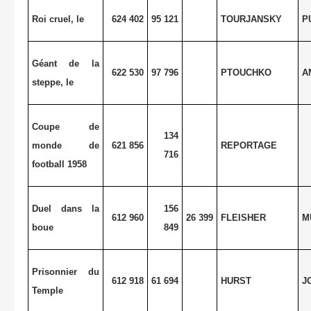
Roi cruel, le
624 402
95 121
TOURJANSKY
P
Géant de la
622 530
97 796
PTOUCHKO
A
steppe, le
Coupe de
134
monde de
621 856
REPORTAGE
716
football 1958
Duel dans la
156
612 960
26 399
FLEISHER
M
boue
849
Prisonnier du
612 918
61 694
HURST
J
Temple