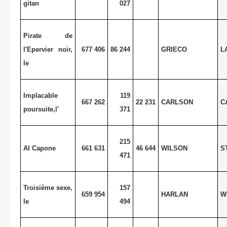
gitan
027
Pirate de
l'Epervier noir,
677 406
86 244
GRIECO
L
le
Implacable
119
667 262
22 231
CARLSON
C
poursuite,l'
371
215
Al Capone
661 631
46 644
WILSON
S
471
Troisième sexe,
157
659 954
HARLAN
W
le
494