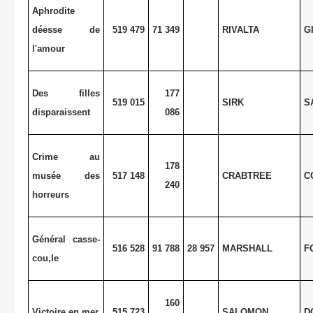
Aphrodite
déesse de
519 479
71 349
RIVALTA
G
l'amour
Des filles
177
519 015
SIRK
S
disparaissent
086
Crime au
178
musée des
517 148
CRABTREE
C
240
horreurs
Général casse-
516 528
91 788
28 957
MARSHALL
F
cou,le
160
Victoire en mer
515 723
SALOMON
D