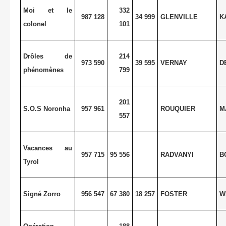
Moi et le
332
987 128
34 999
GLENVILLE
K
colonel
101
Drôles de
214
973 590
39 595
VERNAY
D
phénomènes
799
201
S.O.S Noronha
957 961
ROUQUIER
M
557
Vacances au
957 715
95 556
RADVANYI
B
Tyrol
Signé Zorro
956 547
67 380
18 257
FOSTER
W