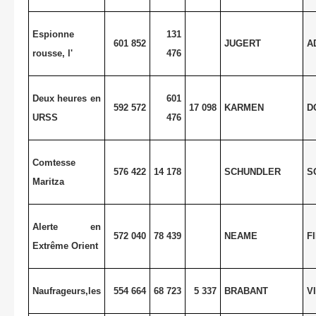
Espionne
131
601 852
JUGERT
A
rousse, l'
476
Deux heures en
601
592 572
17 098
KARMEN
D
URSS
476
Comtesse
576 422
14 178
SCHUNDLER
S
Maritza
Alerte en
572 040
78 439
NEAME
F
Extrême Orient
Naufrageurs,les
554 664
68 723
5 337
BRABANT
V