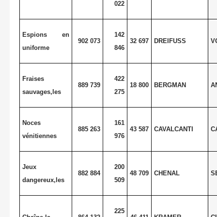
022
Espions en
142
902 073
32 697
DREIFUSS
V
uniforme
846
Fraises
422
889 739
18 800
BERGMAN
A
sauvages,les
275
Noces
161
885 263
43 587
CAVALCANTI
C
vénitiennes
976
Jeux
200
882 884
48 709
CHENAL
S
dangereux,les
509
225