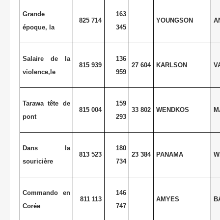
Grande
163
825 714
YOUNGSON
A
époque, la
345
Salaire de la
136
815 939
27 604
KARLSON
V
violence,le
959
Tarawa tête de
159
815 004
33 802
WENDKOS
M
pont
293
Dans la
180
813 523
23 384
PANAMA
W
souricière
734
Commando en
146
811 113
AMYES
B
Corée
747