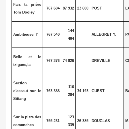
Fais ta prière
767 604
87 932
23 600
POST
L
Tom Dooley
144
Ambitieuse, l'
767 540
ALLEGRET Y.
P
484
Belle et le
767 376
74 026
DREVILLE
C
tzigane,la
Section
116
d'assaut sur le
763 388
34 193
GUEST
B
284
Sittang
Sur la piste des
123
755 231
26 385
DOUGLAS
M
comanches
339