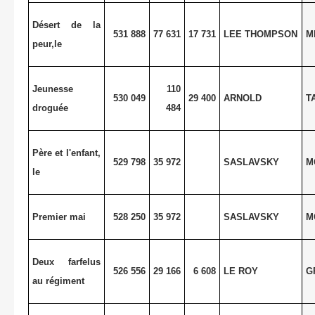
Désert de la
531 888
77 631
17 731
LEE THOMPSON
M
peur,le
Jeunesse
110
530 049
29 400
ARNOLD
T
droguée
484
Père et l'enfant,
529 798
35 972
SASLAVSKY
M
le
Premier mai
528 250
35 972
SASLAVSKY
M
Deux farfelus
526 556
29 166
6 608
LE ROY
G
au régiment