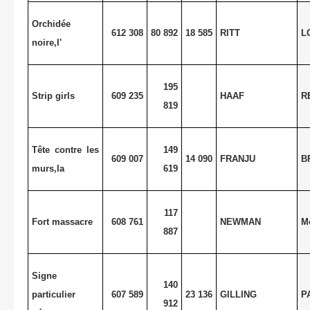
Orchidée
612 308
80 892
18 585
RITT
L
noire,l'
195
Strip girls
609 235
HAAF
R
819
Tête contre les
149
609 007
14 090
FRANJU
B
murs,la
619
117
Fort massacre
608 761
NEWMAN
M
887
Signe
140
particulier
607 589
23 136
GILLING
P
912