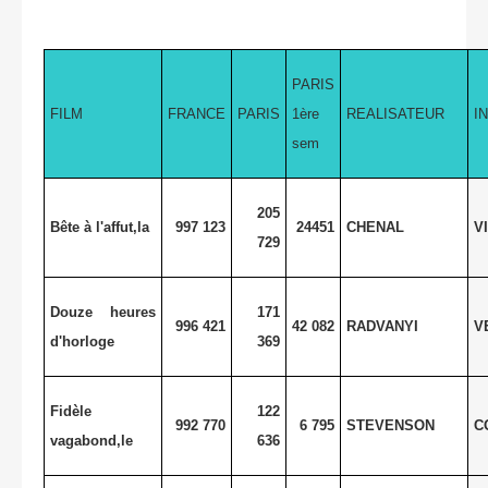
PARIS
FILM
FRANCE
PARIS
1ère
REALISATEUR
I
sem
205
Bête à l'affut,la
997 123
24451
CHENAL
V
729
Douze heures
171
996 421
42 082
RADVANYI
V
d'horloge
369
Fidèle
122
992 770
6 795
STEVENSON
C
vagabond,le
636