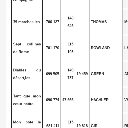
148
39 marches,les
706 127
THOMAS
M
545
Sept collines
115
701 170
ROWLAND
L
de Rome
103
Diables du
149
699 505
19 459
GREEN
A
désert,les
737
Tant que mon
696 774
47 565
HACHLER
V
cœur battra
Mon pote le
115
681 411
19 818
GIR
R