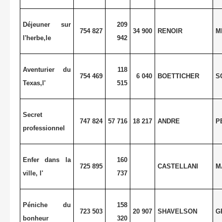
Déjeuner sur
209
754 827
34 900
RENOIR
M
l'herbe,le
942
Aventurier du
118
754 469
6 040
BOETTICHER
S
Texas,l'
515
Secret
747 824
57 716
18 217
ANDRE
P
professionnel
Enfer dans la
160
725 895
CASTELLANI
M
ville, l'
737
Péniche du
158
723 503
20 907
SHAVELSON
G
bonheur
320