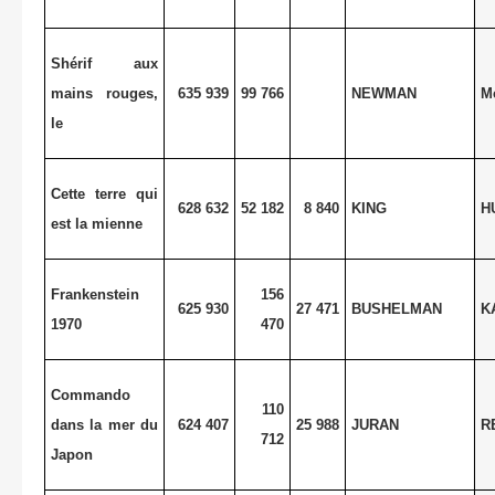
Shérif aux
mains rouges,
635 939
99 766
NEWMAN
M
le
Cette terre qui
628 632
52 182
8 840
KING
H
est la mienne
Frankenstein
156
625 930
27 471
BUSHELMAN
K
1970
470
Commando
110
dans la mer du
624 407
25 988
JURAN
R
712
Japon