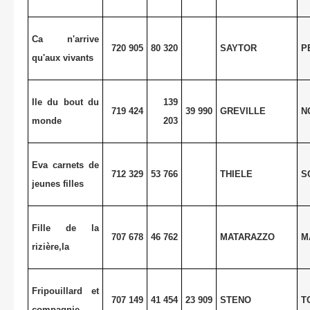
Ca n'arrive
720 905
80 320
SAYTOR
P
qu'aux vivants
Ile du bout du
139
719 424
39 990
GREVILLE
N
monde
203
Eva carnets de
712 329
53 766
THIELE
S
jeunes filles
Fille de la
707 678
46 762
MATARAZZO
M
rizière,la
Fripouillard et
707 149
41 454
23 909
STENO
T
compagnie