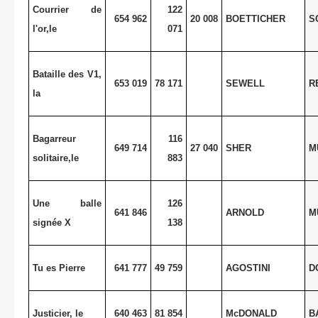
Courrier de
122
654 962
20 008
BOETTICHER
S
l'or,le
071
Bataille des V1,
653 019
78 171
SEWELL
R
la
Bagarreur
116
649 714
27 040
SHER
M
solitaire,le
883
Une balle
126
641 846
ARNOLD
M
signée X
138
Tu es Pierre
641 777
49 759
AGOSTINI
D
Justicier, le
640 463
81 854
McDONALD
B