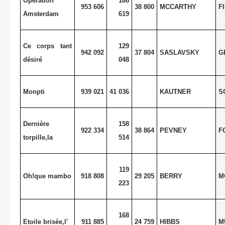
Opération
188
953 606
38 800
MCCARTHY
F
Amsterdam
619
Ce corps tant
129
942 092
37 804
SASLAVSKY
G
désiré
048
Monpti
939 021
41 036
KAUTNER
S
Dernière
158
922 334
38 864
PEVNEY
F
torpille,la
514
119
Oh!que mambo
918 808
29 205
BERRY
M
223
168
Etoile brisée,l'
911 885
24 759
HIBBS
M