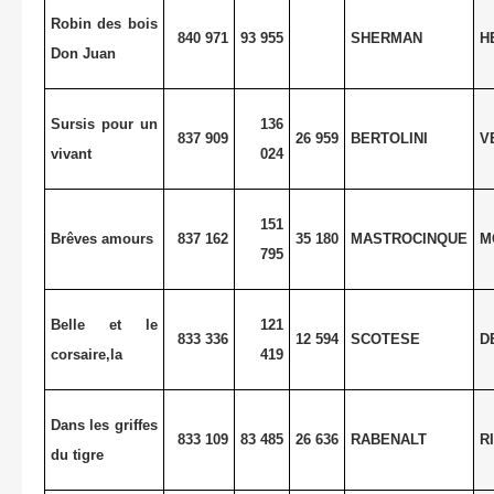
Robin des bois
840 971
93 955
SHERMAN
H
Don Juan
Sursis pour un
136
837 909
26 959
BERTOLINI
V
vivant
024
151
Brêves amours
837 162
35 180
MASTROCINQUE
M
795
Belle et le
121
833 336
12 594
SCOTESE
D
corsaire,la
419
Dans les griffes
833 109
83 485
26 636
RABENALT
R
du tigre