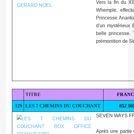
Vers la fin du XI
Whemple, effectu
Princesse Ananka
d'un mystérieux E
belle princesse.
prémonition de St
TITRE
FRANC
129
LES 7 CHEMINS DU COUCHANT
852 36
SEVEN WAYS F
Après une partie 