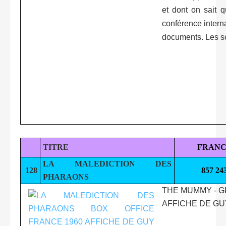
et dont on sait q
conférence interna
documents. Les so
TITRE
FRANC
LA MALEDICTION DES
128
857 24
PHARAONS
THE MUMMY - G
AFFICHE DE G