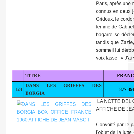
Paris, après une 
connus en deux jou
Gridoux, le cordon
femme de Gabriel 
bagarre se déclen
tandis que Zazie
sommeil lui dérob
voix lasse : « J'ai v
TITRE
FRANC
DANS LES GRIFFES DES
124
877 39
BORGIA
LA NOTTE DEL 
AFFICHE DE JE
Convoité par le p
l'objet de la lutt