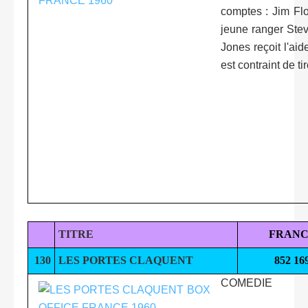
comptes : Jim Flo
jeune ranger Stev
Jones reçoit l'ai
est contraint de t
TITRE
FRANC
130
LES PORTES CLAQUENT
852 16
COMEDIE