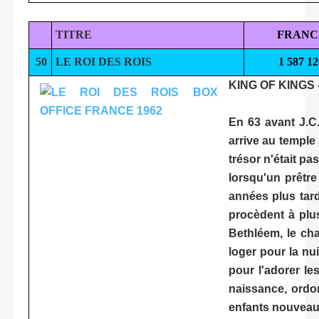
TITRE
FRANC
50
LE ROI DES ROIS
1 587 12
KING OF KINGS 
En 63 avant J.C.
arrive au temple
trésor n'était pa
lorsqu'un prêtre
années plus tard
procèdent à plus
Bethléem, le cha
loger pour la nui
pour l'adorer l
naissance, ordo
enfants nouveau-