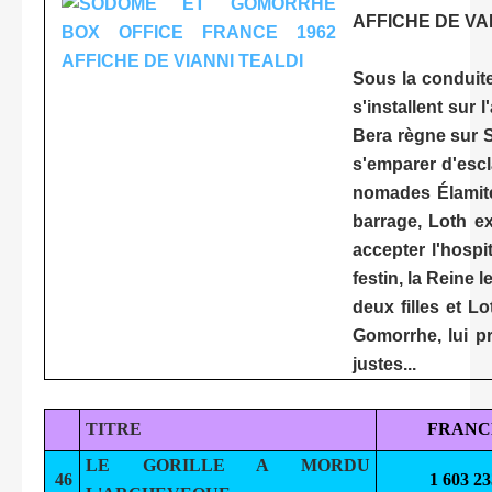
AFFICHE DE VA
Sous la conduite
s'installent sur 
Bera règne sur S
s'emparer d'escl
nomades Élamite
barrage, Loth ex
accepter l'hospit
festin, la Reine 
deux filles et L
Gomorrhe, lui pr
justes...
TITRE
FRANC
LE GORILLE A MORDU
46
1 603 23