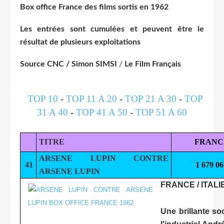
Box office France des films sortis en 1962
Les entrées sont cumulées et peuvent être le
résultat de plusieurs exploitations
Source CNC / Simon SIMSI
/
Le Film Français
TOP 10
-
TOP 11 A 20
-
TOP 21 A 30
-
TOP
31 A 40
-
TOP 41 A 50
-
TOP 51 A 60
TITRE
FRANC
ARSENE LUPIN CONTRE
41
1 679 06
ARSENE LUPIN
FRANCE / ITALI
Une brillante so