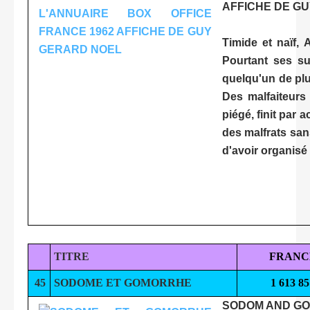
AFFICHE DE G
Timide et naïf, 
Pourtant ses su
quelqu'un de plu
Des malfaiteurs 
piégé, finit par 
des malfrats san
d'avoir organisé 
TITRE
FRANC
45
SODOME ET GOMORRHE
1 613 85
SODOM AND GOM