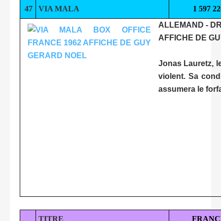
47
VIA MALA
1 597 22
ALLEMAND - D
AFFICHE DE G
Jonas Lauretz, l
violent. Sa cond
assumera le forfa
TITRE
FRANC