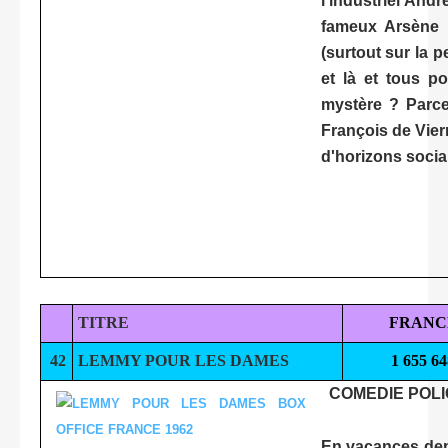
l'industriel Andr
fameux Arsène L
(surtout sur la p
et là et tous p
mystère ? Parce 
François de Vier
d'horizons socia
TITRE
FRANC
42
LEMMY POUR LES DAMES
1 655 64
COMEDIE POLI
En vacances depu