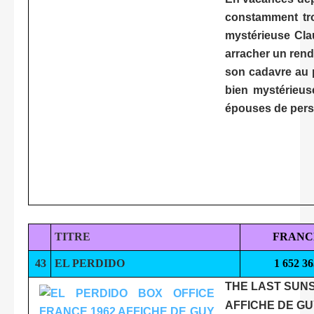
constamment tro
mystérieuse Clau
arracher un rend
son cadavre au p
bien mystérieuse
épouses de person
TITRE
FRANC
43
EL PERDIDO
1 652 36
THE LAST SUN
AFFICHE DE G