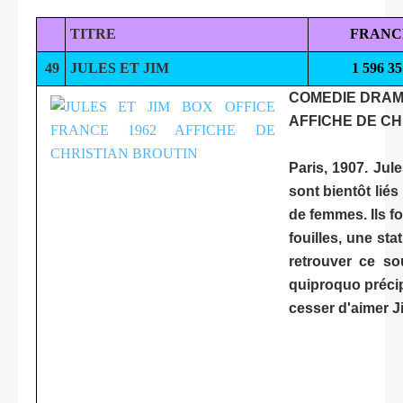
TITRE
FRANC
49
JULES ET JIM
1 596 35
COMEDIE DRAM
AFFICHE DE CH
Paris, 1907. Jul
sont bientôt liés
de femmes. Ils 
fouilles, une sta
retrouver ce so
quiproquo précip
cesser d'aimer Ji