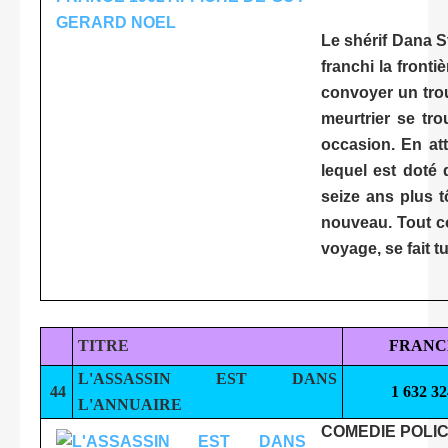
Le shérif Dana S
franchi la fronti
convoyer un trou
meurtrier se tro
occasion. En at
lequel est doté 
seize ans plus t
nouveau. Tout c
voyage, se fait t
TITRE
FRANC
L'ASSASSIN EST DANS
44
1 632 32
L'ANNUAIRE
COMEDIE POLIC