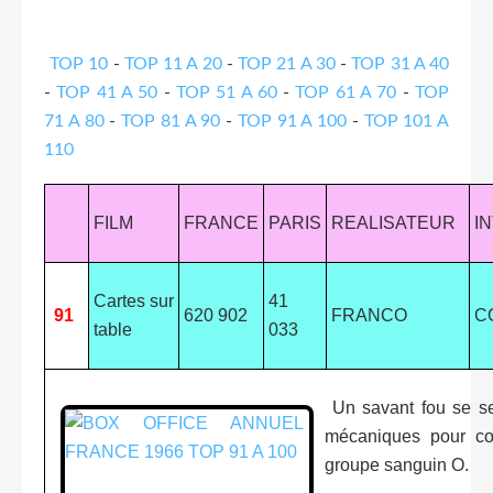
TOP 10
-
TOP 11 A 20
-
TOP 21 A 30
-
TOP 31 A 40
-
TOP 41 A 50
-
TOP 51 A 60
-
TOP 61 A 70
-
TOP
71 A 80
-
TOP 81 A 90
-
TOP 91 A 100
-
TOP 101 A
110
FILM
FRANCE
PARIS
REALISATEUR
I
Cartes sur
41
91
620 902
FRANCO
C
table
033
Un savant fou se se
mécaniques pour con
groupe sanguin O.