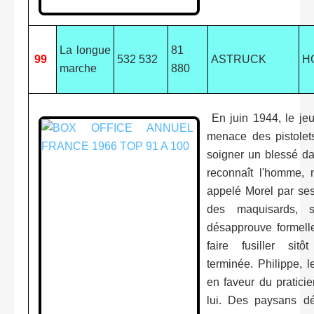
La longue
81
99
532 532
ASTRUCK
H
marche
880
En juin 1944, le jeu
menace des pistolets 
soigner un blessé d
reconnaît l'homme, m
appelé Morel par se
des maquisards, 
désapprouve formelle
faire fusiller sitôt
terminée. Philippe, l
en faveur du praticie
lui. Des paysans d