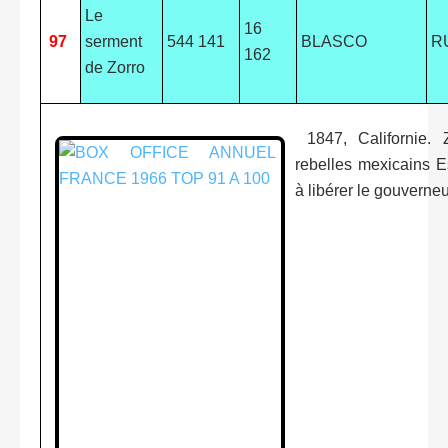
Le
16
97
serment
544 141
BLASCO
R
162
de Zorro
1847, Californie. 
rebelles mexicains 
à libérer le gouverne