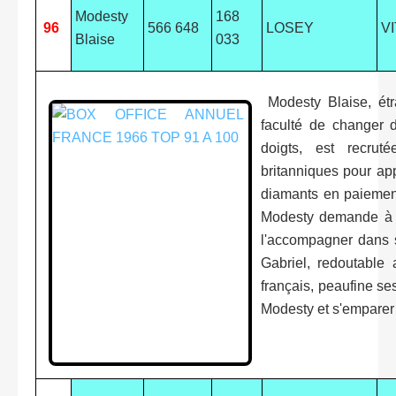
Modesty
168
96
566 648
LOSEY
VI
Blaise
033
Modesty Blaise, étr
faculté de changer 
doigts, est recrut
britanniques pour ap
diamants en paiemen
Modesty demande à s
l'accompagner dans 
Gabriel, redoutable 
français, peaufine se
Modesty et s'emparer 