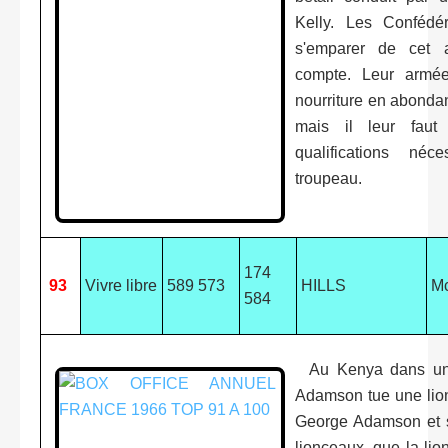
Kelly. Les Confédé
s'emparer de cet a
compte. Leur armée 
nourriture en abonda
mais il leur fau
qualifications né
troupeau.
174
93
Vivre libre
589 573
HILLS
M
584
Au Kenya dans un
Adamson tue une lio
George Adamson et s
lionceaux, que la lio