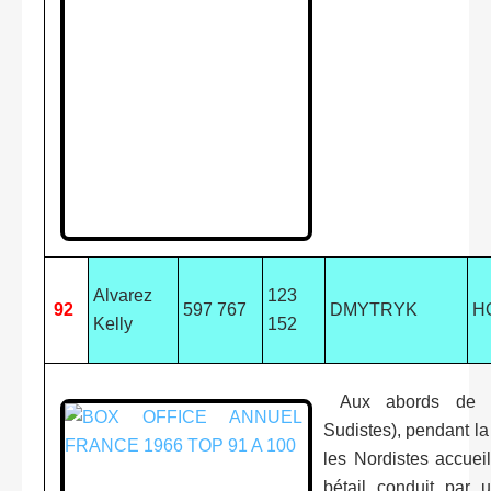
Alvarez
123
92
597 767
DMYTRYK
H
Kelly
152
Aux abords de Ri
Sudistes), pendant l
les Nordistes accuei
bétail conduit par u