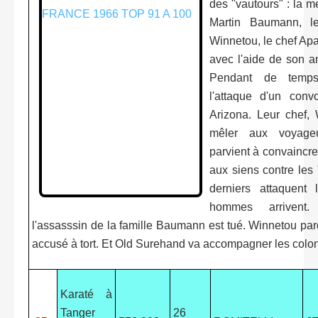
des "vautours" : la mè
Martin Baumann, le
Winnetou, le chef Apac
avec l'aide de son a
Pendant de temps,
l'attaque d'un con
Arizona. Leur chef, 
mêler aux voyageu
parvient à convaincre
aux siens contre les
derniers attaquent
hommes arrivent
l'assasssin de la famille Baumann est tué. Winnetou p
accusé à tort. Et Old Surehand va accompagner les colo
Karaté à
Tanger
26