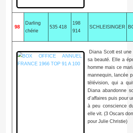
Darling
198
98
535 418
SCHLEISINGER
B
chérie
914
Diana Scott est une 
sa beauté. Elle a ép
homme mais ce maria
mannequin, lancée pa
télévision, qui a qui
Diana abandonne s
d’affaires puis pour u
à peu conscience du
elle vit. (3 Oscars don
pour Julie Christie)