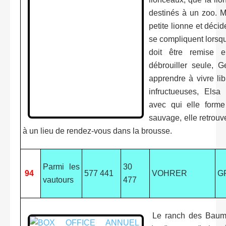
destinés à un zoo. Ma
petite lionne et déci
se compliquent lorsqu
doit être remise e
débrouiller seule, 
apprendre à vivre lib
infructueuses, Elsa
avec qui elle form
sauvage, elle retrou
à un lieu de rendez-vous dans la brousse.
Parmi les
30
94
577 441
VOHRER
G
vautours
477
Le ranch des Bauma