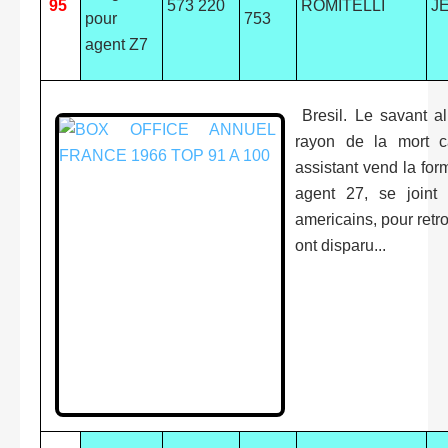
95
573 220
ROMITELLI
J
pour
753
agent Z7
Bresil. Le savant a
rayon de la mort ca
assistant vend la fo
agent 27, se joint 
americains, pour retro
ont disparu...