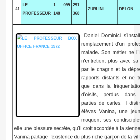
LE
1 095
291
41
ZURLINI
DELON
PROFESSEUR
148
368
Daniel Dominici s'instal
remplacement d'un profes
malade. Son métier ne l'i
n'entretient plus avec s
par le chagrin et la dépr
rapports distants et ne 
que dans la fréquentati
d'oisifs, perdus dans d
parties de cartes. Il dis
élèves Vanina, une jeun
moquent ses condisciple
elle une blessure secrète, qu'il croit accordée à la sienn
Vanina partage l'existence du plus riche garçon de la vill