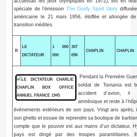
accueillait les jeux olympiques en 1972), est en réal
spéciale de l'émission
The Goofy Sport Story
diffusée
américaine le 21 mars 1956, étoffée et allongée d
transition inédites.
LE
1 000
307
R
CHAPLIN
CHAPLIN
DICTATEUR
000
096
Pendant la Première Guer
soldat de Tomania est 
accident d’avion, il 
amnésique et reste à l’hôpi
évènements extérieurs de son pays. Vingt ans après, i
son ghetto et essaie de reprendre sa boutique de barbier.
compte que le pouvoir est aux mains d’un dictateur, H
pays est dirigé par des troupes paramilitaires. Il