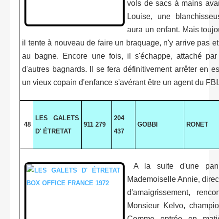
vols de sacs à mains avan
Louise, une blanchisseu
aura un enfant. Mais toujo
il tente à nouveau de faire un braquage, n'y arrive pas et
au bagne. Encore une fois, il s'échappe, attaché pa
d'autres bagnards. Il se fera définitivement arrêter en e
un vieux copain d'enfance s'avérant être un agent du FBI.
LES GALETS
204
48
911 279
GOBBI
RONET
D' ÉTRETAT
437
A la suite d'une pan
Mademoiselle Annie, direct
d'amaigrissement, renco
Monsieur Kelvo, champio
Comme entrée en matièr