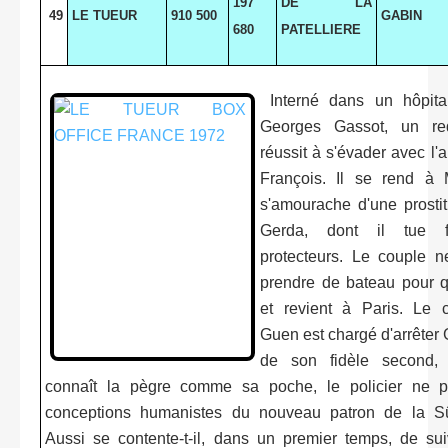
197
DE LA
49
LE TUEUR
910 500
GABIN
680
PATELLIERE
Interné dans un hôpital
Georges Gassot, un red
réussit à s'évader avec l'
François. Il se rend à M
s'amourache d'une prosti
Gerda, dont il tue f
protecteurs. Le couple n
prendre de bateau pour qu
et revient à Paris. Le 
Guen est chargé d'arrêter
de son fidèle second,
connaît la pègre comme sa poche, le policier ne p
conceptions humanistes du nouveau patron de la Sûr
Aussi se contente-t-il, dans un premier temps, de sui