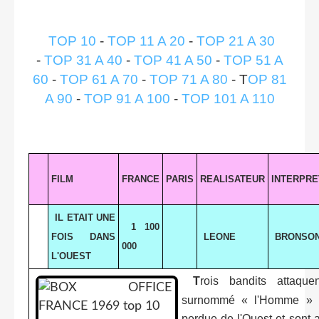
TOP 10
-
TOP 11 A 20
-
TOP 21 A 30
-
TOP 31 A 40
-
TOP 41 A 50
-
TOP 51 A
60
-
TOP 61 A 70
-
TOP 71 A 80
- T
OP 81
A 90
-
TOP 91 A 100
-
TOP 101 A 110
FILM
FRANCE
PARIS
REALISATEUR
INTERPRE
IL ETAIT UNE
1 100
FOIS DANS
LEONE
BRONSO
000
L'OUEST
T
rois bandits attaqu
surnommé « l'Homme » 
perdue de l'Ouest et sont ab