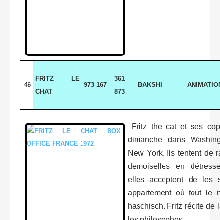
FRITZ LE
361
46
973 167
BAKSHI
ANIMATIO
CHAT
873
Fritz the cat et ses cop
dimanche dans Washing
New York. Ils tentent de 
demoiselles en détresse
elles acceptent de les 
appartement où tout le
haschisch. Fritz récite de 
les philosophes...