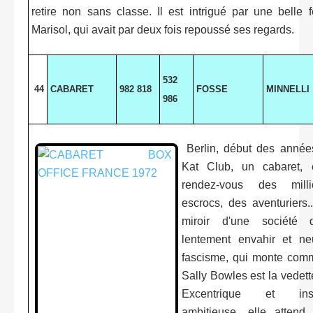
retire non sans classe. Il est intrigué par une belle
Marisol, qui avait par deux fois repoussé ses regards.
532
44
CABARET
982 818
FOSSE
MINNELLI
986
Berlin, début des années
Kat Club, un cabaret, 
rendez-vous des milli
escrocs, des aventuriers.
miroir d'une société 
lentement envahir et neu
fascisme, qui monte com
Sally Bowles est la vedett
Excentrique et insup
ambitieuse, elle attend 