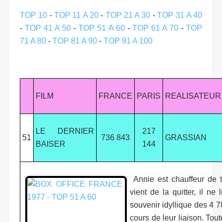
TOP 10
-
TOP 11 A 20
-
TOP 21 A 30
-
TOP 31 A 40
-
TOP 41 A 50
-
TOP 51 A 60
-
TOP 61 A 70
-
TOP
71 A 80
-
TOP 81 A 90
-
TOP 91 A 100
FILM
FRANCE
PARIS
REALISATEUR
LE DERNIER
217
51
736 843
GRASSIAN
BAISER
144
Annie est chauffeur de t
vient de la quitter, il ne
souvenir idyllique des 4 782
cours de leur liaison. Tout