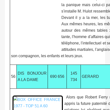
la panique mais celui-ci p
s'installe M. Hulot ressembl
Devant il y a la mer, les b
Aux mêmes heures, les mê
autour des mêmes tables : 
tante, l'homme d'affaires qu
téléphone, l'intellectuel et
attitudes martiales, l'anglai
son compagnon, les enfants et leurs jeux.
DIS BONJOUR
145
56
690 656
GERARD
A LA DAME
734
Alors que Robert Ferry n
appris la future paternité 
relations lui révèlent qu