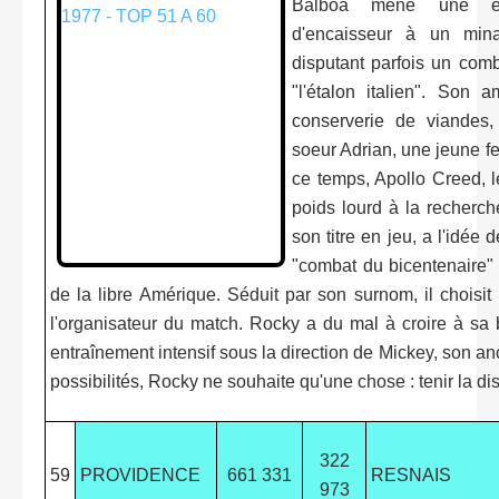
Balboa mène une exi
d'encaisseur à un mina
disputant parfois un com
"l'étalon italien". Son
conserverie de viandes,
soeur Adrian, une jeune f
ce temps, Apollo Creed,
poids lourd à la recherch
son titre en jeu, a l'idée
"combat du bicentenaire"
de la libre Amérique. Séduit par son surnom, il chois
l'organisateur du match. Rocky a du mal à croire à s
entraînement intensif sous la direction de Mickey, son 
possibilités, Rocky ne souhaite qu'une chose : tenir la dis
322
59
PROVIDENCE
661 331
RESNAIS
973