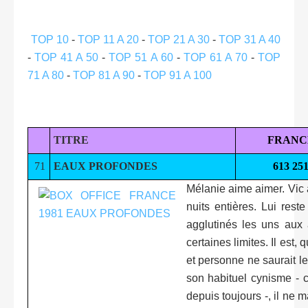
TOP 10
-
TOP 11 A 20
-
TOP 21 A 30
-
TOP 31 A 40
-
TOP 41 A 50
-
TOP 51 A 60
-
TOP 61 A 70
-
TOP
71 A 80
-
TOP 81 A 90
-
TOP 91 A 100
TITRE
FRANC
71
EAUX PROFONDES
613 25
Mélanie aime aimer. Vic 
nuits entières. Lui res
agglutinés les uns aux
certaines limites. Il est,
et personne ne saurait le 
son habituel cynisme - c
depuis toujours -, il ne 