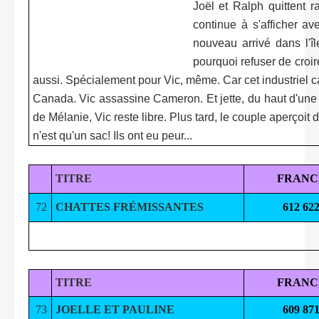
Joël et Ralph quittent 
continue à s'afficher av
nouveau arrivé dans l'îl
pourquoi refuser de croi
aussi. Spécialement pour Vic, même. Car cet industriel ca
Canada. Vic assassine Cameron. Et jette, du haut d'une f
de Mélanie, Vic reste libre. Plus tard, le couple aperçoit
n'est qu'un sac! Ils ont eu peur...
TITRE
FRANC
72
CHATTES FRÉMISSANTES
612 62
TITRE
FRANC
73
JOELLE ET PAULINE
609 87