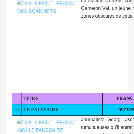
La société ConSec cherc
Cameron Val, un jeune m
zones obscures de cett
TITRE
FRANC
77
LE FAUSSAIRE
597 95
Journaliste, Georg Lasch
tumultueuses qu'il entret