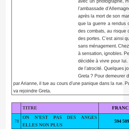
avec un photographe, Ho
l'ambassade d'Allemagne 
après la mort de son mari
que la guerre a rendus o
des combats, au risque de
des portes. C'est ainsi q
sans ménagement. Chez lu
à sensation, ignobles. P
décidée à vivre pour lu
de l'atrocité. Quelques j
Greta ? Pour demeurer dan
par Arianne, il tue au cours d'une panique dans la rue. Pu
va rejoindre Greta.
TITRE
FRANC
ON N'EST PAS DES ANGES
78
594 58
ELLES NON PLUS