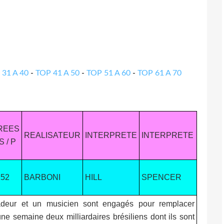
 31 A 40
-
TOP 41 A 50
-
TOP 51 A 60
-
TOP 61 A 70
REES
REALISATEUR
INTERPRETE
INTERPRETE
S / P
152
BARBONI
HILL
SPENCER
deur et un musicien sont engagés pour remplacer
ne semaine deux milliardaires brésiliens dont ils sont