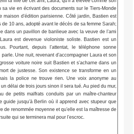
lli la fille de cet ami, Laura, qu'il a élevée comme son
n sa vie en écrivant des documents sur le Tiers-Monde
de maison d'édition parisienne. Côté jardin, Bastien est
ils de 10 ans, adopté avant le décès de sa femme Sarah;
 dans un pavillon de banlieue avec la veuve de l'ami
Laura est devenue violoniste soliste. Bastien est un
. Pourtant, depuis l'attentat, le téléphone sonne
ne parle. Une nuit, revenant d'accompagner Laura et son
 grosse voiture noire suit Bastien et s'acharne dans un
mort de justesse. Son existence se transforme en un
, mais la police ne trouve rien. Une voix anonyme au
 délai de trois jours sinon il sera tué. Au pied du mur,
u de petits malfrats conduits par un maître-chanteur
e guide jusqu'à Berlin où il apprend avec stupeur que
re de renommée moyenne et qu'elle est la maîtresse de
uite qui se terminera mal pour l'escroc.