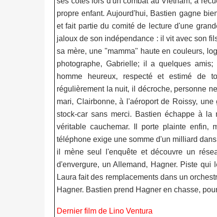
ses côtés lors d'un combat au Vietnam, a recuei
propre enfant. Aujourd'hui, Bastien gagne bie
et fait partie du comité de lecture d'une gran
jaloux de son indépendance : il vit avec son f
sa mère, une "mamma" haute en couleurs, loge
photographe, Gabrielle; il a quelques amis; 
homme heureux, respecté et estimé de tous
régulièrement la nuit, il décroche, personne 
mari, Clairbonne, à l'aéroport de Roissy, une
stock-car sans merci. Bastien échappe à la 
véritable cauchemar. Il porte plainte enfin
téléphone exige une somme d'un milliard dans un
il mène seul l'enquête et découvre un résea
d'envergure, un Allemand, Hagner. Piste qui l
Laura fait des remplacements dans un orchest
Hagner. Bastien prend Hagner en chasse, pours
Dernier film de Lino Ventura