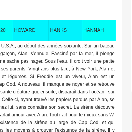
520
HOWARD
HANKS
HANNAH
U.S.A., au début des années soixante. Sur un bateau
garçon, Alan, s'ennuie. Fasciné par la mer, il plonge
 ne sache pas nager. Sous l'eau, il croit voir une petite
e ses parents. Vingt ans plus tard, à New York, Alan et
ts et légumes. Si Freddie est un viveur, Alan est un
 Cap Cod. A nouveau, il manque se noyer et se retrouve
ante créature qui, ensuite, disparaît dans l'océan : sur
. Celle-ci, ayant trouvé les papiers perdus par Alan, se
chez lui, sans connaître son secret. La sirène découvre
arfait amour avec Alan. Tout irait pour le mieux sans W.
l'existence de la sirène au large de Cap Cod, et qui
s les moyens à prouver l'existence de la sirène. Il y