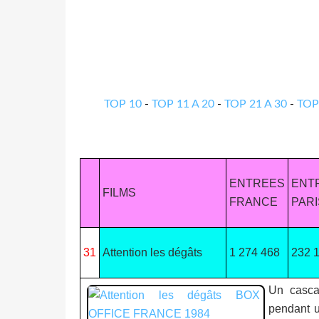
TOP 10
-
TOP 11 A 20
-
TOP 21 A 30
-
TOP
ENTREES
ENT
FILMS
FRANCE
PARI
31
Attention les dégâts
1 274 468
232 
Un casca
pendant u