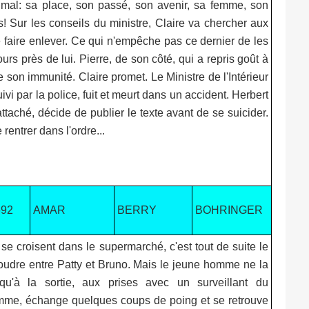
t mal: sa place, son passé, son avenir, sa femme, son
s! Sur les conseils du ministre, Claire va chercher aux
e faire enlever. Ce qui n'empêche pas ce dernier de les
rs près de lui. Pierre, de son côté, qui a repris goût à
e son immunité. Claire promet. Le Ministre de l'Intérieur
uivi par la police, fuit et meurt dans un accident. Herbert
t attaché, décide de publier le texte avant de se suicider.
 rentrer dans l'ordre...
692
AMAR
BERRY
BOHRINGER
 se croisent dans le supermarché, c'est tout de suite le
oudre entre Patty et Bruno. Mais le jeune homme ne la
 qu'à la sortie, aux prises avec un surveillant du
femme, échange quelques coups de poing et se retrouve