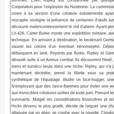
sommeil, Ellen Ripley est condamnée par quelque
Corporation pour l'explosion du Nostromo. La commiss
croire à sa version d'une créature extraterrestre ay
rescapée souligne la présence de centaines d'œufs sur 
découvre malencontreusement le nid d'aliens. Ayant per
LV-426, Carter Burke monte une expédition militaire, a
technique. En arrivant à destination, le lieutenant Gor
sauver les colons d'un éventuel xénomorphe. Dépos
débarquent en tank. Rejoints par Burke, Ripley et Gor
dévasté suite à un furieux combat. Ils découvrent Newt , un
siens et survécu seule dans une niche. Ripley, qui n'a
maintenant décédée, prend la fillette sous sa pro
synthétique de l'équipage, étudie un face-hugger, un
N'employant que des lance-flammes pour éviter une ex
aux invincibles créatures sorties de toute part. Prenant
survivants. Malgré les considérations financières et sc
Hicks devenu le plus gradé, décide de larguer une char
attaquée par un alien, se crashe avec la navette. Cloués