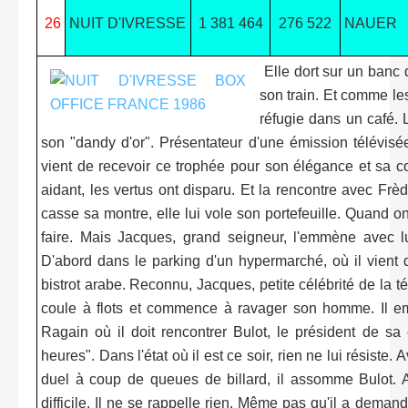
26
NUIT D'IVRESSE
1 381 464
276 522
NAUER
Elle dort sur un banc d
son train. Et comme le
réfugie dans un café.
son "dandy d'or". Présentateur d'une émission télévisée i
vient de recevoir ce trophée pour son élégance et sa cour
aidant, les vertus ont disparu. Et la rencontre avec Frèd
casse sa montre, elle lui vole son portefeuille. Quand on
faire. Mais Jacques, grand seigneur, l'emmène avec lu
D'abord dans le parking d'un hypermarché, où il vient
bistrot arabe. Reconnu, Jacques, petite célébrité de la t
coule à flots et commence à ravager son homme. Il e
Ragain où il doit rencontrer Bulot, le président de sa
heures". Dans l'état où il est ce soir, rien ne lui résiste
duel à coup de queues de billard, il assomme Bulot. A
difficile. Il ne se rappelle rien. Même pas qu'il a deman