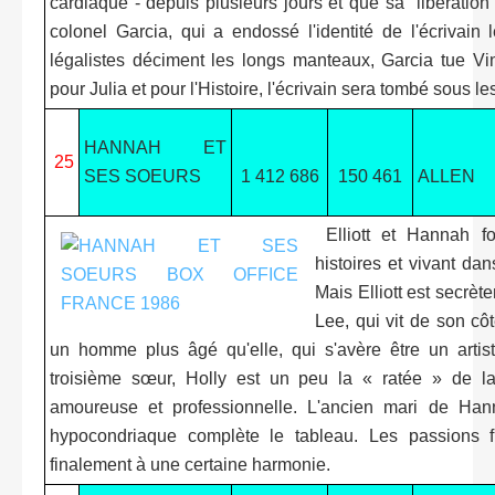
cardiaque - depuis plusieurs jours et que sa "libératio
colonel Garcia, qui a endossé l'identité de l'écrivai
légalistes déciment les longs manteaux, Garcia tue Vin
pour Julia et pour l'Histoire, l'écrivain sera tombé sous l
HANNAH ET
25
SES SOEURS
1 412 686
150 461
ALLEN
Elliott et Hannah f
histoires et vivant da
Mais Elliott est secr
Lee, qui vit de son cô
un homme plus âgé qu'elle, qui s'avère être un artis
troisième sœur, Holly est un peu la « ratée » de la 
amoureuse et professionnelle. L'ancien mari de Hann
hypocondriaque complète le tableau. Les passions fr
finalement à une certaine harmonie.