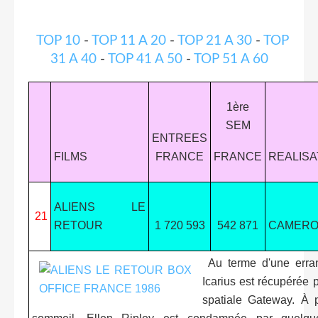
TOP 10
-
TOP 11 A 20
-
TOP 21 A 30
-
TOP
31 A 40
-
TOP 41 A 50
-
TOP 51 A 60
1ère
SEM
ENTREES
FILMS
FRANCE
FRANCE
REALIS
ALIENS LE
21
RETOUR
1 720 593
542 871
CAMER
Au terme d'une erran
Icarius est récupérée 
spatiale Gateway. À 