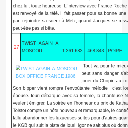
chez lui, toute heureuse. L'interview avec France Roche
est renvoyé de la télé. Il fait passer pour sa bonne une
part rejoindre sa soeur à Metz, quand Jacques se ressaisi
peut-être pas si bête.
TWIST AGAIN A
27
MOSCOU
1 361 683
468 843
POIRE
Tout va pour le mieux 
peut sans danger s'ab
jouer du Chopin au co
Son bipper vient rompre l'envoûtante mélodie : c'est Iour
épouse. Iouri débarque avec sa femme, la chanteuse Nat
veulent émigrer. La soirée en l'honneur du prix de Katha
Tolstoï compte un hôte nouveau et remarquable, le contrôleu
fallu abandonner les luxueuses suites pour d'autres quart
le KGB qui suit la piste de Iouri. Igor ne sait plus où donn