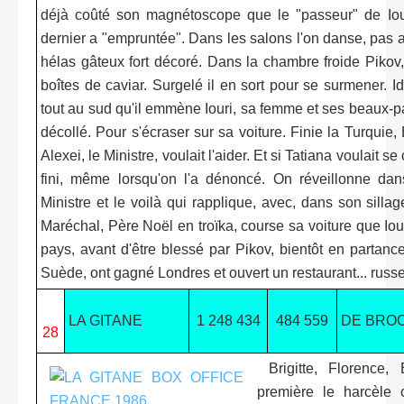
déjà coûté son magnétoscope que le "passeur" de Iou
dernier a "empruntée". Dans les salons l'on danse, pas 
hélas gâteux fort décoré. Dans la chambre froide Pikov, 
boîtes de caviar. Surgelé il en sort pour se surmener. I
tout au sud qu'il emmène Iouri, sa femme et ses beaux-p
décollé. Pour s'écraser sur sa voiture. Finie la Turqui
Alexei, le Ministre, voulait l'aider. Et si Tatiana voulait s
fini, même lorsqu'on l'a dénoncé. On réveillonne dan
Ministre et le voilà qui rapplique, avec, dans son silla
Maréchal, Père Noël en troïka, course sa voiture que Iour
pays, avant d'être blessé par Pikov, bientôt en partance 
Suède, ont gagné Londres et ouvert un restaurant... russe
LA GITANE
1 248 434
484 559
DE BRO
28
Brigitte, Florence, 
première le harcèle c