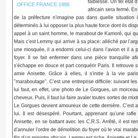
faiblesse. Un tel état 
africain sera fermé. En
de la préfecture n'imagine pas dans quelle situation i
déterminés à lui opposer la plus haute force dont ils dispo
appel à un saint homme, le marabout de Kamoré, qui quit
Mais c'est Lemmy qui arrive à sa place: alléché par l'ar
une mosquée, il a endormi celui-ci dans l'avion et il a 
foyer. Il se fait enfermer dans une pièce tranquille afi
s'échappe en douce et part conquérir Paris. Il retrouve 
amie Anisette. Grâce à elles, il s'initie à la vie pa
"maraboutage". C'est une entreprise difficile: suivant les
lui faut, en effet, une photo de Le Gorgues, un morce
cheveux. Puis, il faut lui faire avaler toutes sortes de mix
Le Gorgues devient amoureux de cette dernière. C'est 
lui. Il est désespéré. Pourtant, apprenant qu'une rafle 
Anisette, en se battant avec les C.R.S. Arrêté, il est re
d'annuler l'ordre de démolition du foyer où le vrai marab
fils d'un ministre africain, Lemmy est riche. Anisette et L