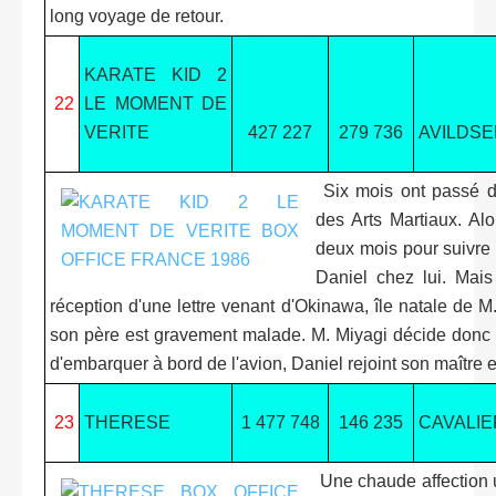
long voyage de retour.
KARATE KID 2
22
LE MOMENT DE
VERITE
427 227
279 736
AVILDSE
Six mois ont passé de
des Arts Martiaux. Alo
deux mois pour suivre
Daniel chez lui. Mais
réception d'une lettre venant d'Okinawa, île natale de M
son père est gravement malade. M. Miyagi décide donc 
d'embarquer à bord de l'avion, Daniel rejoint son maître
23
THERESE
1 477 748
146 235
CAVALIE
Une chaude affection un