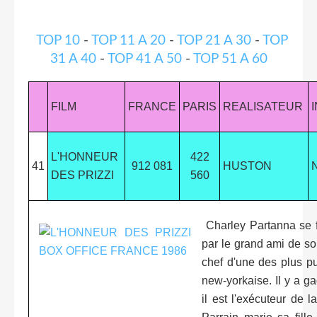
TOP 10
-
TOP 11 A 20
-
TOP 21 A 30
-
TOP
31 A 40
-
TOP 41 A 50
-
TOP 51 A 60
FILM
FRANCE
PARIS
REALISATEUR
L'HONNEUR
422
41
912 081
HUSTON
DES PRIZZI
560
Charley Partanna se fé
par le grand ami de so
chef d'une des plus pu
new-yorkaise. Il y a ga
il est l'exécuteur de la