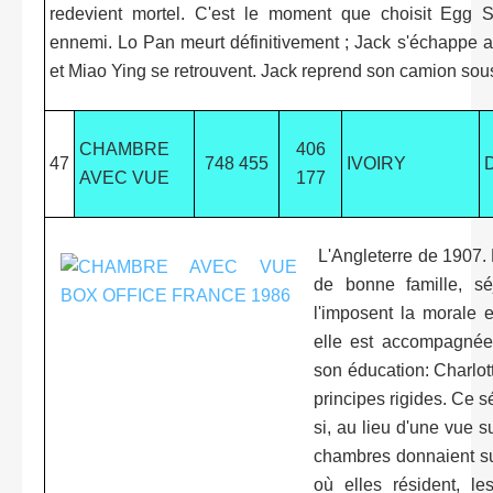
redevient mortel. C'est le moment que choisit Egg Sh
ennemi. Lo Pan meurt définitivement ; Jack s'échappe 
et Miao Ying se retrouvent. Jack reprend son camion sous
CHAMBRE
406
47
748 455
IVOIRY
AVEC VUE
177
L'Angleterre de 1907. 
de bonne famille, s
l'imposent la morale 
elle est accompagnée
son éducation: Charlotte
principes rigides. Ce s
si, au lieu d'une vue su
chambres donnaient su
où elles résident, le