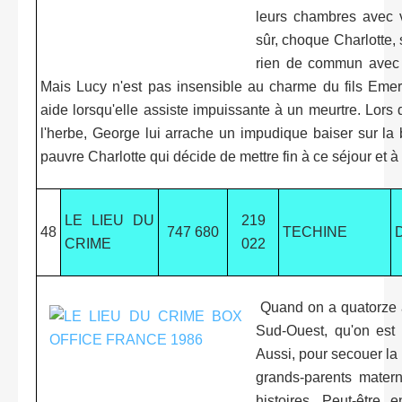
leurs chambres avec vu
sûr, choque Charlotte,
rien de commun avec l
Mais Lucy n'est pas insensible au charme du fils Emer
aide lorsqu'elle assiste impuissante à un meurtre. Lors
l'herbe, George lui arrache un impudique baiser sur la 
pauvre Charlotte qui décide de mettre fin à ce séjour et à c
LE LIEU DU
219
48
747 680
TECHINE
CRIME
022
Quand on a quatorze a
Sud-Ouest, qu'on est 
Aussi, pour secouer la
grands-parents matern
histoires. Peut-être 