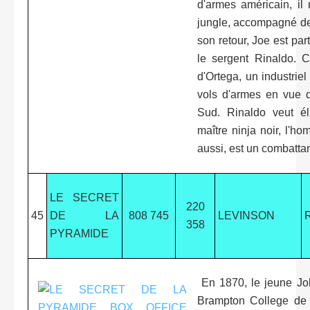
d'armes américain, il
jungle, accompagné de P
son retour, Joe est par
le sergent Rinaldo. C
d'Ortega, un industrie
vols d'armes en vue d
Sud. Rinaldo veut él
maître ninja noir, l'h
aussi, est un combattan
LE SECRET
220
45
DE LA
808 745
LEVINSON
358
PYRAMIDE
En 1870, le jeune Jo
Brampton College de L