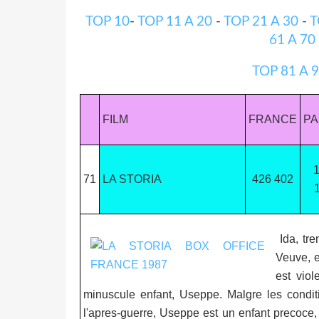
TOP 10
-
TOP 11 A 20
-
TOP 21 A 30
-
T
61 A 70
TOP 81 A 
FILM
FRANCE
PA
71
LA STORIA
426 402
Ida, tre
Veuve, e
est vio
minuscule enfant, Useppe. Malgre les conditi
l'apres-guerre, Useppe est un enfant precoce,