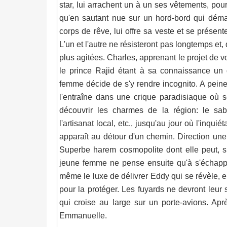
star, lui arrachent un à un ses vêtements, pourt
qu'en sautant nue sur un hord-bord qui déma
corps de rêve, lui offre sa veste et se présent
L'un et l'autre ne résisteront pas longtemps et,
plus agitées. Charles, apprenant le projet de 
le prince Rajid étant à sa connaissance un 
femme décide de s'y rendre incognito. A peine
l'entraîne dans une crique paradisiaque où s
découvrir les charmes de la région: le sabl
l'artisanat local, etc., jusqu'au jour où l'inq
apparaît au détour d'un chemin. Direction un
Superbe harem cosmopolite dont elle peut, si 
jeune femme ne pense ensuite qu'à s'échapper,
même le luxe de délivrer Eddy qui se révèle, e
pour la protéger. Les fuyards ne devront leur 
qui croise au large sur un porte-avions. Apr
Emmanuelle.