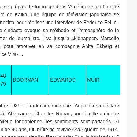
 se prépare le tournage de «L'Amérique», un film tiré
vre de Kafka, une équipe de télévision japonaise se
necittà pour réaliser une interview de Federico Fellini.
 le cinéaste évoque sa méthode et l'atmosphère de la
métier de journaliste. Il va jusqu'à «kidnapper» Marcello
té, pour retrouver en sa compagnie Anita Ekberg et
ce Vita»...
148
BOORMAN
EDWARDS
MUIR
479
bre 1939 : la radio annonce que l'Angleterre a déclaré
 à l'Allemagne. Chez les Rohan, une famille ordinaire
nlieue londonienne, les sentiments sont partagés. Si
n de 40 ans, lui, brûle de revivre «sa» guerre de 1914.