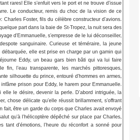
ant rares! Elle s'enfuit vers le port et ne trouve d'issue
rre. Le conducteur, remis du choc de la vision de ce
e: Charles Foster, fils du célèbre constructeur d'avions.
 quelque part dans la baie de St-Tropez, la nuit sera des
voyage d'Emmanuelle, s'empresse de le lui déconseiller,
despote sanguinaire. Curieuse et téméraire, la jeune
 débarquée, elle est prise en charge par un gamin qui
éjourne Eddy, un beau gars bien bâti qui va lui faire
e fin, l'eau transparente, les marchés pittoresques,
uiétante silhouette du prince, entouré d'hommes en armes,
e infâme prison pour Eddy, le harem pour Emmanuelle.
elle le désire, devenir la perle. D'abord intriguée, la
 chose délicate qu'elle réussit brillamment, s'offrant
n fait, être un garde du corps que Charles avait envoyé
salut qu'à l'hélicoptère dépêché sur place par Charles,
ès tant d'émotions, l'heure du réconfort a sonné pour