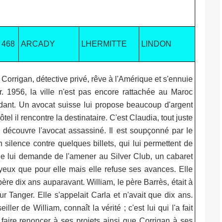
 468
ARCADY
LHERMITTE
LINDON
Corrigan, détective privé, rêve à l'Amérique et s'ennuie
. 1956, la ville n'est pas encore rattachée au Maroc
dant. Un avocat suisse lui propose beaucoup d'argent
el il rencontre la destinataire. C'est Claudia, tout juste
découvre l'avocat assassiné. Il est soupçonné par le
ilence contre quelques billets, qui lui permettent de
Elle lui demande de l'amener au Silver Club, un cabaret
d'yeux que pour elle mais elle refuse ses avances. Elle
re dix ans auparavant. William, le père Barrès, était à
sur Tanger. Elle s'appelait Carla et n'avait que dix ans.
ler de William, connaît la vérité ; c'est lui qui l'a fait
 faire renoncer à ses projets ainsi que Corrigan à ses