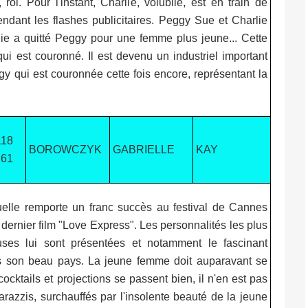
 roi. Pour l'instant, Charlie, volubile, est en train de
ndant les flashes publicitaires. Peggy Sue et Charlie
rlie a quitté Peggy pour une femme plus jeune... Cette
qui est couronné. Il est devenu un industriel important
gy qui est couronnée cette fois encore, représentant la
118
BOROWCZYK
GABRIELLE
KAY
161
le remporte un franc succès au festival de Cannes
dernier film "Love Express". Les personnalités les plus
euses lui sont présentées et notamment le fascinant
ans son beau pays. La jeune femme doit auparavant se
ocktails et projections se passent bien, il n'en est pas
zzis, surchauffés par l'insolente beauté de la jeune