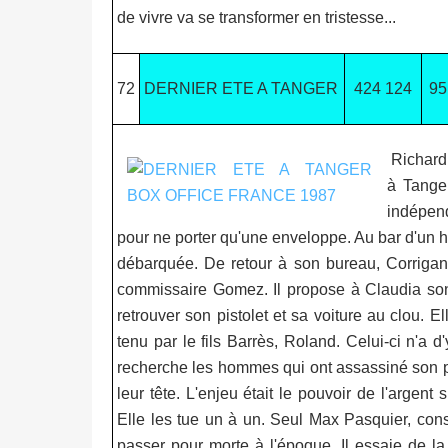
de vivre va se transformer en tristesse...
72
DERNIER ETE A TANGER
424 124
95
Richard 
à Tanger
indépen
pour ne porter qu'une enveloppe. Au bar d'un hôt
débarquée. De retour à son bureau, Corrigan 
commissaire Gomez. Il propose à Claudia son s
retrouver son pistolet et sa voiture au clou. 
tenu par le fils Barrès, Roland. Celui-ci n'a 
recherche les hommes qui ont assassiné son pè
leur tête. L'enjeu était le pouvoir de l'argent 
Elle les tue un à un. Seul Max Pasquier, conseil
passer pour morte à l'époque. Il essaie de la