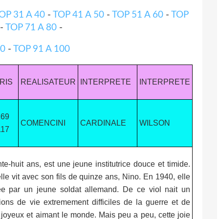
OP 31 A 40
-
TOP 41 A 50
-
TOP 51 A 60
-
TOP
-
TOP 71 A 80
-
90
-
TOP 91 A 100
RIS
REALISATEUR
INTERPRETE
INTERPRETE
169
COMENCINI
CARDINALE
WILSON
117
nte-huit ans, est une jeune institutrice douce et timide.
lle vit avec son fils de quinze ans, Nino. En 1940, elle
lee par un jeune soldat allemand. De ce viol nait un
ons de vie extremement difficiles de la guerre et de
 joyeux et aimant le monde. Mais peu a peu, cette joie