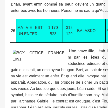
Brian, ayant enfin dominé sa peur, devient un grand 
enterrées avec les honneurs. Personne ne saura qu'Adcox 
MA VIE EST
1 170
312
26
BALASKO
UN ENFER
523
129
Une brave fille, Léah. 
ni par les êtres qui 
séductrice odieuse et 
gain et distrait, un employeur bougon. Bref, au soir de s
sa vie est vraiment un enfer. Et quand elle invoque par
apparaît. Abargadon, qui lui propose de signer un pacte.
ses voeux. Au bout de quelques jours, Léah cède. Et se
symbol, histoire de séduire, puis d'humilier son psy. Ma
par l'archange Gabriel: le contrat est caduque, c'est Flo
parapher. Léah est, elle, inscrite sur les listes du Parad