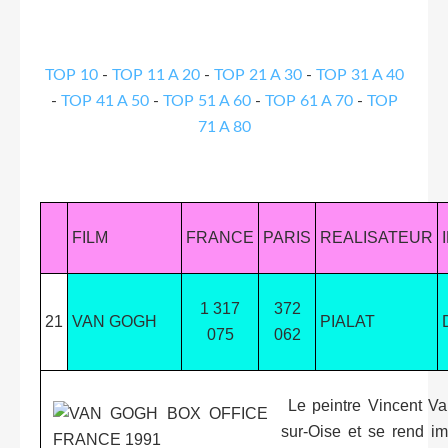
TOP 10
-
TOP 11 A 20
-
TOP 21 A 30
-
TOP 31 A 40
-
TOP 41 A 50
-
TOP 51 A 60
-
TOP 61 A 70
-
TOP
71 A 80
FILM
FRANCE
PARIS
REALISATEUR
1 317
372
21
VAN GOGH
PIALAT
075
062
Le peintre Vincent Va
sur-Oise et se rend i