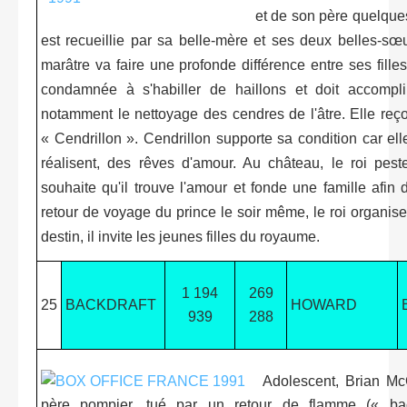
et de son père quelques
est recueillie par sa belle-mère et ses deux belles-sœu
marâtre va faire une profonde différence entre ses filles
condamnée à s'habiller de haillons et doit accompl
notamment le nettoyage des cendres de l'âtre. Elle reço
« Cendrillon ». Cendrillon supporte sa condition car el
réalisent, des rêves d'amour. Au château, le roi peste
souhaite qu'il trouve l'amour et fonde une famille afin d
retour de voyage du prince le soir même, le roi organise 
destin, il invite les jeunes filles du royaume.
1 194
269
25
BACKDRAFT
HOWARD
939
288
Adolescent, Brian Mc
père pompier, tué par un retour de flamme (« bac