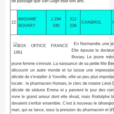
de passage que Van Gogh était son ami.
MADAME
1 294
312
22
CHABROL
BOVARY
330
236
En Normandie, une jeu
Elle épouse le docteu
Bovary. Le jeune ménag
jeune femme s'ennuie. La naissance de sa petite fille Berth
découvrir un autre monde et lui laisse une impressio
décide de s'installer à Yonville, ville un peu plus importan
locale : le pharmacien Homais, le clerc de notaire Léon
décide de séduire Emma et y parvient le jour des com
vivre le grand amour dont elle rêvait, mais Rodolphe l
devaient s'enfuir ensemble. C'est à nouveau le désespoir
mari, qui se lance, sous la pression du pharmacien et 