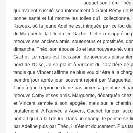
auquel son frère Théo
qui avaient suscité son internement à Saint-Rémy de P
bonne santé et lui montre les toiles qu'il collectionne.
Ravoux, où la jeune Adeline est intriguée par ce fou de H
de Marguerite, la fille du Dr. Gachet. Celle-ci n'apprécie p
retrouve ses anciens amis, souteneurs et prostitués, dont
dimanche, Théo, son épouse Jo et leur nouveau-né, vienn
Gachet. Le repas est l'occasion de joyeuses plaisante
bord de l'Oise, Jo se plaint à Vincent du caractère de
tandis que Vincent affirme ne plus vouloir être à la char
peindre jour après jour, souvent rejoint par Marguerite
Théo à qui il reproche de ne pas aimer sa peinture et par
retrouve Cathy et ses amis. Marguerite, débarquée chez Thé
et Vincent semble à son apogée, mais sur le chemin d
brutalement. A l'arrivée à Auvers, Gachet, furieux, accue
portrait qu'il a fait de lui. Dans un champ, le peintre se t
par Adeline puis par Théo, il s'éteint doucement. Plus ta