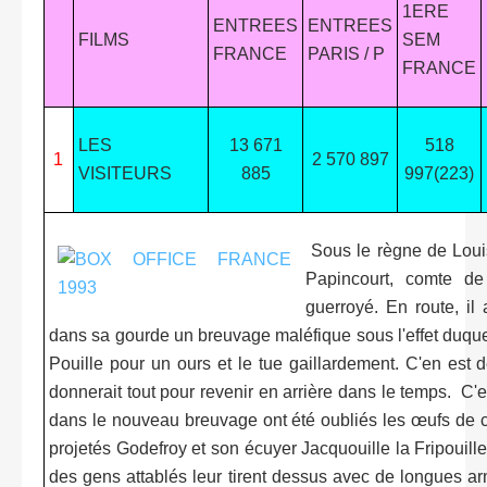
1ERE
ENTREES
ENTREES
FILMS
SEM
FRANCE
PARIS / P
FRANCE
LES
13 671
518
1
2 570 897
VISITEURS
885
997(223)
Sous le règne de Louis
Papincourt, comte de
guerroyé. En route, il 
dans sa gourde un breuvage maléfique sous l'effet duqu
Pouille pour un ours et le tue gaillardement. C'en est d
donnerait tout pour revenir en arrière dans le temps. C'e
dans le nouveau breuvage ont été oubliés les œufs de c
projetés Godefroy et son écuyer Jacquouille la Fripouille
des gens attablés leur tirent dessus avec de longues arm