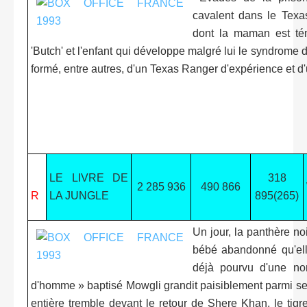
cavalent dans le Texas
dont la maman est tém
'Butch' et l'enfant qui développe malgré lui le syndrome
formé, entre autres, d'un Texas Ranger d'expérience et d'
LE LIVRE DE
318
2 285 936
490 866
R
LA JUNGLE
895(265)
Un jour, la panthère n
bébé abandonné qu'ell
déjà pourvu d'une nom
d'homme » baptisé Mowgli grandit paisiblement parmi ses 
entière tremble devant le retour de Shere Khan, le tigre