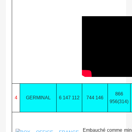
866
4
GERMINAL
6 147 112
744 146
956(314)
Embauché comme mineur