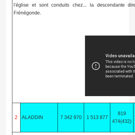
l'église et sont conduits chez... la descendante dir
Frénégonde.
819
2
ALADDIN
7 342 970
1 513 877
474(432)