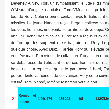
Devaney. A New York, un sympathisant, le juge Fitzsimmons
O'Meara, d'origine irlandaise. Tom O'Meara est policier 
tout de Rory. Celui-ci prend contact avec le trafiquant d
missiles. Le jeune Irlandais reçoit l'argent collecté pou
les deux hommes, une véritable amitié se développe. Cepe
annuler l'achat des missiles. Burke les a reçus et exige
de Tom qui les surprend et se bat, aidé de Rory. Le p
quelque chose. Avec Diaz, il arrête Rory qui s'évade pe
enquête mais Tom refuse de collaborer. Rory se rend au r
se débarrasse du trafiquant et de ses hommes de main
bateau qu'il a réparé et quitte le port, avec, à bord, T
policier tente vainement de convaincre Rory de le suivre
est tué; Tom, blessé, ramène le bateau vers le port.
Roméo et
32
1 266 774
186 223
161
LUHZMA
Juliette