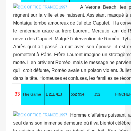
A Verona Beach, les pu
règnent sur la ville et se haïssent. Assistant masqué 
Montaigu tombe amoureux de Juliette Capulet. Il la conv
le lendemain grâce au frère Laurent. Mercutio, ami de
neveu des Capulet. Malgré l'intervention de Roméo, Tyb
Après qu'il ait passé la nuit avec son épouse, il est ex
promettent à Pâris. Frère Laurent imagine un stratagème 
morte. Il en prévient Roméo, mais le message ne parvient 
qu'il croit défunte, Roméo avale un poison violent. Juliet
dans la tête. Honteuses et confuses, les familles se récon
33
The Game
1 211 413
552 954
352
FINCHE
Homme d'affaires puissant, ar
seul dans son immense demeure où il va bientôt célébrer s
le suicide de son père se jetant d'un toit. Son frère