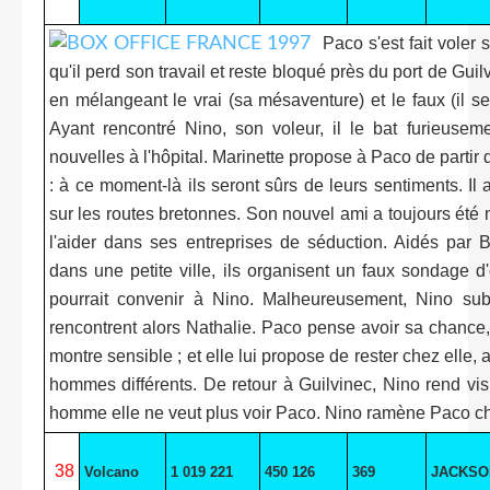
Paco s'est fait voler 
qu'il perd son travail et reste bloqué près du port de Guilv
en mélangeant le vrai (sa mésaventure) et le faux (il 
Ayant rencontré Nino, son voleur, il le bat furieusem
nouvelles à l'hôpital. Marinette propose à Paco de partir 
: à ce moment-là ils seront sûrs de leurs sentiments. Il
sur les routes bretonnes. Son nouvel ami a toujours été 
l'aider dans ses entreprises de séduction. Aidés par B
dans une petite ville, ils organisent un faux sondage d
pourrait convenir à Nino. Malheureusement, Nino s
rencontrent alors Nathalie. Paco pense avoir sa chance,
montre sensible ; et elle lui propose de rester chez elle, 
hommes différents. De retour à Guilvinec, Nino rend visi
homme elle ne veut plus voir Paco. Nino ramène Paco ch
38
Volcano
1 019 221
450 126
369
JACKSO