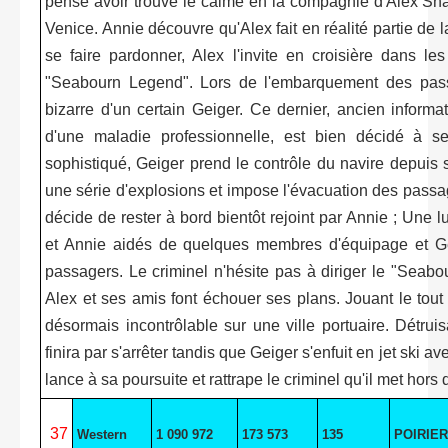
pense avoir trouvé le calme en la compagnie d'Alex Shaw
Venice. Annie découvre qu'Alex fait en réalité partie de
se faire pardonner, Alex l'invite en croisière dans 
"Seabourn Legend". Lors de l'embarquement des pas
bizarre d'un certain Geiger. Ce dernier, ancien informa
d'une maladie professionnelle, est bien décidé à se
sophistiqué, Geiger prend le contrôle du navire depuis 
une série d'explosions et impose l'évacuation des passa
décide de rester à bord bientôt rejoint par Annie ; Une l
et Annie aidés de quelques membres d'équipage et Ge
passagers. Le criminel n'hésite pas à diriger le "Seabo
Alex et ses amis font échouer ses plans. Jouant le tout 
désormais incontrôlable sur une ville portuaire. Détrui
finira par s'arrêter tandis que Geiger s'enfuit en jet ski
lance à sa poursuite et rattrape le criminel qu'il met hors d
37
Western
1 090 972
173 573
135
POIRIER