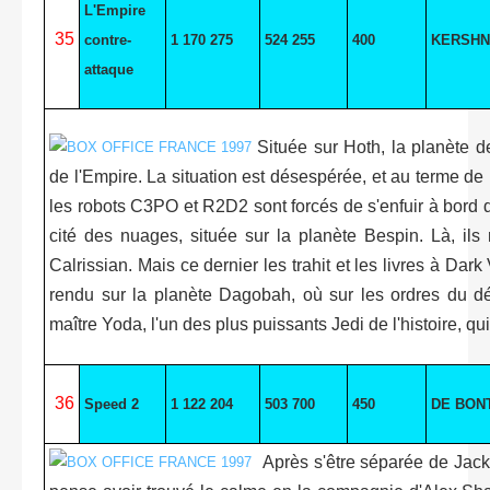
L'Empire
35
contre-
1 170 275
524 255
400
KERSHN
attaque
Située sur Hoth, la planète d
de l'Empire. La situation est désespérée, et au terme de 
les robots C3PO et R2D2 sont forcés de s'enfuir à bord d
cité des nuages, située sur la planète Bespin. Là, ils
Calrissian. Mais ce dernier les trahit et les livres à Da
rendu sur la planète Dagobah, où sur les ordres du déf
maître Yoda, l'un des plus puissants Jedi de l'histoire, qu
36
Speed 2
1 122 204
503 700
450
DE BON
Après s'être séparée de Jack