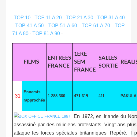
TOP 10
-
TOP 11 A 20
-
TOP 21 A 30
-
TOP 31 A 40
-
TOP 41 A 50
-
TOP 51 A 60
-
TOP 61 A 70
-
TOP
71 A 80
-
TOP 81 A 90
-
1ERE
ENTREES
SALLES
FILMS
SEM
REALI
FRANCE
SORTIE
FRANCE
Ennemis
31
1 288 360
471 619
411
PAKULA
rapprochés
En 1972, en Irlande du Nord
assassiné par des miliciens protestants. Vingt ans plus t
attaque les forces spéciales britanniques. Repéré, i