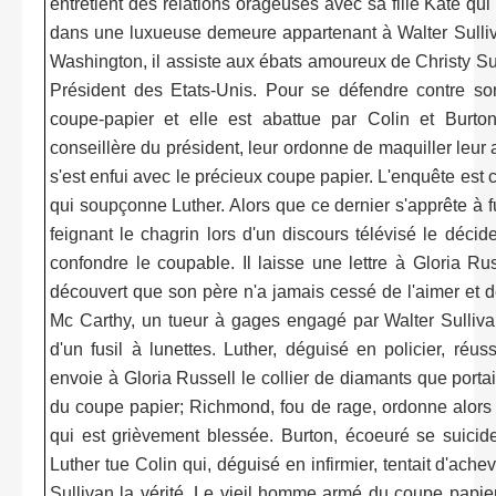
entretient des relations orageuses avec sa fille Kate qu
dans une luxueuse demeure appartenant à Walter Sulliv
Washington, il assiste aux ébats amoureux de Christy Sul
Président des Etats-Unis. Pour se défendre contre so
coupe-papier et elle est abattue par Colin et Burton
conseillère du président, leur ordonne de maquiller leur
s'est enfui avec le précieux coupe papier. L'enquête est 
qui soupçonne Luther. Alors que ce dernier s'apprête à f
feignant le chagrin lors d'un discours télévisé le déci
confondre le coupable. Il laisse une lettre à Gloria R
découvert que son père n'a jamais cessé de l'aimer et de
Mc Carthy, un tueur à gages engagé par Walter Sulliv
d'un fusil à lunettes. Luther, déguisé en policier, réus
envoie à Gloria Russell le collier de diamants que portai
du coupe papier; Richmond, fou de rage, ordonne alors 
qui est grièvement blessée. Burton, écoeuré se suicide
Luther tue Colin qui, déguisé en infirmier, tentait d'achev
Sullivan la vérité. Le vieil homme armé du coupe papie