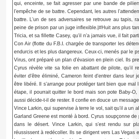
qui, enceinte, se fait agresser par une bande de piliers
l'empêche de se battre. Cependant, les autres l'attenden
battre. L'un de ses adversaires se retrouve au tapis,
peine de prison par un juge inflexible.|#Huit ans plus tard
Tricia, et sa fillette Casey, qu'il n'a jamais vue, il fait p
Con Air (flotte du F.B.I. chargée de transporter les dét
endurcis et les plus dangereux. Ceux-ci, menés par le p
Virus, ont préparé un plan d'évasion en plein ciel. Ils pre
Cyrus révèle vite sa folie en abattant de pilote, qu'il
éviter d'être éliminé, Cameron feint d'entrer dans leur 
être libéré. Il s'arrange pour protéger tant bien que ma
étape, il pourrait quitter le bord mais son pote Baby-O,
aussi décide-t-il de rester. Il confie en douce un message à
Vince Larkin, qui supervise à terre le vol, sait qu'il a un 
Garland Greene est monté à bord. Cyrus soupçonne de p
dans le désert. Vince Larkin, qui s'est rendu sur pla
réussissent à redécoller. Ils se dirigent vers Las Vegas 