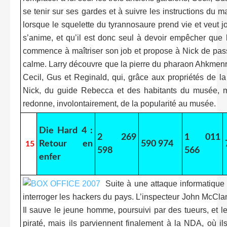
se tenir sur ses gardes et à suivre les instructions du manu
lorsque le squelette du tyrannosaure prend vie et veut j
s’anime, et qu’il est donc seul à devoir empêcher que l
commence à maîtriser son job et propose à Nick de passer
calme. Larry découvre que la pierre du pharaon Ahkmenrah
Cecil, Gus et Reginald, qui, grâce aux propriétés de la
Nick, du guide Rebecca et des habitants du musée, m
redonne, involontairement, de la popularité au musée.
Die Hard 4 :
2 269
1 011
Retour en
590 974
15
598
566
enfer
Suite à une attaque informatiqu
interroger les hackers du pays. L’inspecteur John McClane
Il sauve le jeune homme, poursuivi par des tueurs, et l
piraté, mais ils parviennent finalement à la NDA, où i