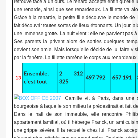
retrouve face à un ours. Le renard accepte enfin qu’elle le 
une renarde, ainsi que ses renardeaux. La fillette va alo
Grâce à la renarde, la petite fille découvre le monde de la 
fait découvrir toutes sortes de lieux étonnants. Un jour, al
une immense grotte. La nuit vient : elle ne parvient pas à 
Ses parents la privent alors de sorties quelques temps.
devient son amie. Mais lorsqu’elle décide de lui faire vi
par la fenêtre. La fillette ramène le corps aux renardeaux.
Ensemble,
2 312
497 792
657 191
13
c'est tout
325
Camille vit à Paris, dans une 
bourgeoise à laquelle son milieu la prédestinait et fait 
Dans le hall de son immeuble, elle rencontre Philib
appartement familial, où il héberge Franck, un ami cuisin
une grippe sévère. Il la recueille chez lui. Franck accept