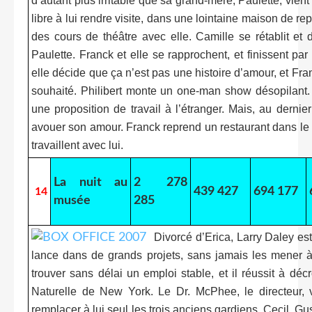
d’autant plus irritable que sa grand-mère, Paulette, vie
libre à lui rendre visite, dans une lointaine maison de re
des cours de théâtre avec elle. Camille se rétablit e
Paulette. Franck et elle se rapprochent, et finissent 
elle décide que ça n’est pas une histoire d’amour, et Fran
souhaité. Philibert monte un one-man show désopilant. M
une proposition de travail à l’étranger. Mais, au dernie
avouer son amour. Franck reprend un restaurant dans le v
travaillent avec lui.
La nuit au
2 278
439 427
694 177
14
musée
285
Divorcé d’Erica, Larry Daley est
lance dans de grands projets, sans jamais les mener à 
trouver sans délai un emploi stable, et il réussit à d
Naturelle de New York. Le Dr. McPhee, le directeur, 
remplacer à lui seul les trois anciens gardiens, Cecil, Gus