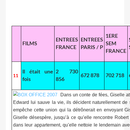
1ERE
ENTREES
ENTREES
FILMS
SEM
FRANCE
PARIS / P
FRANCE
Il était une
2 730
672 878
702 718
11
fois
856
Dans un conte de fées, Giselle a
Edward lui sauve la vie, ils décident naturellement de 
empêche cette union qui la détrônerait en envoyant Gi
Giselle désespère, jusqu’à ce qu’elle rencontre Robert e
dans leur appartement, qu’elle nettoie le lendemain ave