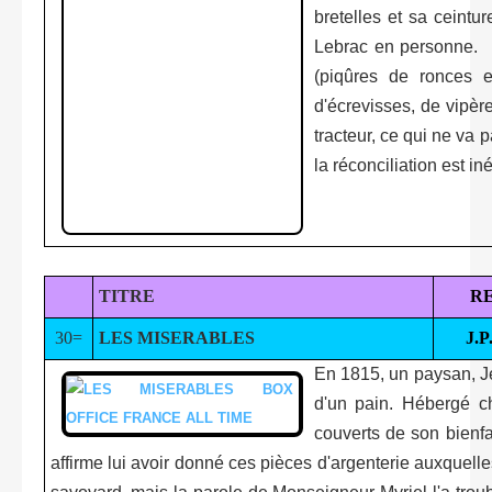
bretelles et sa ceintur
Lebrac en personne. L
(piqûres de ronces et
d'écrevisses, de vipèr
tracteur, ce qui ne va
la réconciliation est iné
TITRE
R
30=
LES MISERABLES
J.
En 1815, un paysan, Je
d'un pain. Hébergé ch
couverts de son bienfa
affirme lui avoir donné ces pièces d'argenterie auxquell