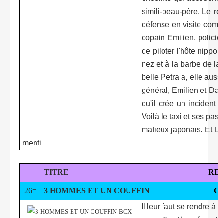
simili-beau-père. Le r
défense en visite comm
copain Emilien, polic
de piloter l'hôte nip
nez et à la barbe de 
belle Petra a, elle au
général, Emilien et Da
qu'il crée un inciden
Voilà le taxi et ses pa
mafieux japonais. Et L
menti.
TITRE
R
26=
3 HOMMES ET UN COUFFIN
Il leur faut se rendre à