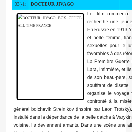
33(-1)
DOCTEUR JIVAGO
Le film commence da
recherche une jeune 
En Russie en 1913 You
et belle femme, fia
sexuelles pour le l
favorables à des réfor
La Première Guerre m
Lara, infirmière, et 
de son beau-père, s
souffrant de disette,
organise le voyage 
confronté à la misèr
général bolchevik Strelnikov (inspiré par Léon Trotsky).
Installé dans la dépendance de la belle datcha à Varykino, i
voisine. Ils deviennent amants. Dans une scène une all