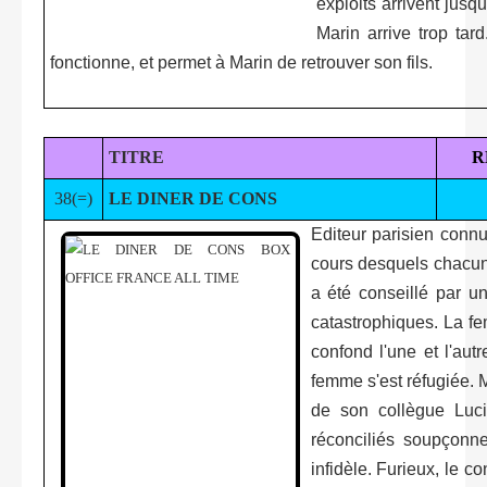
exploits arrivent jus
Marin arrive trop tard
fonctionne, et permet à Marin de retrouver son fils.
TITRE
R
38(=)
LE DINER DE CONS
Editeur parisien connu
cours desquels chacun 
a été conseillé par un
catastrophiques. La fe
confond l'une et l'aut
femme s'est réfugiée. M
de son collègue Luci
réconciliés soupçonn
infidèle. Furieux, le c