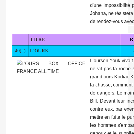
d'une impossibilité
Johana, ne résistera 
de rendez-vous avec
TITRE
R
40(=)
L'OURS
L'ourson Youk vivait
ne vit pas la roche 
grand ours Kodiac Ka
la chasse, comment s
de dangers. Le moind
Bill. Devant leur i
contre eux, par exe
mettre en fuite le p
les hommes s'empare
genoux et le suppli