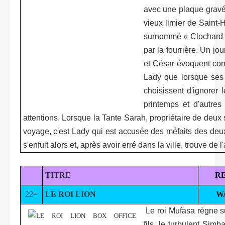
avec une plaque gravée
vieux limier de Saint-
surnommé « Clochard »
par la fourrière. Un j
et César évoquent com
Lady que lorsque ses 
choisissent d'ignorer 
printemps et d'autre
attentions. Lorsque la Tante Sarah, propriétaire de deu
voyage, c'est Lady qui est accusée des méfaits des de
s'enfuit alors et, après avoir erré dans la ville, trouve de
TITRE
R
22=
LE ROI LION
W
Le roi Mufasa règne su
fils, le turbulent Sim