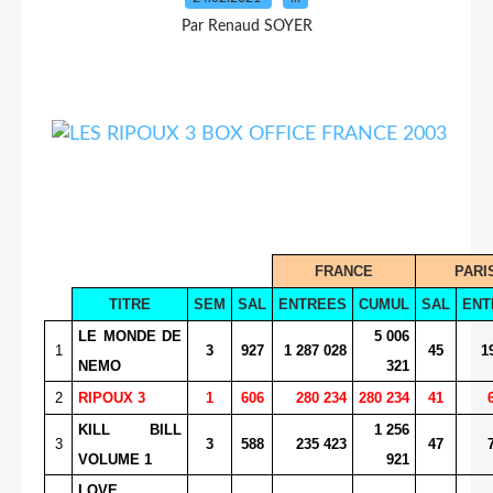
Par Renaud SOYER
FRANCE
PARI
TITRE
SEM
SAL
ENTREES
CUMUL
SAL
ENT
LE MONDE DE
5 006
1
3
927
1 287 028
45
1
NEMO
321
2
RIPOUX 3
1
606
280 234
280 234
41
KILL BILL
1 256
3
3
588
235 423
47
VOLUME 1
921
LOVE