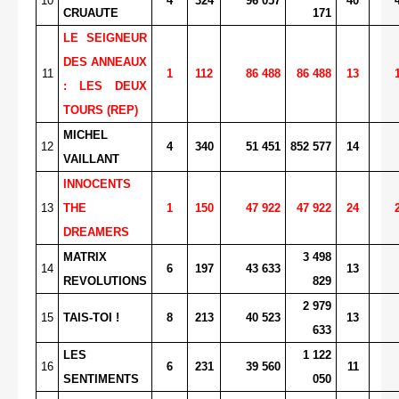
10
4
324
96 057
40
CRUAUTE
171
LE SEIGNEUR
DES ANNEAUX
11
1
112
86 488
86 488
13
: LES DEUX
TOURS (REP)
MICHEL
12
4
340
51 451
852 577
14
VAILLANT
INNOCENTS
13
THE
1
150
47 922
47 922
24
DREAMERS
MATRIX
3 498
14
6
197
43 633
13
REVOLUTIONS
829
2 979
15
TAIS-TOI !
8
213
40 523
13
633
LES
1 122
16
6
231
39 560
11
SENTIMENTS
050