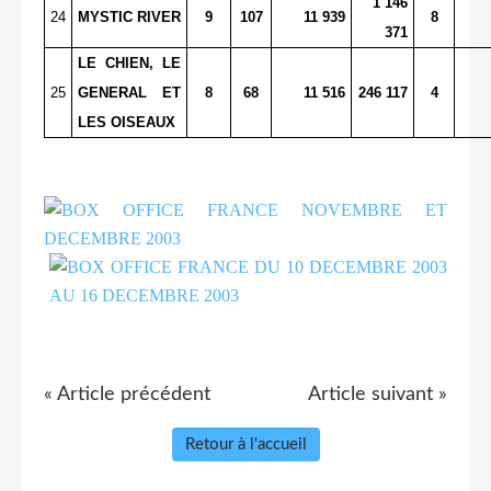
1 146
24
MYSTIC RIVER
9
107
11 939
8
371
LE CHIEN, LE
25
GENERAL ET
8
68
11 516
246 117
4
LES OISEAUX
« Article précédent
Article suivant »
Retour à l'accueil