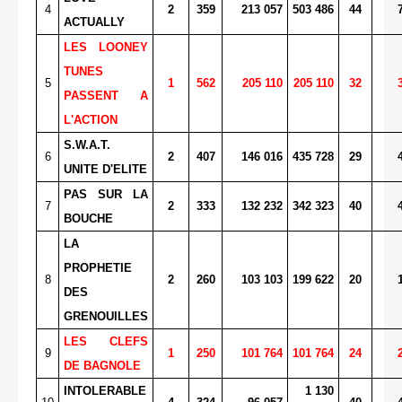
4
2
359
213 057
503 486
44
ACTUALLY
LES LOONEY
TUNES
5
1
562
205 110
205 110
32
PASSENT A
L'ACTION
S.W.A.T.
6
2
407
146 016
435 728
29
UNITE D'ELITE
PAS SUR LA
7
2
333
132 232
342 323
40
BOUCHE
LA
PROPHETIE
8
2
260
103 103
199 622
20
DES
GRENOUILLES
LES CLEFS
9
1
250
101 764
101 764
24
DE BAGNOLE
INTOLERABLE
1 130