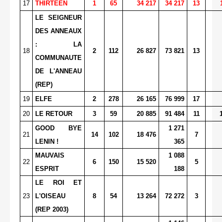
17
THIRTEEN
1
65
34 217
34 217
13
LE SEIGNEUR
DES ANNEAUX
: LA
18
2
112
26 827
73 821
13
COMMUNAUTE
DE L'ANNEAU
(REP)
19
ELFE
2
278
26 165
76 999
17
20
LE RETOUR
3
59
20 885
91 484
11
GOOD BYE
1 271
21
14
102
18 476
7
LENIN !
365
MAUVAIS
1 088
22
6
150
15 520
5
ESPRIT
188
LE ROI ET
23
L'OISEAU
8
54
13 264
72 272
3
(REP 2003)