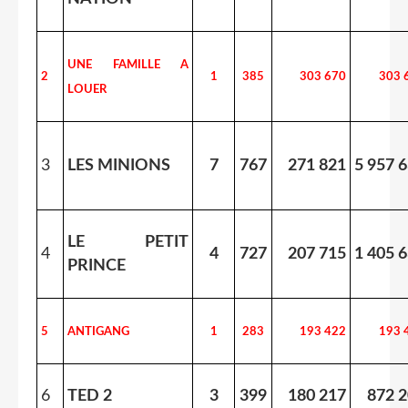
UNE FAMILLE A
2
1
385
303 670
303 
LOUER
3
LES MINIONS
7
767
271 821
5 957 
LE PETIT
4
4
727
207 715
1 405 
PRINCE
5
ANTIGANG
1
283
193 422
193 
6
TED 2
3
399
180 217
872 