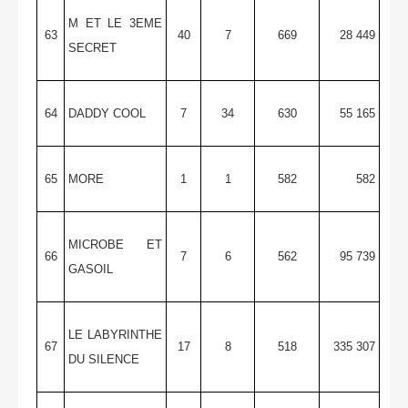
M ET LE 3EME
63
40
7
669
28 449
SECRET
64
DADDY COOL
7
34
630
55 165
65
MORE
1
1
582
582
MICROBE ET
66
7
6
562
95 739
GASOIL
LE LABYRINTHE
67
17
8
518
335 307
DU SILENCE