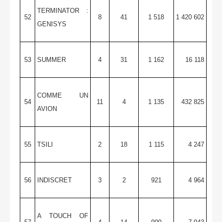
TERMINATOR :
52
8
41
1 518
1 420 602
GENISYS
53
SUMMER
4
31
1 162
16 118
COMME UN
54
11
4
1 135
432 825
AVION
55
TSILI
2
18
1 115
4 247
56
INDISCRET
3
2
921
4 964
A TOUCH OF