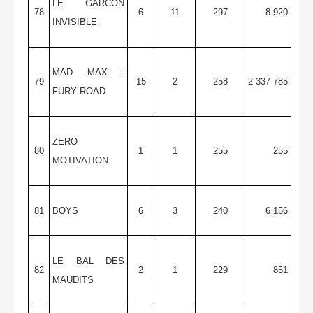
LE GARCON
78
6
11
297
8 920
INVISIBLE
MAD MAX :
79
15
2
258
2 337 785
FURY ROAD
ZERO
80
1
1
255
255
MOTIVATION
81
BOYS
6
3
240
6 156
LE BAL DES
82
2
1
229
851
MAUDITS