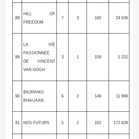
HILL OF
88
7
3
160
24 639
FREEDOM
LA VIE
PASSIONNEE
89
3
1
159
1 232
DE VINCENT
VAN GOGH
BAJRANGI
90
6
2
149
11 999
BHAIJAAN
91
NOS FUTURS
5
2
101
172 439