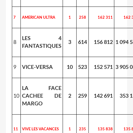
7
AMERICAN ULTRA
1
258
162 311
162 
LES 4
8
3
614
156 812
1 094 
FANTASTIQUES
9
VICE-VERSA
10
523
152 571
3 905 
LA FACE
10
CACHEE
DE
2
259
142 691
353 
MARGO
11
VIVE LES VACANCES
1
235
135 838
135 