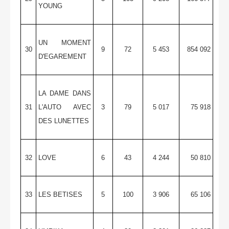
YOUNG
UN MOMENT
30
9
72
5 453
854 092
D'EGAREMENT
LA DAME DANS
31
L'AUTO AVEC
3
79
5 017
75 918
DES LUNETTES
32
LOVE
6
43
4 244
50 810
33
LES BETISES
5
100
3 906
65 106