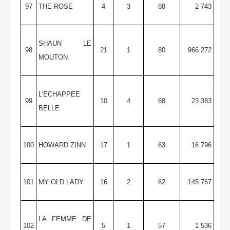
97
THE ROSE
4
3
88
2 743
SHAUN LE
98
21
1
80
966 272
MOUTON
L'ECHAPPEE
99
10
4
68
23 383
BELLE
100
HOWARD ZINN
17
1
63
16 796
101
MY OLD LADY
16
2
62
145 767
LA FEMME DE
102
5
1
57
1 536