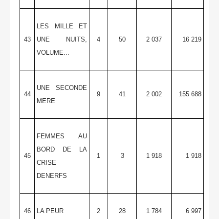
LES MILLE ET
43
UNE NUITS,
4
50
2 037
16 219
VOLUME...
UNE SECONDE
44
9
41
2 002
155 688
MERE
FEMMES AU
BORD DE LA
45
1
3
1 918
1 918
CRISE
DENERFS
46
LA PEUR
2
28
1 784
6 997