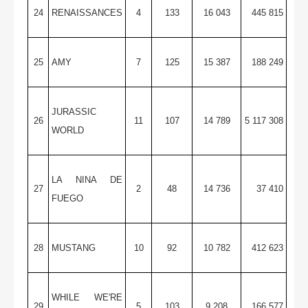
24
RENAISSANCES
4
133
16 043
445 815
25
AMY
7
125
15 387
188 249
JURASSIC
26
11
107
14 789
5 117 308
WORLD
LA NINA DE
27
2
48
14 736
37 410
FUEGO
28
MUSTANG
10
92
10 782
412 623
WHILE WE'RE
29
5
103
9 208
166 577