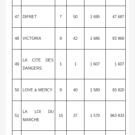
47
DIFRET
7
50
1 695
47 687
48
VICTORIA
8
42
1 686
83 968
LA CITE DES
49
1
1
1 607
1 607
DANGERS
50
LOVE & MERCY
8
40
1 580
93 820
LA LOI DU
51
15
37
1 570
963 833
MARCHE