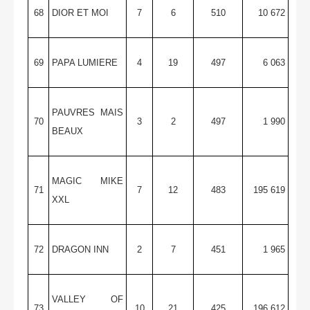
68
DIOR ET MOI
7
6
510
10 672
69
PAPA LUMIERE
4
19
497
6 063
PAUVRES MAIS
70
3
2
497
1 990
BEAUX
MAGIC MIKE
71
7
12
483
195 619
XXL
72
DRAGON INN
2
7
451
1 965
VALLEY OF
73
10
21
425
196 612