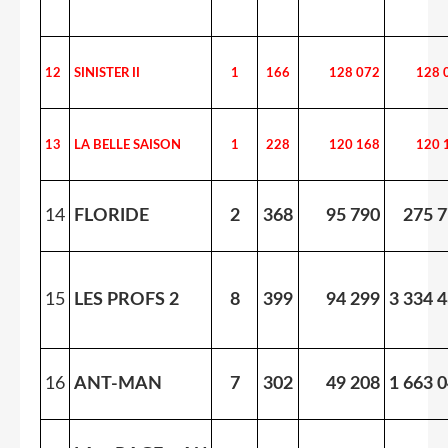
12
SINISTER II
1
166
128 072
128 
13
LA BELLE SAISON
1
228
120 168
120 
14
FLORIDE
2
368
95 790
275 
15
LES PROFS 2
8
399
94 299
3 334 
16
ANT-MAN
7
302
49 208
1 663 