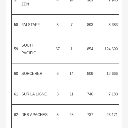
57
4
14
909
7 943
ZEN
58
FALSTAFF
5
7
893
8 383
SOUTH
59
67
1
854
124 699
PACIFIC
60
SORCERER
6
14
809
12 666
61
SUR LA LIGNE
3
11
746
7 180
62
DES APACHES
5
28
737
23 171