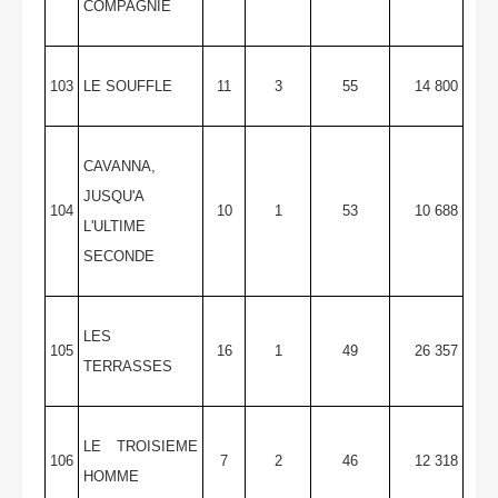
COMPAGNIE
103
LE SOUFFLE
11
3
55
14 800
CAVANNA,
JUSQU'A
104
10
1
53
10 688
L'ULTIME
SECONDE
LES
105
16
1
49
26 357
TERRASSES
LE TROISIEME
106
7
2
46
12 318
HOMME