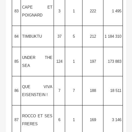
CAPE ET
83
3
1
222
1 495
POIGNARD
84
TIMBUKTU
37
5
212
1 184 310
UNDER THE
85
124
1
197
173 883
SEA
QUE VIVA
86
7
7
188
18 511
EISENSTEIN !
ROCCO ET SES
87
6
1
169
3 146
FRERES