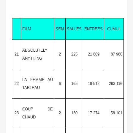
FILM
SEM
SALLES
ENTREES
CUMUL
ABSOLUTELY
21
2
225
21 809
87 980
ANYTHING
LA FEMME AU
22
6
165
18 812
293 116
TABLEAU
COUP DE
23
2
130
17 274
58 101
CHAUD