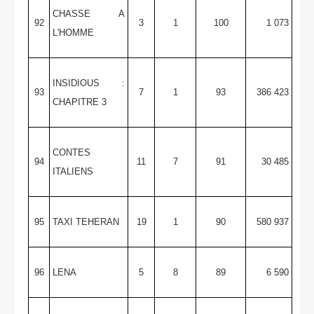
CHASSE A
92
3
1
100
1 073
L'HOMME
INSIDIOUS :
93
7
1
93
386 423
CHAPITRE 3
CONTES
94
11
7
91
30 485
ITALIENS
95
TAXI TEHERAN
19
1
90
580 937
96
LENA
5
8
89
6 590