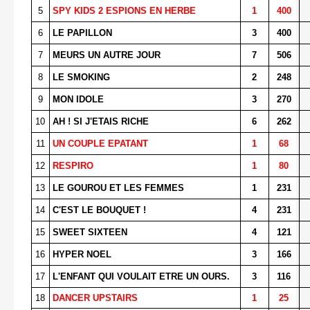
5
SPY KIDS 2 ESPIONS EN HERBE
1
400
6
LE PAPILLON
3
400
7
MEURS UN AUTRE JOUR
7
506
8
LE SMOKING
2
248
9
MON IDOLE
3
270
10
AH ! SI J'ETAIS RICHE
6
262
11
UN COUPLE EPATANT
1
68
12
RESPIRO
1
80
13
LE GOUROU ET LES FEMMES
1
231
14
C'EST LE BOUQUET !
4
231
15
SWEET SIXTEEN
4
121
16
HYPER NOEL
3
166
17
L'ENFANT QUI VOULAIT ETRE UN OURS.
3
116
18
DANCER UPSTAIRS
1
25