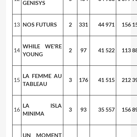
GENISYS
13
NOS FUTURS
2
331
44 971
156 1
WHILE WE'RE
14
2
97
41 522
113 8
YOUNG
LA FEMME AU
15
3
176
41 515
212 3
TABLEAU
LA ISLA
16
3
93
35 557
156 8
MINIMA
UN MOMENT