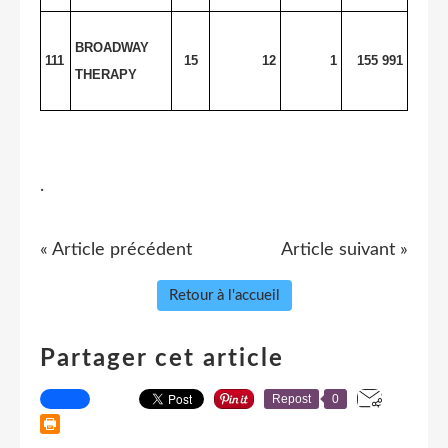
BROADWAY
111
15
12
1
155 991
THERAPY
.
« Article précédent
Article suivant »
Retour à l'accueil
Partager cet article
Repost
0