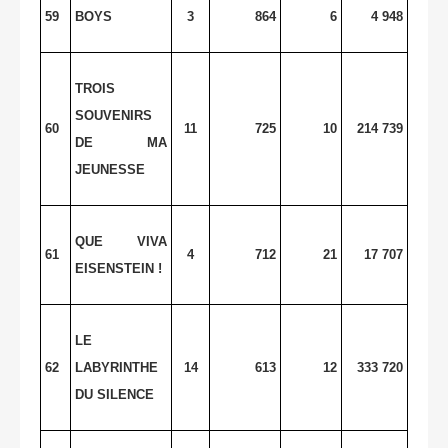
59
BOYS
3
864
6
4 948
TROIS
SOUVENIRS
60
11
725
10
214 739
DE MA
JEUNESSE
QUE VIVA
61
4
712
21
17 707
EISENSTEIN !
LE
62
LABYRINTHE
14
613
12
333 720
DU SILENCE