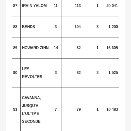
87
IRVIN YALOM
11
113
1
20 041
88
BENDS
3
104
3
1 200
89
HOWARD ZINN
14
82
1
16 605
LES
90
3
82
3
1 525
REVOLTES
CAVANNA,
JUSQU'A
91
7
79
1
10 483
L'ULTIME
SECONDE