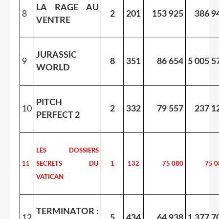
LA RAGE AU
8
2
201
153 925
386 9
VENTRE
JURASSIC
9
8
351
86 654
5 005 5
WORLD
PITCH
10
2
332
79 557
237 1
PERFECT 2
LES DOSSIERS
11
SECRETS DU
1
132
75 080
75 0
VATICAN
TERMINATOR :
12
5
434
64 938
1 377 7