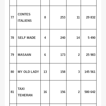
CONTES
77
8
253
11
29 832
ITALIENS
78
SELF MADE
4
240
14
5 490
79
MASAAN
6
173
2
25 983
80
MY OLD LADY
13
158
3
145 561
TAXI
81
16
156
2
580 642
TEHERAN