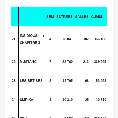
SEM
ENTREES
SALLES
CUMUL
INSIDIOUS :
21
4
26 041
182
366 166
CHAPITRE 3
22
MUSTANG
7
22 760
213
369 295
23
LES BETISES
2
14 705
98
53 052
24
UMRIKA
1
10 310
25
10 310