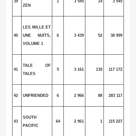
39
1
3 545
14
3 545
ZEN
LES MILLE ET
40
UNE NUITS,
6
3 439
52
38 999
VOLUME 1
TALE OF
41
5
3 161
130
117 172
TALES
42
UNFRIENDED
6
2 966
88
283 117
SOUTH
43
64
2 961
1
115 227
PACIFIC