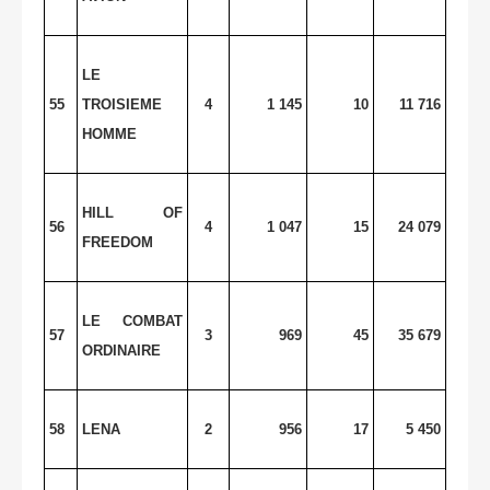
LE
55
TROISIEME
4
1 145
10
11 716
HOMME
HILL OF
56
4
1 047
15
24 079
FREEDOM
LE COMBAT
57
3
969
45
35 679
ORDINAIRE
58
LENA
2
956
17
5 450