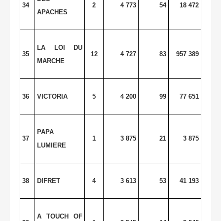
34
2
4 773
54
18 472
APACHES
LA LOI DU
35
12
4 727
83
957 389
MARCHE
36
VICTORIA
5
4 200
99
77 651
PAPA
37
1
3 875
21
3 875
LUMIERE
38
DIFRET
4
3 613
53
41 193
A TOUCH OF