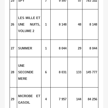
25
SPY
7
9 597
57
783 102
LES MILLE ET
26
UNE NUITS,
1
8 148
48
8 148
VOLUME 2
27
SUMMER
1
8 044
29
8 044
UNE
28
SECONDE
6
8 031
133
145 777
MERE
MICROBE ET
29
4
7 957
144
84 256
GASOIL