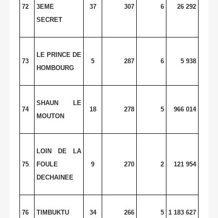
72
3EME
37
307
6
26 292
SECRET
LE PRINCE DE
73
5
287
6
5 938
HOMBOURG
SHAUN LE
74
18
278
5
966 014
MOUTON
LOIN DE LA
75
FOULE
9
270
2
121 954
DECHAINEE
76
TIMBUKTU
34
266
5
1 183 627