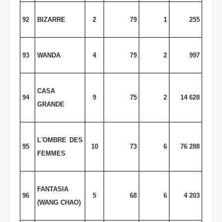
92
BIZARRE
2
79
1
255
93
WANDA
4
79
2
997
CASA
94
9
75
2
14 628
GRANDE
L'OMBRE DES
95
10
73
6
76 288
FEMMES
FANTASIA
96
5
68
6
4 203
(WANG CHAO)