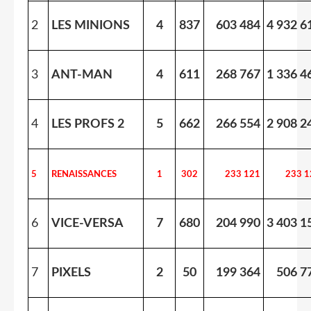
2
LES MINIONS
4
837
603 484
4 932 6
3
ANT-MAN
4
611
268 767
1 336 4
4
LES PROFS 2
5
662
266 554
2 908 2
5
RENAISSANCES
1
302
233 121
233 1
6
VICE-VERSA
7
680
204 990
3 403 1
7
PIXELS
2
50
199 364
506 7