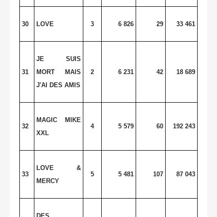
30
LOVE
3
6 826
29
33 461
JE SUIS
31
MORT MAIS
2
6 231
42
18 689
J'AI DES AMIS
MAGIC MIKE
32
4
5 579
60
192 243
XXL
LOVE &
33
5
5 481
107
87 043
MERCY
DES