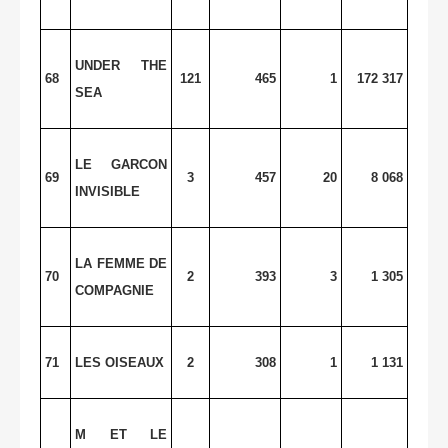
UNDER THE
68
121
465
1
172 317
SEA
LE GARCON
69
3
457
20
8 068
INVISIBLE
LA FEMME DE
70
2
393
3
1 305
COMPAGNIE
71
LES OISEAUX
2
308
1
1 131
M ET LE