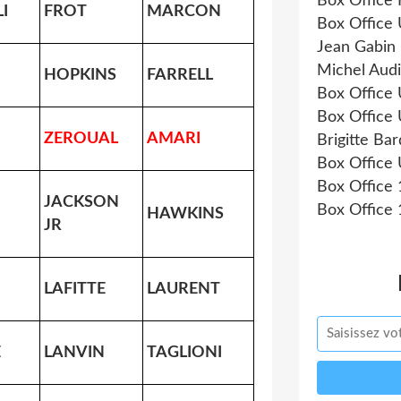
Box Office
I
FROT
MARCON
Box Office
Jean Gabin 
Michel Audi
HOPKINS
FARRELL
Box Office
Box Office
ZEROUAL
AMARI
Brigitte Bar
Box Office
Box Office
JACKSON
Box Office
HAWKINS
JR
LAFITTE
LAURENT
E
LANVIN
TAGLIONI