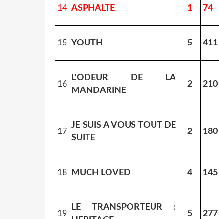
14
ASPHALTE
1
74
15
YOUTH
5
411
L'ODEUR DE LA
16
2
210
MANDARINE
JE SUIS A VOUS TOUT DE
17
2
180
SUITE
18
MUCH LOVED
4
145
LE TRANSPORTEUR :
19
5
277