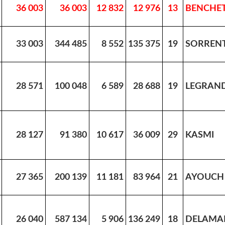
36 003
36 003
12 832
12 976
13
BENCHET
33 003
344 485
8 552
135 375
19
SORREN
28 571
100 048
6 589
28 688
19
LEGRAN
28 127
91 380
10 617
36 009
29
KASMI
27 365
200 139
11 181
83 964
21
AYOUCH
26 040
587 134
5 906
136 249
18
DELAMA