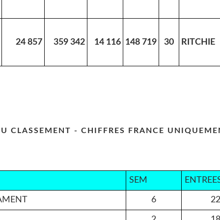
24 857
359 342
14 116
148 719
30
RITCHIE
DU CLASSEMENT - CHIFFRES FRANCE UNIQUEME
SEM
ENTREE
TAMENT
6
22
2
18