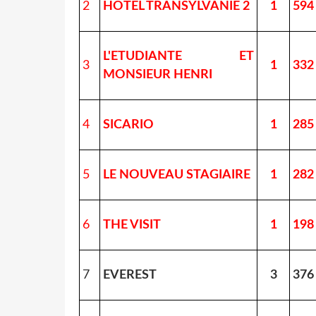
2
HOTEL TRANSYLVANIE 2
1
594
L'ETUDIANTE ET
3
1
332
MONSIEUR HENRI
4
SICARIO
1
285
5
LE NOUVEAU STAGIAIRE
1
282
6
THE VISIT
1
198
7
EVEREST
3
376