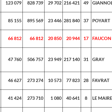
123 079
828 739
29 702
216 421
49
GIANNOL
85 155
895 569
23 446
281 840
37
POYART
66 812
66 812
20 850
20 944
17
FAUCON
47 760
506 757
23 949
217 140
31
GRAY
46 627
273 274
10 573
77 823
28
FAVRAT
41 424
273 710
1 080
40 641
8
LE MAIR