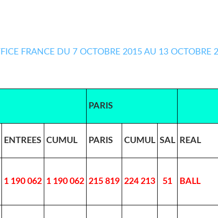
PARIS
ENTREES
CUMUL
PARIS
CUMUL
SAL
REAL
1 190 062
1 190 062
215 819
224 213
51
BALL