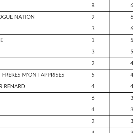
8
6
ROGUE NATION
9
6
3
6
UE
1
5
3
5
2
4
 FRERES M'ONT APPRISES
5
4
UR RENARD
4
4
6
3
4
3
2
3