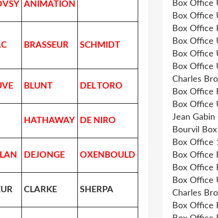
Box Office
OVSY
ANIMATION
Box Office
Box Office
Box Office
AC
BRASSEUR
SCHMIDT
Box Office
Box Office
Charles Bro
UVE
BLUNT
DEL TORO
Box Office
Box Office
Jean Gabin
HATHAWAY
DE NIRO
Bourvil Box
Box Office
LAN
DEJONGE
OXENBOULD
Box Office
Box Office
Box Office
UR
CLARKE
SHERPA
Charles Br
Box Office