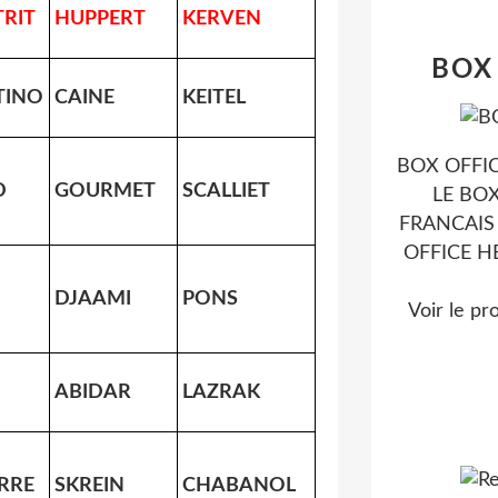
RIT
HUPPERT
KERVEN
BOX
TINO
CAINE
KEITEL
BOX OFFIC
D
GOURMET
SCALLIET
LE BO
FRANCAIS
OFFICE 
DJAAMI
PONS
Voir le pr
ABIDAR
LAZRAK
RRE
SKREIN
CHABANOL