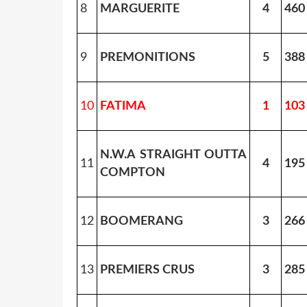
8
MARGUERITE
4
460
9
PREMONITIONS
5
388
10
FATIMA
1
103
N.W.A STRAIGHT OUTTA
11
4
195
COMPTON
12
BOOMERANG
3
266
13
PREMIERS CRUS
3
285