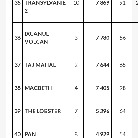
35
TRANSYLVANIE
10
7 869
91
2
IXCANUL -
36
3
7 780
56
VOLCAN
37
TAJ MAHAL
2
7 644
65
38
MACBETH
4
7 405
98
39
THE LOBSTER
7
5 296
64
40
PAN
8
4 929
54