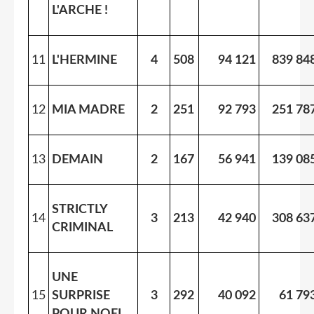
L'ARCHE !
11
L'HERMINE
4
508
94 121
839 84
12
MIA MADRE
2
251
92 793
251 78
13
DEMAIN
2
167
56 941
139 08
STRICTLY
14
3
213
42 940
308 63
CRIMINAL
UNE
15
SURPRISE
3
292
40 092
61 79
POUR NOEL