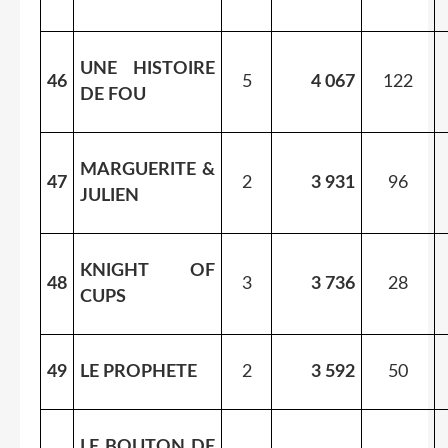
UNE HISTOIRE
46
5
4 067
122
DE FOU
MARGUERITE &
47
2
3 931
96
JULIEN
KNIGHT OF
48
3
3 736
28
CUPS
49
LE PROPHETE
2
3 592
50
LE BOUTON DE