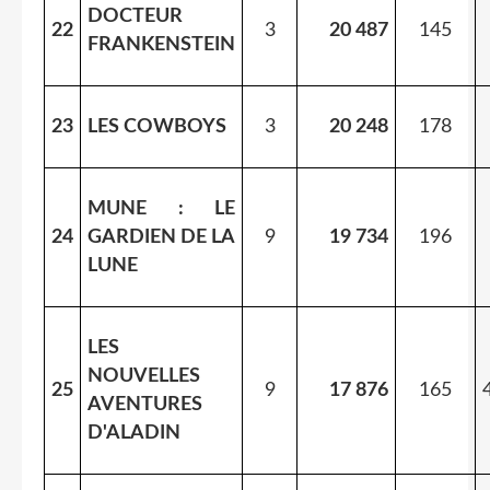
DOCTEUR
22
3
20 487
145
FRANKENSTEIN
23
LES COWBOYS
3
20 248
178
MUNE : LE
24
GARDIEN DE LA
9
19 734
196
LUNE
LES
NOUVELLES
25
9
17 876
165
AVENTURES
D'ALADIN