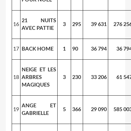
21 NUITS
16
3
295
39 631
276 25
AVEC PATTIE
17
BACK HOME
1
90
36 794
36 79
NEIGE ET LES
18
ARBRES
3
230
33 206
61 54
MAGIQUES
ANGE ET
19
5
366
29 090
585 00
GABRIELLE