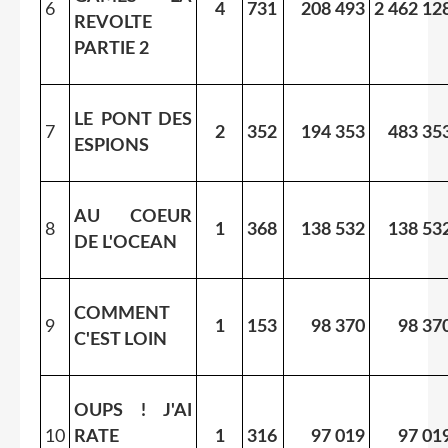
6
4
731
208 493
2 462 12
REVOLTE
PARTIE 2
LE PONT DES
7
2
352
194 353
483 35
ESPIONS
AU COEUR
8
1
368
138 532
138 53
DE L'OCEAN
COMMENT
9
1
153
98 370
98 37
C'EST LOIN
OUPS ! J'AI
10
RATE
1
316
97 019
97 01