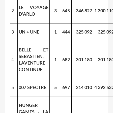
LE VOYAGE
2
3
645
346 827
1 300 11
D'ARLO
3
UN + UNE
1
444
325 092
325 09
BELLE ET
SEBASTIEN,
4
1
682
301 180
301 18
L'AVENTURE
CONTINUE
5
007 SPECTRE
5
697
214 010
4 392 53
HUNGER
GAMES - LA