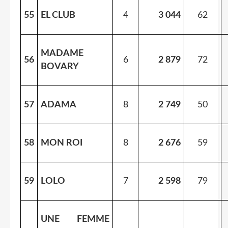
55
EL CLUB
4
3 044
62
MADAME
56
6
2 879
72
BOVARY
57
ADAMA
8
2 749
50
58
MON ROI
8
2 676
59
59
LOLO
7
2 598
79
UNE FEMME