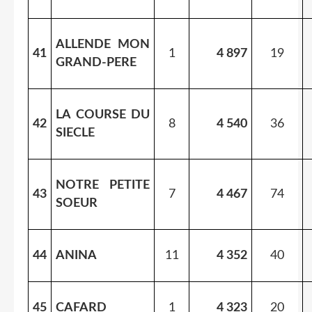
ALLENDE MON
41
1
4 897
19
GRAND-PERE
LA COURSE DU
42
8
4 540
36
SIECLE
NOTRE PETITE
43
7
4 467
74
SOEUR
44
ANINA
11
4 352
40
45
CAFARD
1
4 323
20