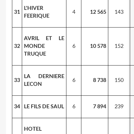
L'HIVER
31
4
12 565
143
FEERIQUE
AVRIL ET LE
32
MONDE
6
10 578
152
TRUQUE
LA DERNIERE
33
6
8 738
150
LECON
34
LE FILS DE SAUL
6
7 894
239
HOTEL