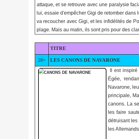
attaque, et se retrouve avec une paralysie fac
lui, essaie d'empêcher Gigi de retomber dans l
va recoucher avec Gigi, et les infidélités de 
plage. Mais au matin, ils sont pris pour des cla
TITRE
28=
LES CANONS DE NAVARONE
Il est inspir
Égée, rendant
Navarone, leur
principale, Ma
canons. La se
les faire saut
détruisant le
les Allemands