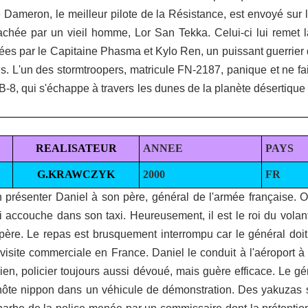
Dameron, le meilleur pilote de la Résistance, est envoyé sur 
cachée par un vieil homme, Lor San Tekka. Celui-ci lui remet 
es par le Capitaine Phasma et Kylo Ren, un puissant guerrier q
is. L'un des stormtroopers, matricule FN-2187, panique et ne fai
-8, qui s'échappe à travers les dunes de la planète désertique 
REALISATEUR
ANNEE
PAYS
G.KRAWCZYK
2000
FR
in présenter Daniel à son père, général de l'armée française. 
 accouche dans son taxi. Heureusement, il est le roi du volant e
-père. Le repas est brusquement interrompu car le général doit 
visite commerciale en France. Daniel le conduit à l'aéroport à 
ien, policier toujours aussi dévoué, mais guère efficace. Le gé
l'hôte nippon dans un véhicule de démonstration. Des yakuzas 