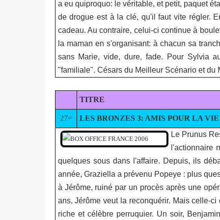
a eu quiproquo: le véritable, et petit, paquet ét
de drogue est à la clé, qu'il faut vite régler.
cadeau. Au contraire, celui-ci continue à boulev
la maman en s'organisant: à chacun sa tranche 
sans Marie, vide, dure, fade. Pour Sylvia au
"familiale". Césars du Meilleur Scénario et d
TITRE
27=
LES BRONZES 3: AMIS POUR LA VIE
Le Prunus Res
l'actionnaire
quelques sous dans l'affaire. Depuis, ils dé
année, Graziella a prévenu Popeye : plus quest
à Jérôme, ruiné par un procès après une opérat
ans, Jérôme veut la reconquérir. Mais celle-
riche et célèbre perruquier. Un soir, Benjami