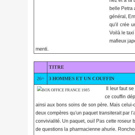
nez et à la
belle Petra 
général, Emi
qu'il crée 
Voilà le tax
mafieux japo
menti.
TITRE
26=
3 HOMMES ET UN COUFFIN
Il leur faut s
ce couffin dép
ainsi aux bons soins de son père. Mais celui-c
deux compères qu'un paquet transiterait par l'
convivialité. Un paquet, oui! Pas cette roseur b
de questions la pharmacienne ahurie. Ronchonna