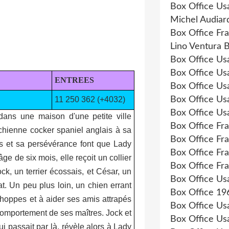
Box Office Us
Michel Audiar
Box Office Fr
Lino Ventura 
Box Office Us
Box Office Us
ENTREES
Box Office Us
11 250 362 (+4032)
Box Office Us
Box Office Us
dans une maison d'une petite ville
Box Office Fr
 chienne cocker spaniel anglais à sa
Box Office Fr
rs et sa persévérance font que Lady
Box Office Fr
âge de six mois, elle reçoit un collier
Box Office Fr
k, un terrier écossais, et César, un
Box Office Us
t. Un peu plus loin, un chien errant
Box Office 19
oppes et à aider ses amis attrapés
Box Office Us
 comportement de ses maîtres. Jock et
Box Office Us
passait par là, révèle alors à Lady