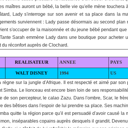
s maîtres auront un bébé, la belle vie qu'elle mène touchera à
bâtard, Lady s'interroge sur son avenir et sa place dans la m
gements surviennent : Lady passe désormais au second plan m
 vient s'occuper de la maisonnée et du jeune bébé pendant que 
 Tante Sarah emmène Lady dans une boutique pour acheter une
 et du réconfort auprès de Clochard.
REALISATEUR
ANNEE
PAYS
WALT DISNEY
1994
US
 règne sur la jungle d'Afrique. Il est respecté et aimé par son
lent Simba. Le lionceau est encore bien loin de ses responsabilit
e de son percepteur, le calao Zazu. Dans l'ombre, Scar, le frè
re des bêtises dans l'espoir de lui prendre sa place. Ses machi
ba quitte la région parce qu'il est persuadé d'avoir causé la mo
mon, inséparables copains auprès desquels il grandit. Devenu a