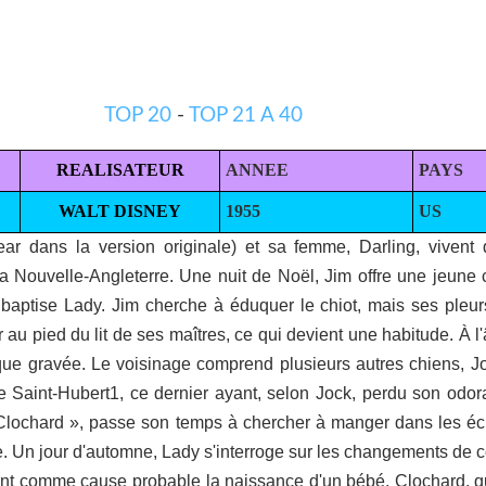
TOP 20
-
TOP 21 A 40
REALISATEUR
ANNEE
PAYS
WALT DISNEY
1955
US
ar dans la version originale) et sa femme, Darling, vivent 
 la Nouvelle-Angleterre. Une nuit de Noël, Jim offre une jeune
baptise Lady. Jim cherche à éduquer le chiot, mais ses pleu
r au pied du lit de ses maîtres, ce qui devient une habitude. À l'
ue gravée. Le voisinage comprend plusieurs autres chiens, Joc
de Saint-Hubert1, ce dernier ayant, selon Jock, perdu son odora
ochard », passe son temps à chercher à manger dans les éch
re. Un jour d'automne, Lady s'interroge sur les changements de
t comme cause probable la naissance d'un bébé. Clochard, qui 