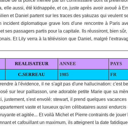
 barbe de la police menée par un commissaire dont la prétentio
a, elle aussi, été kidnappée, et ce, juste après avoir avoué à Em
lien et Daniel partent sur les traces des yakuzas qui veulent s
un incident diplomatique grave lors d'une rencontre à Paris a
i et ses passagers partis pour la capitale. Ils réussiront, bien s
nais. Et Lily verra à la télévision que Daniel, malgré l'extrav
REALISATEUR
ANNEE
PAYS
C.SERREAU
1985
FR
e rendre à l'évidence, il ne s'agit pas d'une hallucination: c'est
osé sur leur paillasson, une adorable petite Marie que sa mère
i, justement, s'est envolé: stewart, il prend quelques vacances 
appartement vaste et luxueux qu'en célibataires aussi endurcis 
ruyante et agitée... Et voilà Michel et Pierre contraints de jouer
nt et cafouillant un maximum, ils atteignent la date fatidique d