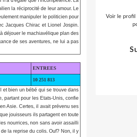
n n'a d'égale que l'incompétence. La
ilien la réciprocité de leur amour. Le
Voir le profi
eulement manipuler le politicien pour
po
vec Jacques Chirac et Lionel Jospin.
ûr, à déjouer le machiavélique plan des
agance de ses aventures, ne lui a pas
S
ENTREES
10 251 813
 bel et bien un bébé qui se trouve dans
, partant pour les Etats-Unis, confie
en Asie. Certes, il avait prévenu ses
que jouisseurs ils partagent en toute
 les nourrices, non sans avoir assailli
e la reprise du colis. Ouf? Non, il y