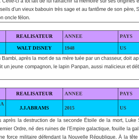
Celle-ci a tôt fait de lui rafraîchir la mémoire sur ses origines 
nseils d'un vieux babouin très sage et au fantôme de son père, 
n oncle félon.
REALISATEUR
ANNEE
PAYS
WALT DISNEY
1948
US
 Bambi, après la mort de sa mère tuée par un chasseur, doit app
tôt un jeune compagnon, le lapin Panpan, aussi malicieux et dé
REALISATEUR
ANNEE
PAYS
LA
J.J.ABRAMS
2015
US
 après la destruction de la seconde Étoile de la mort, Luke S
emier Ordre, né des ruines de l'Empire galactique, fouille la ga
ne force militaire défendant la Nouvelle République. À la têt