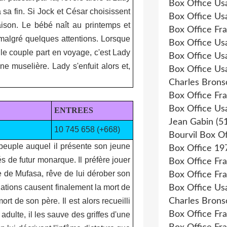
Box Office Us
 sa fin. Si Jock et César choisissent
Box Office Us
aison. Le bébé naît au printemps et
Box Office Fr
algré quelques attentions. Lorsque
Box Office Us
le couple part en voyage, c'est Lady
Box Office Us
 muselière. Lady s'enfuit alors et,
Box Office Us
Charles Brons
Box Office Fr
Box Office Us
ENTREES
Jean Gabin
(51
10 745 658 (+668)
Bourvil Box Of
 peuple auquel il présente son j
eune
Box Office 19
és de futur monarque. Il préfère jouer
Box Office Fr
re de Mufasa, rêve de lui dérober son
Box Office Fr
nations causent finalement la mort de
Box Office Us
rt de son père. Il est alors recueilli
Charles Brons
Box Office Fr
dulte, il les sauve des griffes d'une