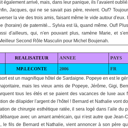
ait également arrivé, mais, dans leur panique, ils l'avaient oubli
 Enfin, Jacques, qui ne se savait pas père, revient. Ouf? Toujou
erser la vie des trois amis, faisant même le vide autour d'eux. Il
(horaire) de paternité... Sylvia est là, quand même. Ouf! Plus 
ssi d'ailleurs, qui, n'en pouvant plus, ramène Marie, et s'
u Meilleur Second Rôle Masculin pour Michel Boujenah.
REALISATEUR
ANNEE
PAYS
MP.LECONTE
2006
FR
ort est un magnifique hôtel de Sardaigne. Popeye en est le géra
 majoritaire, mais les vieux amis de Popeye, Jérôme, Gigi, Be
barquent tous les étés et se paient des vacances de luxe aux 
ion de dilapider l'argent de l'hôtel ! Bernard et Nathalie vont 
ion de chirurgie esthétique ratée, il sera logé dans l'aile du
ci débarque avec un amant américain, qui n'est autre que Jean
n, le fils de Bernard et Nathalie, vient annoncer à son père qu