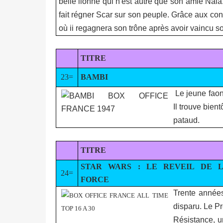
belle lionne qui n'est autre que son amie Nala. 
fait régner Scar sur son peuple. Grâce aux co
où ii regagnera son trône après avoir vaincu so
TITRE
23=
BAMBI
Le jeune faon
Il trouve bien
pataud.
TITRE
STAR WARS : LE REVEIL DE 
24=
FORCE
Trente années
disparu. Le Pr
Résistance, u