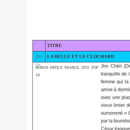
TITRE
21=
LA BELLE ET LE CLOCHARD
Jim Chéri (De
tranquille de
femme qui la 
arrive à dormi
avec une plaq
vieux limier 
surnommé « Cl
par la fourriè
César évoquen