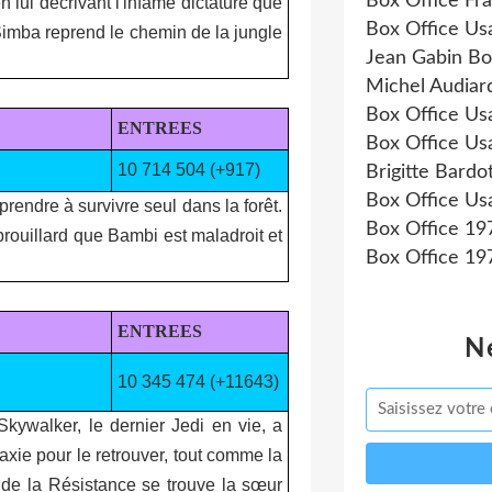
Box Office Fr
en lui décrivant l'infâme dictature que
Box Office Us
Simba reprend le chemin de la jungle
Jean Gabin Bo
Michel Audiar
Box Office Us
ENTREES
Box Office Us
10 714 504 (+917)
Brigitte Bardo
Box Office Us
rendre à survivre seul dans la forêt.
Box Office 19
brouillard que Bambi est maladroit et
Box Office 19
ENTREES
N
10 345 474 (+11643)
kywalker, le dernier Jedi en vie, a
laxie pour le retrouver, tout comme la
e de la Résistance se trouve la sœur