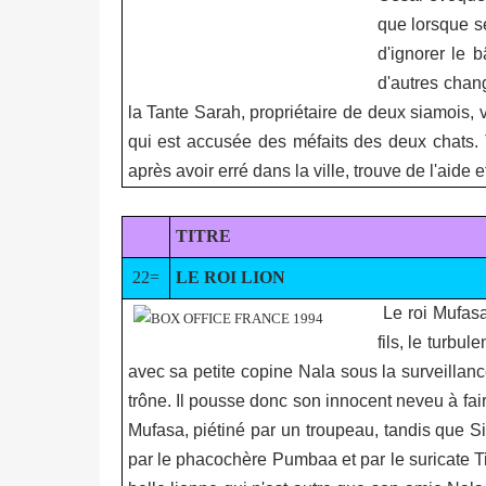
que lorsque se
d'ignorer le 
d'autres chan
la Tante Sarah, propriétaire de deux siamois,
qui est accusée des méfaits des deux chats.
après avoir erré dans la ville, trouve de l'aide
TITRE
22=
LE ROI LION
Le roi Mufasa
fils, le turbu
avec sa petite copine Nala sous la surveillanc
trône. Il pousse donc son innocent neveu à fai
Mufasa, piétiné par un troupeau, tandis que Sim
par le phacochère Pumbaa et par le suricate Ti