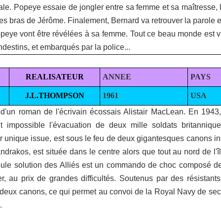
iale. Popeye essaie de jongler entre sa femme et sa maîtresse, l
es bras de Jérôme. Finalement, Bernard va retrouver la parole e
Popeye vont être révélées à sa femme. Tout ce beau monde est vir
ndestins, et embarqués par la police...
REALISATEUR
ANNEE
PAYS
J.L.THOMPSON
1961
USA
é d'un roman de l'écrivain écossais Alistair MacLean. En 1943,
 impossible l'évacuation de deux mille soldats britannique
 unique issue, est sous le feu de deux gigantesques canons inst
ndrakos, est située dans le centre alors que tout au nord de l'îl
ule solution des Alliés est un commando de choc composé de 
er, au prix de grandes difficultés. Soutenus par des résistants
s deux canons, ce qui permet au convoi de la Royal Navy de seco
.