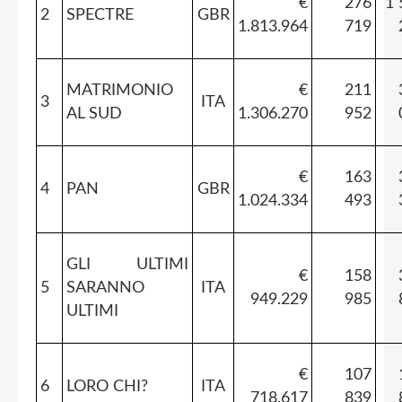
€
276
1 
2
SPECTRE
GBR
1.813.964
719
MATRIMONIO
€
211
3
ITA
AL SUD
1.306.270
952
€
163
4
PAN
GBR
1.024.334
493
GLI ULTIMI
€
158
5
SARANNO
ITA
949.229
985
ULTIMI
€
107
6
LORO CHI?
ITA
718.617
839