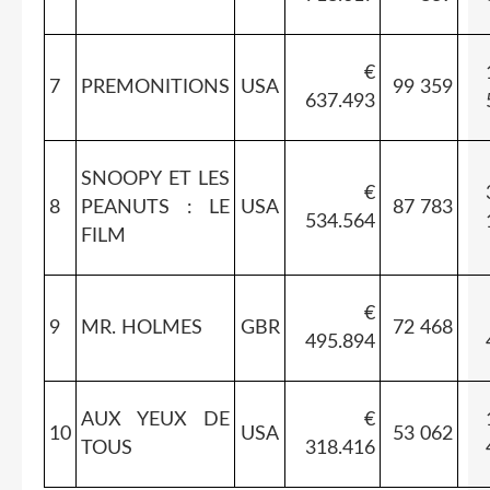
€
7
PREMONITIONS
USA
99 359
637.493
SNOOPY ET LES
€
8
PEANUTS : LE
USA
87 783
534.564
FILM
€
9
MR. HOLMES
GBR
72 468
495.894
AUX YEUX DE
€
10
USA
53 062
TOUS
318.416