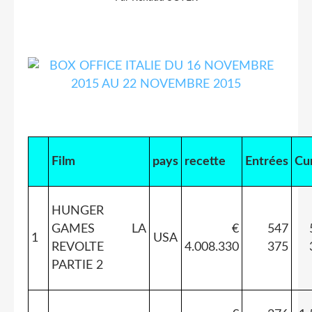
Film
pays
recette
Entrées
Cu
HUNGER
GAMES LA
€
547
1
USA
REVOLTE
4.008.330
375
PARTIE 2