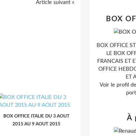
Article suivant »
BOX OF
BOX OFFICE ST
LE BOX OF
FRANCAIS ET 
OFFICE HEBD
ET 
Voir le profil d
port
BOX OFFICE ITALIE DU 3 AOUT
À 
2015 AU 9 AOUT 2015