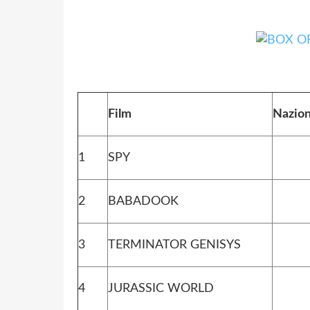
Film
Nazio
1
SPY
2
BABADOOK
3
TERMINATOR GENISYS
4
JURASSIC WORLD