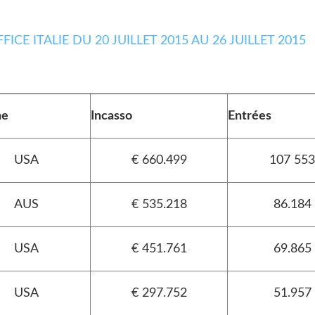
ne
Incasso
Entrées
USA
€ 660.499
107 553
AUS
€ 535.218
86.184
USA
€ 451.761
69.865
USA
€ 297.752
51.957