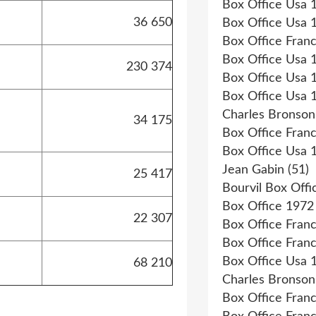
Box Office Usa 
36 650
Box Office Usa 
Box Office Fran
Box Office Usa 
230 374
Box Office Usa 
Box Office Usa 
Charles Bronson
34 175
Box Office Fran
Box Office Usa 
Jean Gabin
(51)
25 417
Bourvil Box Offi
Box Office 1972
22 307
Box Office Fran
Box Office Fran
Box Office Usa 
68 210
Charles Bronson
Box Office Fran