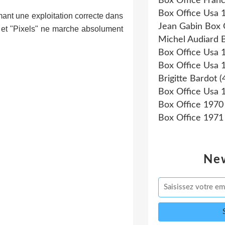
Box Office Fran
Box Office Usa 
mant une exploitation correcte dans
Jean Gabin Box 
rs et "Pixels" ne marche absolument
Michel Audiard 
Box Office Usa 
Box Office Usa 
Brigitte Bardot
(
Box Office Usa 
Box Office 1970
Box Office 1971
New