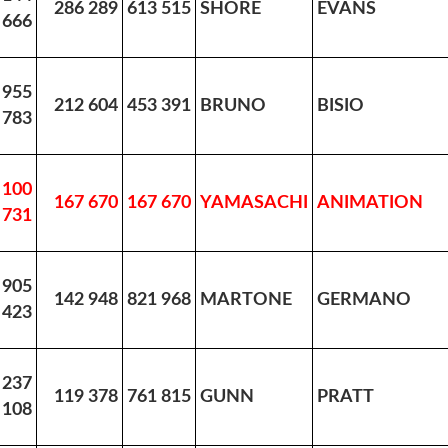
286 289
613 515
SHORE
EVANS
666
 955
212 604
453 391
BRUNO
BISIO
783
 100
167 670
167 670
YAMASACHI
ANIMATION
731
 905
142 948
821 968
MARTONE
GERMANO
423
 237
119 378
761 815
GUNN
PRATT
108