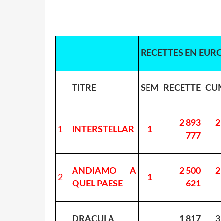
RECETTES EN EUR
TITRE
SEM
RECETTE
CU
2 893
2
1
INTERSTELLAR
1
777
ANDIAMO A
2 500
2
2
1
QUEL PAESE
621
DRACULA
1 817
3