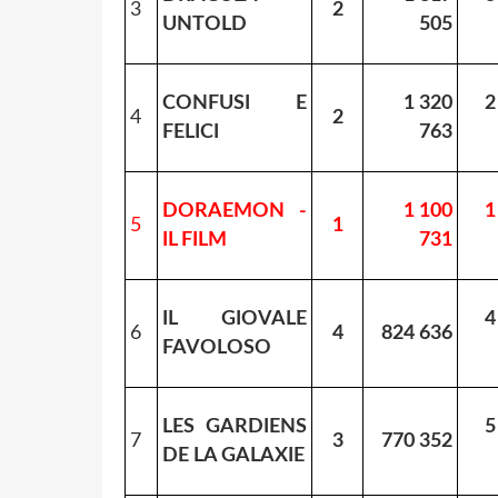
3
2
UNTOLD
505
CONFUSI E
1 320
2
4
2
FELICI
763
DORAEMON -
1 100
1
5
1
IL FILM
731
IL GIOVALE
4
6
4
824 636
FAVOLOSO
LES GARDIENS
5
7
3
770 352
DE LA GALAXIE