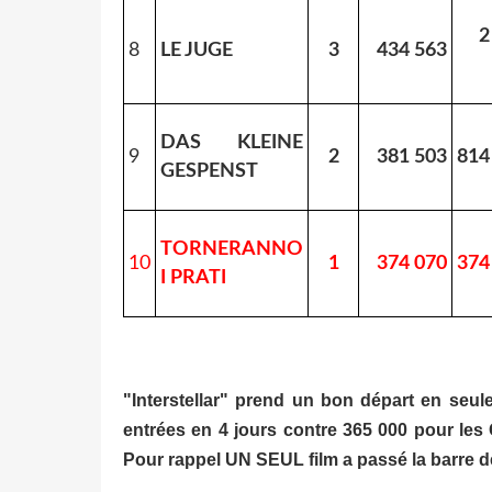
2
8
LE JUGE
3
434 563
DAS KLEINE
9
2
381 503
814
GESPENST
TORNERANNO
10
1
374 070
374
I PRATI
"Interstellar" prend un bon départ en seul
entrées en 4 jours contre 365 000 pour les G
Pour rappel UN SEUL film a passé la barre de