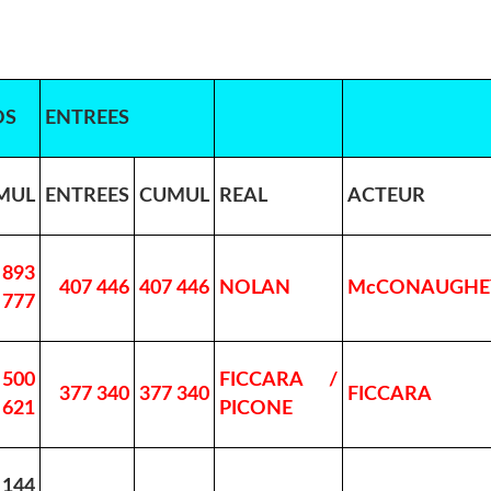
OS
ENTREES
MUL
ENTREES
CUMUL
REAL
ACTEUR
 893
407 446
407 446
NOLAN
McCONAUGHE
777
 500
FICCARA /
377 340
377 340
FICCARA
621
PICONE
 144