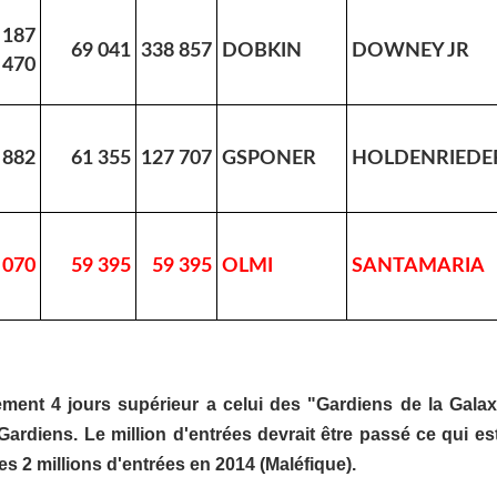
 187
69 041
338 857
DOBKIN
DOWNEY JR
470
 882
61 355
127 707
GSPONER
HOLDENRIEDE
 070
59 395
59 395
OLMI
SANTAMARIA
ement 4 jours supérieur a celui des "Gardiens de la Gala
ardiens. Le million d'entrées devrait être passé ce qui es
s 2 millions d'entrées en 2014 (Maléfique).