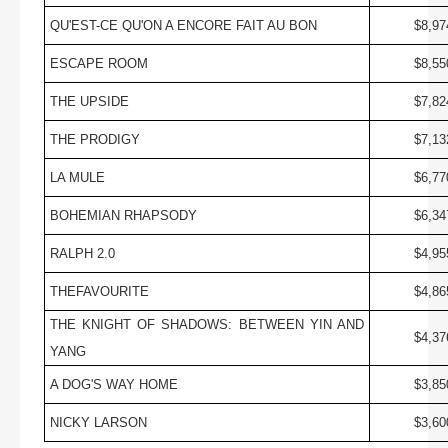
QU'EST-CE QU'ON A ENCORE FAIT AU BON
$8,97
ESCAPE ROOM
$8,55
THE UPSIDE
$7,82
THE PRODIGY
$7,13
LA MULE
$6,77
BOHEMIAN RHAPSODY
$6,34
RALPH 2.0
$4,95
THEFAVOURITE
$4,86
THE KNIGHT OF SHADOWS: BETWEEN YIN AND
$4,37
YANG
A DOG'S WAY HOME
$3,85
NICKY LARSON
$3,60