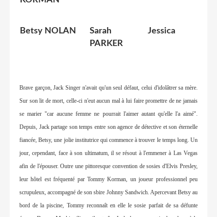
KORMAN
Betsy NOLAN
Sarah Jessica
PARKER
Brave garçon, Jack Singer n'avait qu'un seul défaut, celui d'idolâtrer sa mère.
Sur son lit de mort, celle-ci n'eut aucun mal à lui faire promettre de ne jamais
se marier "car aucune femme ne pourrait l'aimer autant qu'elle l'a aimé".
Depuis, Jack partage son temps entre son agence de détective et son éternelle
fiancée, Betsy, une jolie institutrice qui commence à trouver le temps long. Un
jour, cependant, face à son ultimatum, il se résout à l'emmener à Las Vegas
afin de l'épouser. Outre une pittoresque convention de sosies d'Elvis Presley,
leur hôtel est fréquenté par Tommy Korman, un joueur professionnel peu
scrupuleux, accompagné de son sbire Johnny Sandwich. Apercevant Betsy au
bord de la piscine, Tommy reconnaît en elle le sosie parfait de sa défunte