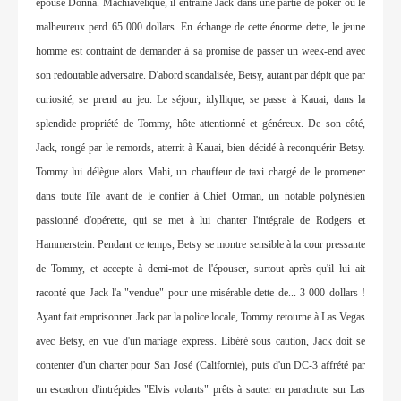
épouse Donna. Machiavélique, il entraîne Jack dans une partie de poker où le
malheureux perd 65 000 dollars. En échange de cette énorme dette, le jeune
homme est contraint de demander à sa promise de passer un week-end avec
son redoutable adversaire. D'abord scandalisée, Betsy, autant par dépit que par
curiosité, se prend au jeu. Le séjour, idyllique, se passe à Kauai, dans la
splendide propriété de Tommy, hôte attentionné et généreux. De son côté,
Jack, rongé par le remords, atterrit à Kauai, bien décidé à reconquérir Betsy.
Tommy lui délègue alors Mahi, un chauffeur de taxi chargé de le promener
dans toute l'île avant de le confier à Chief Orman, un notable polynésien
passionné d'opérette, qui se met à lui chanter l'intégrale de Rodgers et
Hammerstein. Pendant ce temps, Betsy se montre sensible à la cour pressante
de Tommy, et accepte à demi-mot de l'épouser, surtout après qu'il lui ait
raconté que Jack l'a "vendue" pour une misérable dette de... 3 000 dollars !
Ayant fait emprisonner Jack par la police locale, Tommy retourne à Las Vegas
avec Betsy, en vue d'un mariage express. Libéré sous caution, Jack doit se
contenter d'un charter pour San José (Californie), puis d'un DC-3 affrété par
un escadron d'intrépides "Elvis volants" prêts à sauter en parachute sur Las