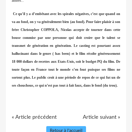
années...
Ce qu’il y a d’embêtant avec les spirales négatives, c’est que quand on
va au fond, on y va généralement bien (au fond). Pour faire plaisir à son
frère Christopher COPPOLA, Nicolas accepte de tourner dans cette
bouse commise par une personne qui doit croire que le talent se
transmet de génération en génération. Le casting est pourtant assez
hallucinant dans le genre ( has been) et le film récolte généreusement
18 000 dollars de recettes aux Etats-Unis, soit le budget PQ du film. De
toute façon en France tout le monde s’en fout puisque ses films ne
sortent plus. Le public croit à une période de repos de ce qui fut un de
ses chouchous, ce qui n’est pas tout à fait faux, dans le fond (du trou).
« Article précédent
Article suivant »
Retour à l'accueil