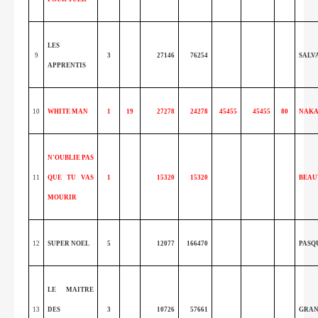
LES
9
3
27146
76254
SALV
APPRENTIS
10
WHITE MAN
1
19
27278
24278
45455
45455
80
NAK
N'OUBLIE PAS
11
QUE TU VAS
1
15320
15320
BEAU
MOURIR
12
SUPER NOEL
5
12077
166470
PASQ
LE MAITRE
13
DES
3
10726
57661
GRAN