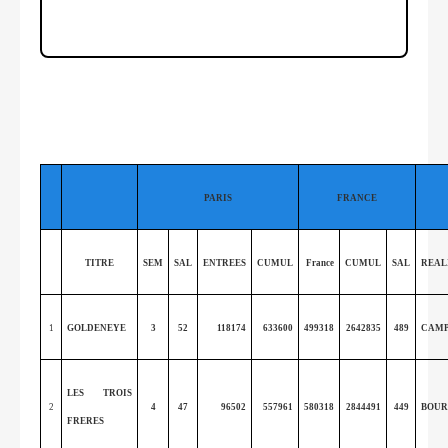
PARIS
FRANCE
TITRE
SEM
SAL
ENTREES
CUMUL
France
CUMUL
SAL
REAL
1
GOLDENEYE
3
52
118174
633600
499318
2642835
489
CAMP
LES TROIS
2
4
47
96502
557961
580318
2844491
449
BOU
FRERES