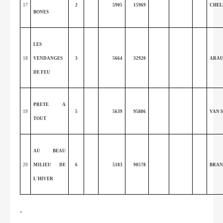
17
2
5905
15969
CHEL
BONES
LES
18
VENDANGES
3
5664
32920
ARA
DE FEU
PRETE A
19
5
5639
95886
VAN 
TOUT
AU BEAU
20
MILIEU DE
6
5183
90578
BRA
L'HIVER
.