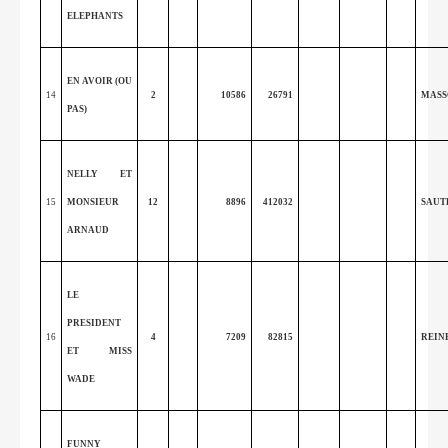
ELEPHANTS
EN AVOIR (OU
14
2
10586
26791
MASS
PAS)
NELLY ET
15
MONSIEUR
12
8896
412032
SAUT
ARNAUD
LE
PRESIDENT
16
4
7209
82815
REIN
ET MISS
WADE
FUNNY