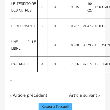
LE TERRITOIRE
164
8
3
9 615
DOCUME
DES AUTRES
027
PERFORMANCE
2
3
9 237
21 476
ROEG
UNE FILLE
2
3
8 938
30 795
PIERSON
LIBRE
L'ALLIANCE
4
3
7 836
47 377
DE CHAL
..
« Article précédent
Article suivant »
Retour à l'accueil