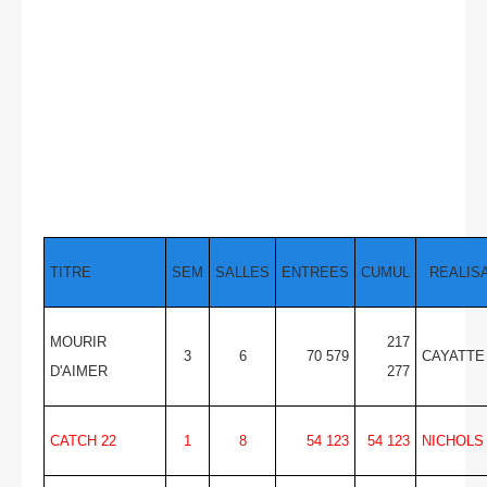
TITRE
SEM
SALLES
ENTREES
CUMUL
REALIS
MOURIR
217
3
6
70 579
CAYATTE
D'AIMER
277
CATCH 22
1
8
54 123
54 123
NICHOLS