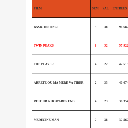
FILM
SEM
SAL
ENTREES
BASIC INSTINCT
5
48
96 68
TWIN PEAKS
1
32
57 92
THE PLAYER
4
22
42 51
ARRETE OU MA MERE VA TIRER
2
33
40 07
RETOUR A HOWARDS END
4
23
36 35
MEDECINE MAN
2
38
32 56