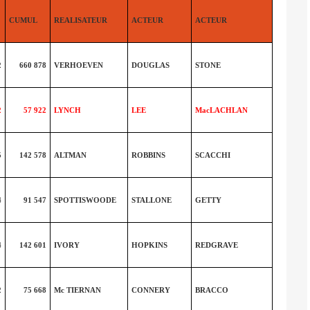
CUMUL
REALISATEUR
ACTEUR
ACTEUR
2
660 878
VERHOEVEN
DOUGLAS
STONE
2
57 922
LYNCH
LEE
MacLACHLAN
5
142 578
ALTMAN
ROBBINS
SCACCHI
4
91 547
SPOTTISWOODE
STALLONE
GETTY
4
142 601
IVORY
HOPKINS
REDGRAVE
2
75 668
Mc TIERNAN
CONNERY
BRACCO