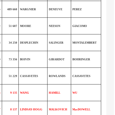
5
489 660
WARGNIER
DENEUVE
PEREZ
2
51 607
MOORE
NEESON
GIACOMO
4
34 250
DESPLECHIN
SALINGER
MONTALEMBERT
9
73 356
BOIVIN
GIRARDOT
BOHRINGER
1
51 229
CASSAVETES
ROWLANDS
CASSAVETES
5
9 135
WANG
HAMILL
WU
7
8 137
LINDSAY-HOGG
MALKOVICH
MacDOWELL