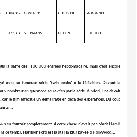
4
1 486 362
COSTNER
COSTNER
McDONNELL
2
127 354
NIERMANS
DELON
LUCHINI
t sous la barre des 100 000 entrées hebdomadaire, mais c'est encore
yé avec sa fumeuse série "twin peaks" à la télévision. Devant la
 aux nombreuses questions soulevées par la série. A priori, il ne devait
, car le film effectue un démarrage en deça des espérances. Du coup
ionnant.
 on s'en foutrait complètement si cette chose n'avait pas Mark Hamill
ant ce temps, Harrison Ford est la star la plus payée d'Hollywood....