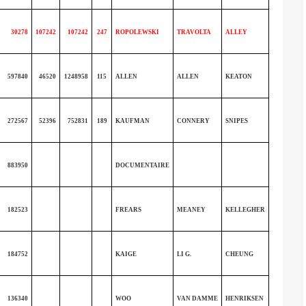
30278
107242
107242
247
ROPOLEWSKI
TRAVOLTA
ALLEY
597840
46520
1248958
115
ALLEN
ALLEN
KEATON
272567
52396
752831
189
KAUFMAN
CONNERY
SNIPES
883950
DOCUMENTAIRE
182523
FREARS
MEANEY
KELLEGHER
184752
KAIGE
LI G.
CHEUNG
136340
WOO
VAN DAMME
HENRIKSEN