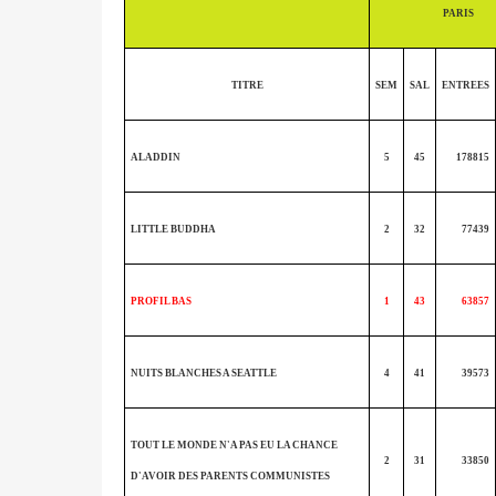
PARIS
TITRE
SEM
SAL
ENTREES
ALADDIN
5
45
178815
LITTLE BUDDHA
2
32
77439
PROFIL BAS
1
43
63857
NUITS BLANCHES A SEATTLE
4
41
39573
TOUT LE MONDE N'A PAS EU LA CHANCE
2
31
33850
D'AVOIR DES PARENTS COMMUNISTES