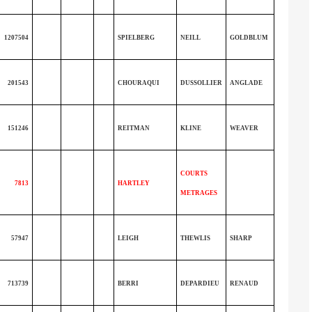
1207504
SPIELBERG
NEILL
GOLDBLUM
201543
CHOURAQUI
DUSSOLLIER
ANGLADE
151246
REITMAN
KLINE
WEAVER
COURTS
7813
HARTLEY
METRAGES
57947
LEIGH
THEWLIS
SHARP
713739
BERRI
DEPARDIEU
RENAUD