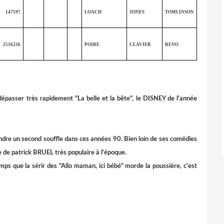
147597
LOACH
JONES
TOMLINSON
2516226
POIRE
CLAVIER
RENO
dépasser très rapidement "La belle et la bête", le DISNEY de l'année
ndre un second souffle dans ces années 90. Bien loin de ses comédies
ose de patrick BRUEL très populaire à l'époque.
temps que la sérir des "Allo maman, ici bébé" morde la poussière, c'est