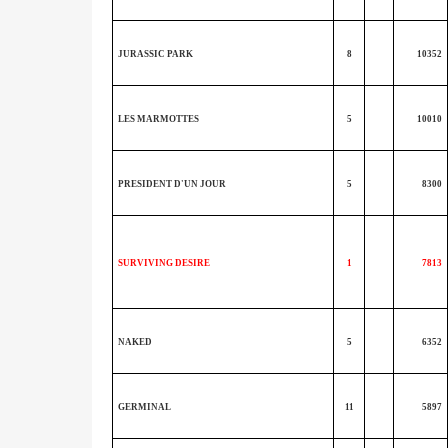
JURASSIC PARK
8
10352
LES MARMOTTES
5
10010
PRESIDENT D'UN JOUR
5
8300
SURVIVING DESIRE
1
7813
NAKED
5
6352
GERMINAL
11
5897