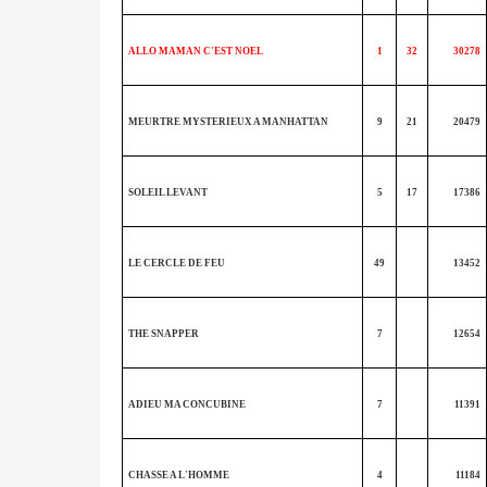
ALLO MAMAN C'EST NOEL
1
32
30278
MEURTRE MYSTERIEUX A MANHATTAN
9
21
20479
SOLEIL LEVANT
5
17
17386
LE CERCLE DE FEU
49
13452
THE SNAPPER
7
12654
ADIEU MA CONCUBINE
7
11391
CHASSE A L'HOMME
4
11184