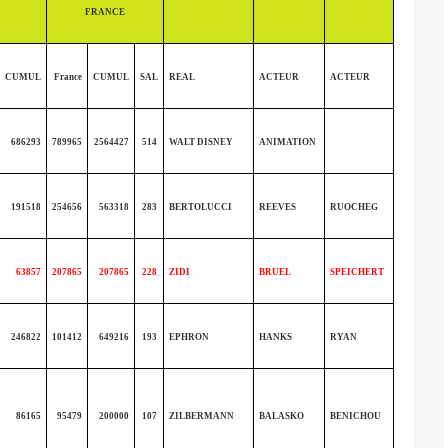
FRANCE
CUMUL
France
CUMUL
SAL
REAL
ACTEUR
ACTEUR
686293
789965
2564427
514
WALT DISNEY
ANIMATION
191518
254656
563318
283
BERTOLUCCI
REEVES
RUOCHEG
63857
207865
207865
228
ZIDI
BRUEL
SPEICHERT
246822
101412
649216
193
EPHRON
HANKS
RYAN
86165
95479
200000
107
ZILBERMANN
BALASKO
BENICHOU