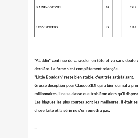
RAINING STONES
10
5525
LES VISITEURS
45
5188
"Aladdin" continue de caracoler en tête et va sans doute 
dernière. La firme s'est complètement relançée.
"Little Bouddah" reste bien stable, c'est très satisfaisant.
Grosse déception pour Claude ZIDI qui a bien du mal à pre
millionnaires, il ne se classe que troisième alors qu'il disp
Les blagues les plus courtes sont les meilleures. Il était 
chose faite et la série ne s'en remettra pas.
...