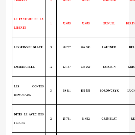
LE FANTOME DE LA
1
72 675
72 675
BUNUEL
BERT
LIBERTE
LES SEINS DE GLACE
3
58 287
267 903
LAUTNER
DEL
EMMANUELLE
12
42 187
938 260
JAECKIN
KRIS
LES CONTES
3
39 411
159 553
BOROWCZYK
LUCH
IMMORAUX
DITES LE AVEC DES
2
25 761
61 662
GRIMBLAT
RE
FLEURS