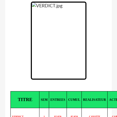
TITRE
SEM
ENTREES
CUMUL
REALISATEUR
ACT
VERDICT
1
82 050
82 050
CAYATTE
GAB