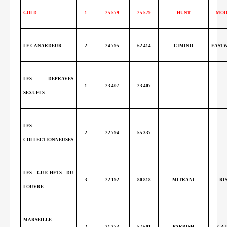
GOLD
1
25 579
25 579
HUNT
MOO
LE CANARDEUR
2
24 795
62 414
CIMINO
EAST
LES DEPRAVES
1
23 407
23 407
SEXUELS
LES
2
22 794
55 337
COLLECTIONNEUSES
LES GUICHETS DU
3
22 192
80 818
MITRANI
RI
LOUVRE
MARSEILLE
2
21 373
57 601
PARRISH
CAI