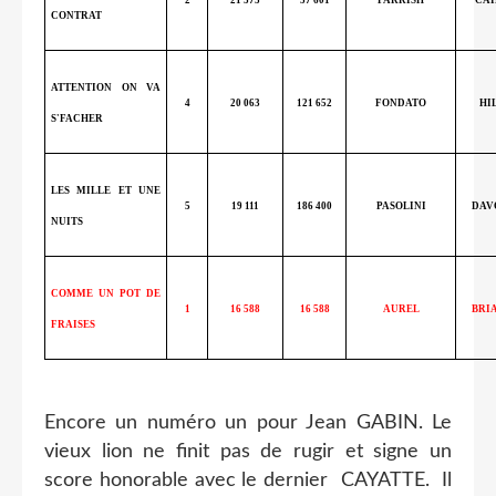
CONTRAT
ATTENTION ON VA
4
20 063
121 652
FONDATO
HI
S'FACHER
LES MILLE ET UNE
5
19 111
186 400
PASOLINI
DAV
NUITS
COMME UN POT DE
1
16 588
16 588
AUREL
BRI
FRAISES
Encore un numéro un pour Jean GABIN. Le
vieux lion ne finit pas de rugir et signe un
score honorable avec le dernier CAYATTE. Il